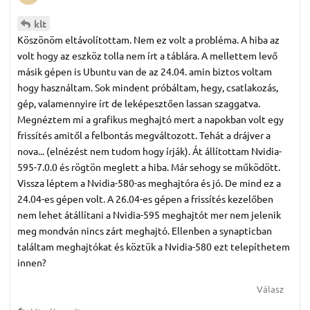
klt
Köszönöm eltávolítottam. Nem ez volt a probléma. A hiba az
volt hogy az eszköz tolla nem írt a táblára. A mellettem levő
másik gépen is Ubuntu van de az 24.04. amin biztos voltam
hogy használtam. Sok mindent próbáltam, hegy, csatlakozás,
gép, valamennyire írt de leképesztően lassan szaggatva.
Megnéztem mi a grafikus meghajtó mert a napokban volt egy
frissítés amitől a felbontás megváltozott. Tehát a drájver a
nova... (elnézést nem tudom hogy írják). Át állítottam Nvidia-
595-7.0.0 és rögtön meglett a hiba. Már sehogy se működött.
Vissza léptem a Nvidia-580-as meghajtóra és jó. De mind ez a
24.04-es gépen volt. A 26.04-es gépen a frissítés kezelőben
nem lehet átállítani a Nvidia-595 meghajtót mer nem jelenik
meg mondván nincs zárt meghajtó. Ellenben a synapticban
találtam meghajtókat és köztük a Nvidia-580 ezt telepíthetem
innen?
Válasz