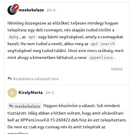
meskobalazs
jún 4.
Némileg összegezve az előzőket: teljesen mindegy hogyan
telepítesz egy deb csomagot, név alapján tudod törölni a
, az
vagy bármi segítségével, amely a csomagokat
dpkg
apt
kezeli. Ha nem tudod a nevét, akkor meg az
apt search
segítségével meg tudod találni. Most erre nincs szükség, mert
mint ahogy a kimenetben láthatod, a neve
.
xppenlinux
Válasz
KiralyMarta
válaszolt erre.
KiralyMarta
jún 5.
K
Nagyon köszönöm a választ. Sok mindent
meskobalazs
tisztázott. Idáig abban a hitben voltam, hogy amit eltávolítani
kell az XPPenLinux4.0.15-260422.deb hisz én ezt telepítettem.
De nem ez csak egy csomag név és amit telepítek az
xppenlinux.