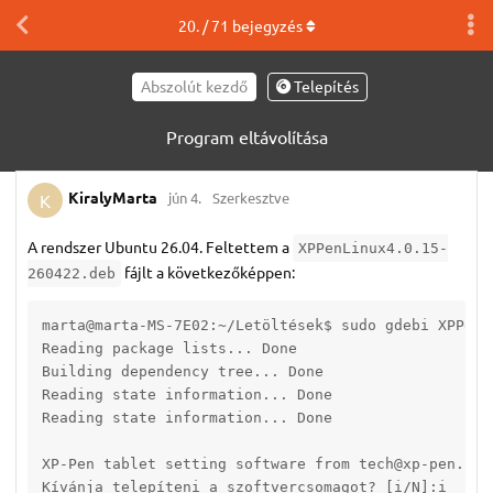
20
. /
71
bejegyzés
Abszolút kezdő
Telepítés
Program eltávolítása
KiralyMarta
jún 4.
Szerkesztve
K
A rendszer Ubuntu 26.04. Feltettem a
XPPenLinux4.0.15-
fájlt a következőképpen:
260422.deb
marta@marta-MS-7E02:~/Letöltések$ sudo gdebi XPPenLi
Reading package lists... Done

Building dependency tree... Done

Reading state information... Done

Reading state information... Done

XP-Pen tablet setting software from tech@xp-pen.com

Kívánja telepíteni a szoftvercsomagot? [i/N]:i
