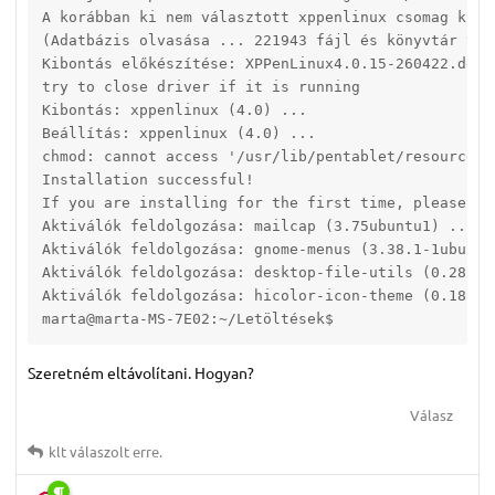
A korábban ki nem választott xppenlinux csomag kivál
(Adatbázis olvasása ... 221943 fájl és könyvtár van 
Kibontás előkészítése: XPPenLinux4.0.15-260422.deb .
try to close driver if it is running

Kibontás: xppenlinux (4.0) ...

Beállítás: xppenlinux (4.0) ...

chmod: cannot access '/usr/lib/pentablet/resource.r
Installation successful!

If you are installing for the first time, please use
Aktiválók feldolgozása: mailcap (3.75ubuntu1) ...

Aktiválók feldolgozása: gnome-menus (3.38.1-1ubuntu1
Aktiválók feldolgozása: desktop-file-utils (0.28-1bu
Aktiválók feldolgozása: hicolor-icon-theme (0.18-2bu
marta@marta-MS-7E02:~/Letöltések$ 
Szeretném eltávolítani. Hogyan?
Válasz
klt
válaszolt erre.