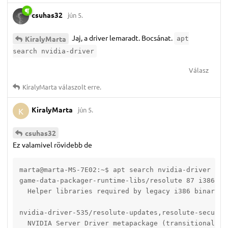
csuhas32
jún 5.
Jaj, a driver lemaradt. Bocsánat.
KiralyMarta
apt
search nvidia-driver
Válasz
KiralyMarta
válaszolt erre.
KiralyMarta
jún 5.
K
csuhas32
Ez valamivel rövidebb de
marta@marta-MS-7E02:~$ apt search nvidia-driver

game-data-packager-runtime-libs/resolute 87 i386

  Helper libraries required by legacy i386 binary-on
nvidia-driver-535/resolute-updates,resolute-securit
  NVIDIA Server Driver metapackage (transitional pac