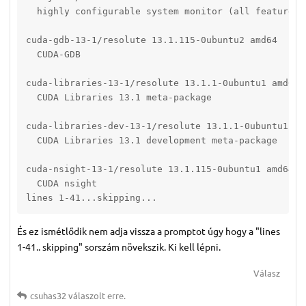
  highly configurable system monitor (all features e
cuda-gdb-13-1/resolute 13.1.115-0ubuntu2 amd64

  CUDA-GDB

cuda-libraries-13-1/resolute 13.1.1-0ubuntu1 amd64

  CUDA Libraries 13.1 meta-package

cuda-libraries-dev-13-1/resolute 13.1.1-0ubuntu1 amd
  CUDA Libraries 13.1 development meta-package

cuda-nsight-13-1/resolute 13.1.115-0ubuntu1 amd64

  CUDA nsight

lines 1-41...skipping...
És ez ismétlődik nem adja vissza a promptot úgy hogy a "lines
1-41.. skipping" sorszám növekszik. Ki kell lépni.
Válasz
csuhas32
válaszolt erre.