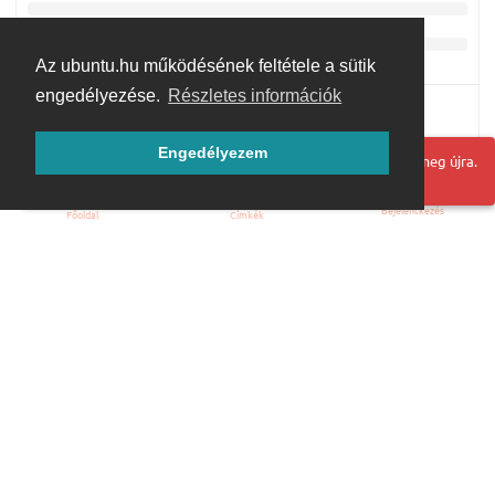
Az ubuntu.hu működésének feltétele a sütik
engedélyezése.
Részletes információk
Engedélyezem
Hoppá! Valami hiba történt. Frissítse az oldalt és próbálja meg újra.
Bejelentkezés
Főoldal
Címkék