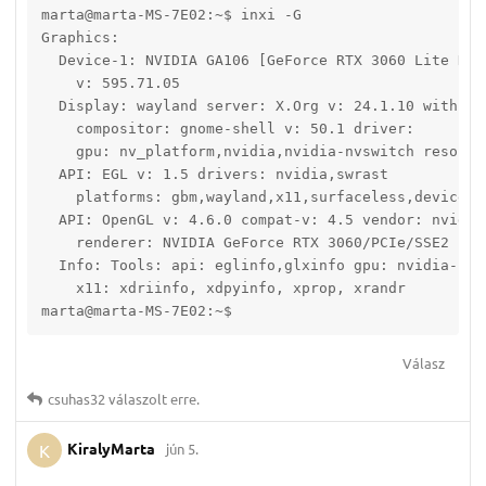
marta@marta-MS-7E02:~$ inxi -G

Graphics:

  Device-1: NVIDIA GA106 [GeForce RTX 3060 Lite Hash
    v: 595.71.05

  Display: wayland server: X.Org v: 24.1.10 with: Xw
    compositor: gnome-shell v: 50.1 driver:

    gpu: nv_platform,nvidia,nvidia-nvswitch resoluti
  API: EGL v: 1.5 drivers: nvidia,swrast

    platforms: gbm,wayland,x11,surfaceless,device

  API: OpenGL v: 4.6.0 compat-v: 4.5 vendor: nvidia 
    renderer: NVIDIA GeForce RTX 3060/PCIe/SSE2

  Info: Tools: api: eglinfo,glxinfo gpu: nvidia-sett
    x11: xdriinfo, xdpyinfo, xprop, xrandr

marta@marta-MS-7E02:~$ 
Válasz
csuhas32
válaszolt erre.
KiralyMarta
jún 5.
K