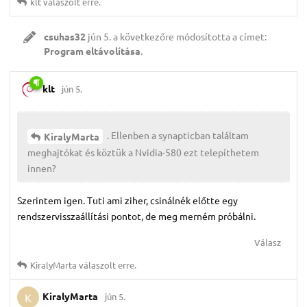
klt
válaszolt erre.
csuhas32
jún 5.
a következőre módosította a címet:
Program eltávolítása
.
klt
jún 5.
. Ellenben a synapticban találtam
KiralyMarta
meghajtókat és köztük a Nvidia-580 ezt telepíthetem
innen?
Szerintem igen. Tuti ami ziher, csinálnék előtte egy
rendszervisszaállítási pontot, de meg merném próbálni.
Válasz
KiralyMarta
válaszolt erre.
KiralyMarta
jún 5.
K