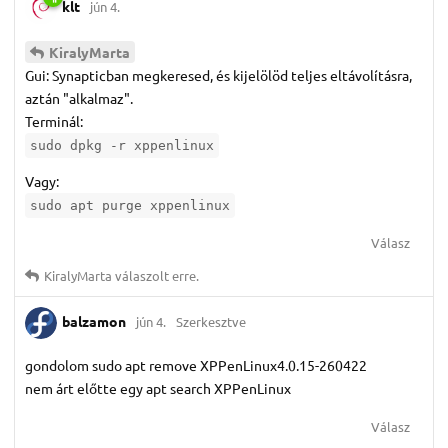
klt
jún 4.
KiralyMarta
Gui: Synapticban megkeresed, és kijelölöd teljes eltávolításra,
aztán "alkalmaz".
Terminál:
sudo dpkg -r xppenlinux
Vagy:
sudo apt purge xppenlinux
Válasz
KiralyMarta
válaszolt erre.
balzamon
jún 4.
Szerkesztve
gondolom sudo apt remove XPPenLinux4.0.15-260422
nem árt előtte egy apt search XPPenLinux
Válasz