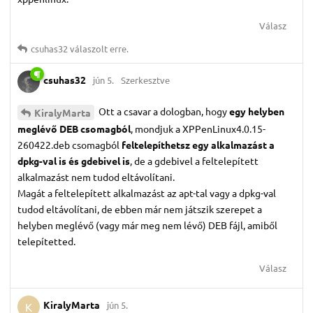
Válasz
csuhas32
válaszolt erre.
csuhas32
jún 5.
Szerkesztve
Ott a csavar a dologban, hogy
egy helyben
KiralyMarta
meglévő DEB csomagból
, mondjuk a XPPenLinux4.0.15-
260422.deb csomagból
feltelepíthetsz egy alkalmazást a
dpkg-val is és gdebivel is
, de a gdebivel a feltelepített
alkalmazást nem tudod eltávolítani.
Magát a feltelepített alkalmazást az apt-tal vagy a dpkg-val
tudod eltávolítani, de ebben már nem játszik szerepet a
helyben meglévő (vagy már meg nem lévő) DEB fájl, amiből
telepítetted.
Válasz
KiralyMarta
jún 5.
K