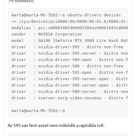
csuhas32
marta@marta-MS-7E02:~$ ubuntu-drivers devices

== /sys/devices/pci0000:00/0000:00:01.0/0000:01:00.0
modalias : pci:v000010DEd00002504sv00001043sd0000881
vendor   : NVIDIA Corporation

model    : GA106 [GeForce RTX 3060 Lite Hash Rate]

driver   : nvidia-driver-595 - distro non-free

driver   : nvidia-driver-595-server - distro non-fre
driver   : nvidia-driver-580-open - distro non-free

driver   : nvidia-driver-580 - distro non-free

driver   : nvidia-driver-595-open - distro non-free 
driver   : nvidia-driver-595-server-open - distro no
driver   : nvidia-driver-580-server-open - distro no
driver   : nvidia-driver-580-server - distro non-fre
driver   : xserver-xorg-video-nouveau - distro free 
marta@marta-MS-7E02:~$ 
Az 595 van fent ezzel nem működik a rajztábla toll.