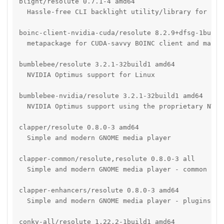
blight/resolute 0.7.1-4 amd64

  Hassle-free CLI backlight utility/library for Linu
boinc-client-nvidia-cuda/resolute 8.2.9+dfsg-1build1
  metapackage for CUDA-savvy BOINC client and manage
bumblebee/resolute 3.2.1-32build1 amd64

  NVIDIA Optimus support for Linux

bumblebee-nvidia/resolute 3.2.1-32build1 amd64

  NVIDIA Optimus support using the proprietary NVIDI
clapper/resolute 0.8.0-3 amd64

  Simple and modern GNOME media player

clapper-common/resolute,resolute 0.8.0-3 all

  Simple and modern GNOME media player - common file
clapper-enhancers/resolute 0.8.0-3 amd64

  Simple and modern GNOME media player - plugins

conky-all/resolute 1.22.2-1build1 amd64
