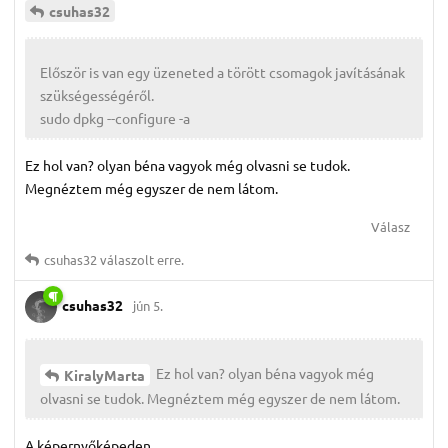
csuhas32
Először is van egy üzeneted a törött csomagok javításának
szükségességéről.
sudo dpkg --configure -a
Ez hol van? olyan béna vagyok még olvasni se tudok.
Megnéztem még egyszer de nem látom.
Válasz
csuhas32
válaszolt erre.
csuhas32
jún 5.
Ez hol van? olyan béna vagyok még
KiralyMarta
olvasni se tudok. Megnéztem még egyszer de nem látom.
A képernyőképeden.