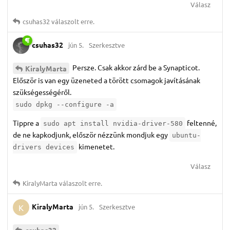
Válasz
csuhas32
válaszolt erre.
csuhas32
jún 5.
Szerkesztve
Persze. Csak akkor zárd be a Synapticot.
KiralyMarta
Először is van egy üzeneted a törött csomagok javításának
szükségességéről.
sudo dpkg --configure -a
Tippre a
feltenné,
sudo apt install nvidia-driver-580
de ne kapkodjunk, először nézzünk mondjuk egy
ubuntu-
kimenetet.
drivers devices
Válasz
KiralyMarta
válaszolt erre.
KiralyMarta
jún 5.
Szerkesztve
K