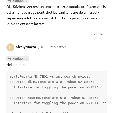
csuhas32
OK. Közben szerkesztettem mert ezt a mondatot láttam van is
ott a menüben egy pont ahol javítani lehetne de a második
képen erre adott válasz van. Azt hittem a parancs van valahol
leírva és ezt nem láttam.
Válasz
KiralyMarta
jún 5.
Szerkesztve
K
csuhas32
Nekem nem.
marta@marta-MS-7E02:~$ apt search nvidia

bbswitch-dkms/resolute 0.8-17ubuntu2 amd64

  Interface for toggling the power on NVIDIA Optimus
bbswitch-source/resolute 0.8-17ubuntu2 amd64

  Interface for toggling the power on NVIDIA Optimus