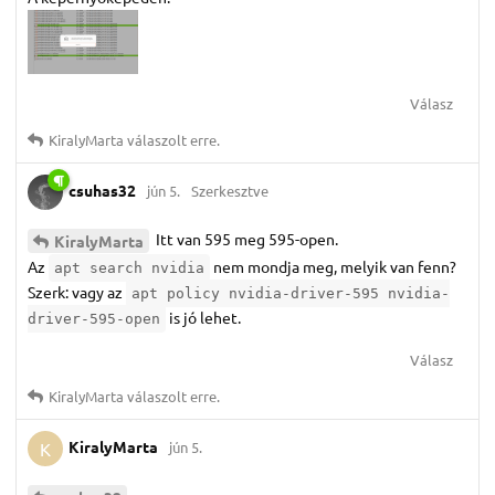
Válasz
KiralyMarta
válaszolt erre.
csuhas32
jún 5.
Szerkesztve
Itt van 595 meg 595-open.
KiralyMarta
Az
nem mondja meg, melyik van fenn?
apt search nvidia
Szerk: vagy az
apt policy nvidia-driver-595 nvidia-
is jó lehet.
driver-595-open
Válasz
KiralyMarta
válaszolt erre.
KiralyMarta
jún 5.
K