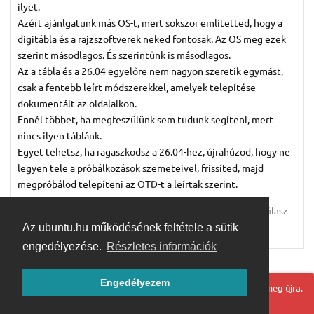
ilyet.
Azért ajánlgatunk más OS-t, mert sokszor említetted, hogy a
digitábla és a rajzszoftverek neked fontosak. Az OS meg ezek
szerint másodlagos. És szerintünk is másodlagos.
Az a tábla és a 26.04 egyelőre nem nagyon szeretik egymást,
csak a fentebb leírt módszerekkel, amelyek telepítése
dokumentált az oldalaikon.
Ennél többet, ha megfeszülünk sem tudunk segíteni, mert
nincs ilyen táblánk.
Egyet tehetsz, ha ragaszkodsz a 26.04-hez, újrahúzod, hogy ne
legyen tele a próbálkozások szemeteivel, frissíted, majd
megpróbálod telepíteni az OTD-t a leírtak szerint.
Válasz
Az ubuntu.hu működésének feltétele a sütik
KiralyMarta
válaszolt erre.
engedélyezése.
Részletes információk
Továbbiak betöltése
Engedélyezem
Hoppá! Valami hiba történt. Frissítse az oldalt és próbálja meg újra.