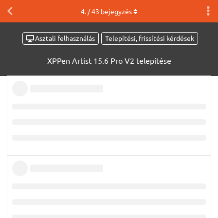
4
. /
43
bejegyzés
Asztali felhasználás
Telepítési, frissítési kérdések
XPPen Artist 15.6 Pro V2 telepítése