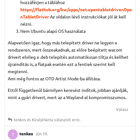
hozzáférjen a táblához
https://flathub.org/kw/apps/net.opentabletdriver.Ope
nTabletDriver
Az oldalon lévő instrukciókat jól át kell
nézni.
Nem Ubuntu alapú OS használata
Alapvetően igaz, hogy más telepített driver ne legyen a
rendszeren, mert összeakadnak, az előre beépített wacom
drivert elvileg a .deb telepítés automatikusan tiltja és kellhet
újraindítás is, a flatpak esetén ezt a fentiek szerint kell
megtenni.
Ami még fontos az OTD Artist Mode-ba állítása.
Ettől függetlenül bármilyen keresést indítok, jobban ajánlják,
mint a gyári drivert, mert az a Wayland-al kompromisszumos.
Válasz
tenkes
és
KiralyMarta
válaszolt erre.
tenkes
jún 19.
T