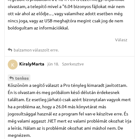
olvastam, a telepítő mivel a "6.04 bizonyos fájlokat már nem
ott vár ahol az elődje... , vagy valamihez adott esetben még
nincs joga, vagy az USB meghajtóra megint csak jog de nem
boldogultam az információkkal.
Válasz
balzamon
válaszolt erre.
KiralyMarta
jún 18.
Szerkesztve
K
tenkes
Köszönöm a segítő választ a Pro tényleg kimaradt javítottam.
Én is olvastam és meg próbálom késő délután érdekesnek
találtam. Ez esetleg járható csak azért bizonytalan vagyok mert
ha a probléma az, hogy a 26.04 más könyvtárat más
jogosultsággal használ ez a program fel van-e készítve erre. És
még valami aggaszt .NET mert ez valami problémát okozhat írja
a leírás. Nálam az is problémát okozhat ami máshol nem. De
megnézem.