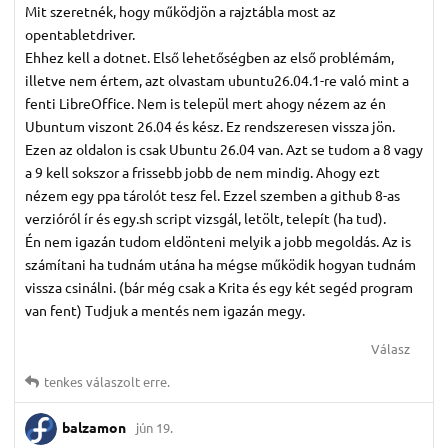
Mit szeretnék, hogy működjön a rajztábla most az
opentabletdriver.
Ehhez kell a dotnet. Első lehetőségben az első problémám,
illetve nem értem, azt olvastam ubuntu26.04.1-re való mint a
fenti LibreOffice. Nem is települ mert ahogy nézem az én
Ubuntum viszont 26.04 és kész. Ez rendszeresen vissza jön.
Ezen az oldalon is csak Ubuntu 26.04 van. Azt se tudom a 8 vagy
a 9 kell sokszor a frissebb jobb de nem mindig. Ahogy ezt
nézem egy ppa tárolót tesz fel. Ezzel szemben a github 8-as
verzióról ír és egy.sh script vizsgál, letölt, telepít (ha tud).
Én nem igazán tudom eldönteni melyik a jobb megoldás. Az is
számítani ha tudnám utána ha mégse működik hogyan tudnám
vissza csinálni. (bár még csak a Krita és egy két segéd program
van fent) Tudjuk a mentés nem igazán megy.
Válasz
tenkes
válaszolt erre.
balzamon
jún 19.