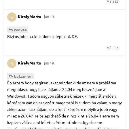
Válasz
KiralyMarta
jún 19.
K
tenkes
Biztos jobb ha feltudom telepíteni. DE.
Válasz
KiralyMarta
jún 19.
K
balzamon
Én értem hogy segíteni akar mindenki de az nem a probléma
megoldása, hogy használjam a 24.04 meg használjam a
Windowst. Tudom nagyon süketnek nézek ki mert állandóan
kérdésem van de azt azért magamtól is tudom ha valamin megy
akkor azon használjam, de a fenti kérdésre melyik a jobb vagy
mi ez a 26.04.1 re telepíthető de nincs kint a 26.04.1 erre nem
kaptam válasz ami lehet azért mert nincs. Igyekszem
megfogadni htibi javaslatát türelem olvasok nem döntöttem.