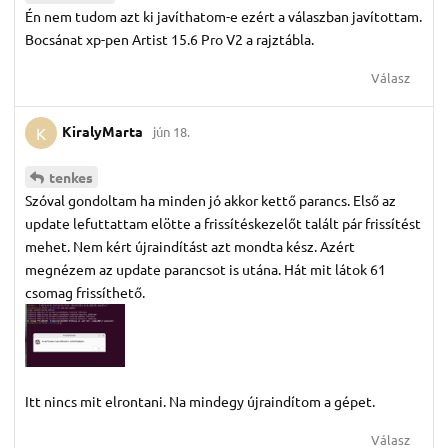
Én nem tudom azt ki javíthatom-e ezért a válaszban javítottam.
Bocsánat xp-pen Artist 15.6 Pro V2 a rajztábla.
Válasz
KiralyMarta
jún 18.
K
tenkes
Szóval gondoltam ha minden jó akkor kettő parancs. Első az
update lefuttattam elötte a frissítéskezelőt talált pár frissítést
mehet. Nem kért újraindítást azt mondta kész. Azért
megnézem az update parancsot is utána. Hát mit látok 61
csomag frissíthető.
Itt nincs mit elrontani. Na mindegy újraindítom a gépet.
Válasz