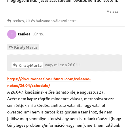
Válasz
tenkes
,
klt
és
balzamon
válaszolt erre.
tenkes
jún 19.
T
KiralyMarta
vagy mi ez a 26.04.1
KiralyMarta
https://documentation.ubuntu.com/release-
notes/26.04/schedule/
A 26.04.1 kiadásának előre látható ideje augusztus 27.
Azért nem kapsz rögtön mindenre választ, mert sokszor azt
sem értjük, mi a kérdés. Említesz valamit, hogy valahol
olvastad, ami nem is tartozik szigorúan a témához, de nem
jelölsz meg semmilyen forrást, így nem is tudunk ránézni (hogy
tényleges probléma/információ, vagy nem), mert nem találunk