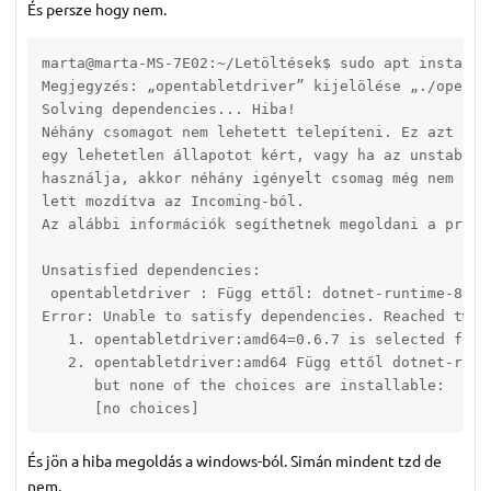
És persze hogy nem.
marta@marta-MS-7E02:~/Letöltések$ sudo apt install 
Megjegyzés: „opentabletdriver” kijelölése „./openta
Solving dependencies... Hiba!

Néhány csomagot nem lehetett telepíteni. Ez azt jele
egy lehetetlen állapotot kért, vagy ha az unstable d
használja, akkor néhány igényelt csomag még nem kész
lett mozdítva az Incoming-ból.

Az alábbi információk segíthetnek megoldani a problé
Unsatisfied dependencies:

 opentabletdriver : Függ ettől: dotnet-runtime-8.0 d
Error: Unable to satisfy dependencies. Reached two 
   1. opentabletdriver:amd64=0.6.7 is selected for i
   2. opentabletdriver:amd64 Függ ettől dotnet-runti
      but none of the choices are installable:

      [no choices]
És jön a hiba megoldás a windows-ból. Simán mindent tzd de
nem.