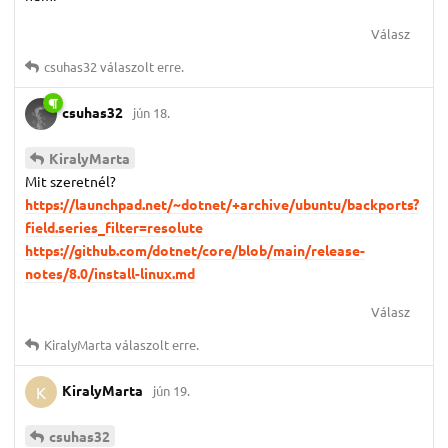
Válasz
csuhas32
válaszolt erre.
csuhas32
jún 18.
KiralyMarta
Mit szeretnél?
https://launchpad.net/~dotnet/+archive/ubuntu/backports?
field.series_filter=resolute
https://github.com/dotnet/core/blob/main/release-
notes/8.0/install-linux.md
Válasz
KiralyMarta
válaszolt erre.
KiralyMarta
jún 19.
K
csuhas32