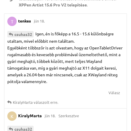
XPPen Artist 15.6 Pro V2 telepítése
.
tenkes
jún 18.
T
Igen, én is főképp a 16.5 - 15.6 különbségre
csuhas32
utaltam, mivel előbbit nem találtam.
Egyébként többször is azt olvastam, hogy az OpenTabletDriver
rugalmasabb és kevesebb problémával üzemeltethető, mint a
gyári meghajtó, többek között, mert teljes Wayland
támogatása van, míg a gyári meghajtó az X11 dolgait keresi,
amelyek a 26.04-ben már nincsenek, csak az XWayland réteg
pótolja valamennyire.
Válasz
KiralyMarta
válaszolt erre.
KiralyMarta
jún 18.
Szerkesztve
K
csuhas32