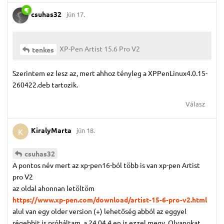
csuhas32
jún 17.
XP-Pen Artist 15.6 Pro V2
tenkes
Szerintem ez lesz az, mert ahhoz tényleg a XPPenLinux4.0.15-
260422.deb tartozik.
Válasz
KiralyMarta
jún 18.
K
csuhas32
A pontos név mert az xp-pen16-ból több is van xp-pen Artist
pro V2
az oldal ahonnan letöltöm
https://www.xp-pen.com/download/artist-15-6-pro-v2.html
alul van egy older version (+) lehetőség abból az eggyel
régebbit is próbáltam. a 24.04.4 en is ezzel megy. Olyanokat