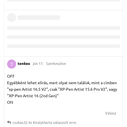
tenkes
jún 17.
Szerkesztve
T
OFF
Egyébként lehet elírás, mert olyat nem találok, mint a címben
"xp-pen Artist 16.5 V2", csak "XP-Pen Artist 15.6 Pro V2", vagy
"XP-Pen Artist 16 (2nd Gen)"
ON
Válasz
csuhas32
és
KiralyMarta
válaszolt erre.