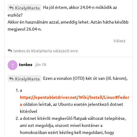
Ha jól értem, akkor 24.04-n működik az
KiralyMarta
eszköz?
Akkor én használnám azzal, ameddig lehet. Aztán hátha később
megjavul 26.04-n.
Válasz
tenkes
és
KiralyMarta
válaszolt erre.
tenkes
jún 19.
T
Ezen a vonalon (OTD) két út van (ill. három),
KiralyMarta
a
https://opentabletdriver.net/Wiki/Install/Linux#fedor
a
oldalon leírtak, az Ubuntu esetén jelentkező dotnet
kitérővel
a dotnet kitérőt megkerülő flatpak változat telepítése,
ami ezt megoldja, viszont mivel konténer a
homokozóban ezért kézileg kell megoldani, hogy