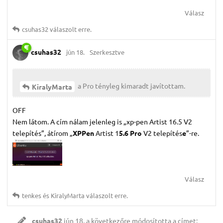
Válasz
csuhas32
válaszolt erre.
csuhas32
jún 18.
Szerkesztve
a Pro tényleg kimaradt javítottam.
KiralyMarta
OFF
Nem látom. A cím nálam jelenleg is „xp-pen Artist 16.5 V2
telepítés”, átírom „
XPPen
Artist 1
5.6 Pro
V2 telepítés
e
”-re.
Válasz
tenkes
és
KiralyMarta
válaszolt erre.
csuhas32
jún 18.
a következőre módosította a címet: