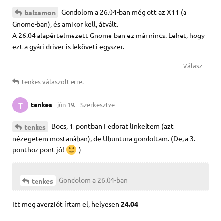
Gondolom a 26.04-ban még ott az X11 (a
balzamon
Gnome-ban), és amikor kell, átvált.
A 26.04 alapértelmezett Gnome-ban ez már nincs. Lehet, hogy
ezt a gyári driver is leköveti egyszer.
Válasz
tenkes
válaszolt erre.
tenkes
jún 19.
Szerkesztve
T
Bocs, 1. pontban Fedorat linkeltem (azt
tenkes
nézegetem mostanában), de Ubuntura gondoltam. (De, a 3.
ponthoz pont jó!
)
Gondolom a 26.04-ban
tenkes
Itt meg averziót írtam el, helyesen
24.04