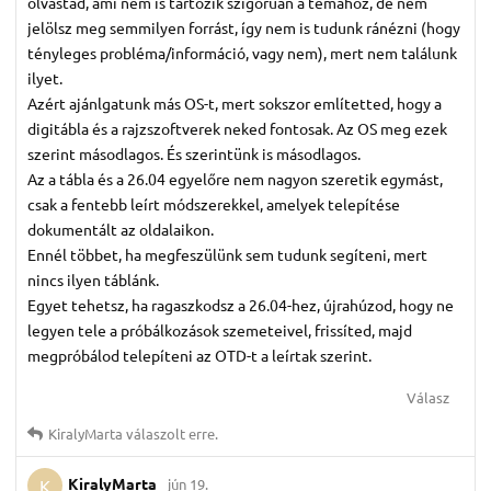
olvastad, ami nem is tartozik szigorúan a témához, de nem
jelölsz meg semmilyen forrást, így nem is tudunk ránézni (hogy
tényleges probléma/információ, vagy nem), mert nem találunk
ilyet.
Azért ajánlgatunk más OS-t, mert sokszor említetted, hogy a
digitábla és a rajzszoftverek neked fontosak. Az OS meg ezek
szerint másodlagos. És szerintünk is másodlagos.
Az a tábla és a 26.04 egyelőre nem nagyon szeretik egymást,
csak a fentebb leírt módszerekkel, amelyek telepítése
dokumentált az oldalaikon.
Ennél többet, ha megfeszülünk sem tudunk segíteni, mert
nincs ilyen táblánk.
Egyet tehetsz, ha ragaszkodsz a 26.04-hez, újrahúzod, hogy ne
legyen tele a próbálkozások szemeteivel, frissíted, majd
megpróbálod telepíteni az OTD-t a leírtak szerint.
Válasz
KiralyMarta
válaszolt erre.
KiralyMarta
jún 19.
K