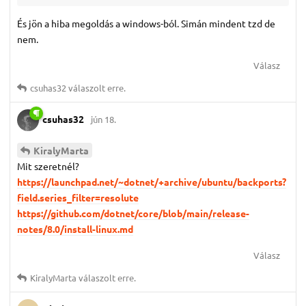
És jön a hiba megoldás a windows-ból. Simán mindent tzd de
nem.
Válasz
csuhas32
válaszolt erre.
csuhas32
jún 18.
KiralyMarta
Mit szeretnél?
https://launchpad.net/~dotnet/+archive/ubuntu/backports?
field.series_filter=resolute
https://github.com/dotnet/core/blob/main/release-
notes/8.0/install-linux.md
Válasz
KiralyMarta
válaszolt erre.