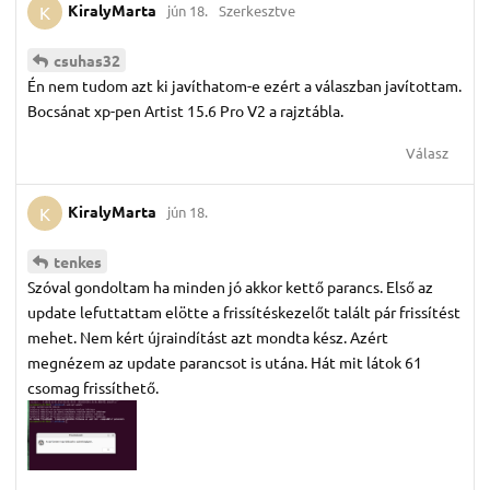
KiralyMarta
jún 18.
Szerkesztve
K
csuhas32
Én nem tudom azt ki javíthatom-e ezért a válaszban javítottam.
Bocsánat xp-pen Artist 15.6 Pro V2 a rajztábla.
Válasz
KiralyMarta
jún 18.
K
tenkes
Szóval gondoltam ha minden jó akkor kettő parancs. Első az
update lefuttattam elötte a frissítéskezelőt talált pár frissítést
mehet. Nem kért újraindítást azt mondta kész. Azért
megnézem az update parancsot is utána. Hát mit látok 61
csomag frissíthető.