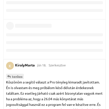
KiralyMarta
jún 18.
Szerkesztve
K
tenkes
Köszönöm a segítő választ a Pro tényleg kimaradt javítottam.
Én is olvastam és meg próbálom késő délután érdekesnek
találtam. Ez esetleg járható csak azért bizonytalan vagyok mert
ha a probléma az, hogy a 26.04 más könyvtárat más
jogosultsággal használ ez a program fel van-e készítve erre. És