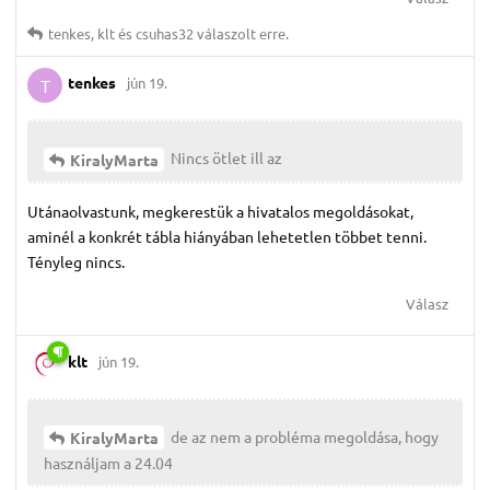
tenkes
,
klt
és
csuhas32
válaszolt erre.
tenkes
jún 19.
T
Nincs ötlet ill az
KiralyMarta
Utánaolvastunk, megkerestük a hivatalos megoldásokat,
aminél a konkrét tábla hiányában lehetetlen többet tenni.
Tényleg nincs.
Válasz
klt
jún 19.
de az nem a probléma megoldása, hogy
KiralyMarta
használjam a 24.04