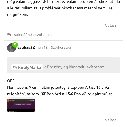
még valami aggaszt .NET mert ez valami problémát okozhat írja
a leírás. Nálam az is problémát okozhat ami máshol nem. De
megnézem.
Válasz
csuhas32
válaszolt erre.
csuhas32
jún 18.
Szerkesztve
a Pro tényleg kimaradt javítottam.
KiralyMarta
OFF
Nem látom. A cím nálam jelenleg is „xp-pen Artist 16.5 V2
telepítés”, átírom „
XPPen
Artist 1
5.6 Pro
V2 telepítés
e
”-re.
Válasz