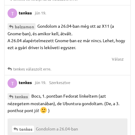
tenkes
jún 19.
T
Gondolom a 26.04-ban még ott az X11 (a
balzamon
Gnome-ban), és amikor kell, átvált.
A 26.04 alapértelmezett Gnome-ban ez már nincs. Lehet, hogy
ezt a gyári driver is leköveti egyszer.
Válasz
tenkes
válaszolt erre.
tenkes
jún 19.
Szerkesztve
T
Bocs, 1. pontban Fedorat linkeltem (azt
tenkes
nézegetem mostanában), de Ubuntura gondoltam. (De, a 3.
ponthoz pont jó!
)
Gondolom a 26.04-ban
tenkes