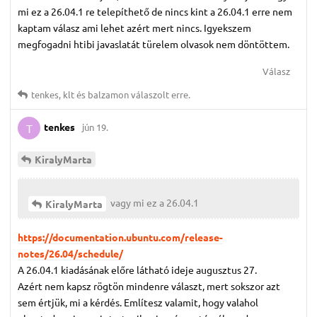
mi ez a 26.04.1 re telepíthető de nincs kint a 26.04.1 erre nem
kaptam válasz ami lehet azért mert nincs. Igyekszem
megfogadni htibi javaslatát türelem olvasok nem döntöttem.
Válasz
tenkes
,
klt
és
balzamon
válaszolt erre.
tenkes
jún 19.
T
KiralyMarta
vagy mi ez a 26.04.1
KiralyMarta
https://documentation.ubuntu.com/release-
notes/26.04/schedule/
A 26.04.1 kiadásának előre látható ideje augusztus 27.
Azért nem kapsz rögtön mindenre választ, mert sokszor azt
sem értjük, mi a kérdés. Említesz valamit, hogy valahol