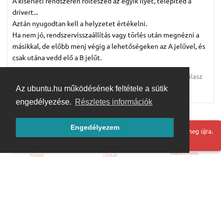
A kísérleti rendszeren fölteszed az egyik ilyet, telepíted a
drivert...
Aztán nyugodtan kell a helyzetet értékelni.
Ha nem jó, rendszervisszaállítás vagy törlés után megnézni a
másikkal, de előbb menj végig a lehetőségeken az A jelűvel, és
csak utána vedd elő a B jelűt.
Válasz
Az ubuntu.hu működésének feltétele a sütik
KiralyMarta
válaszolt erre.
engedélyezése.
Részletes információk
Továbbiak betöltése
Engedélyezem
Hoppá! Valami hiba történt. Frissítse az oldalt és próbálja meg újra.
Bejelentkezés
Főoldal
Címkék