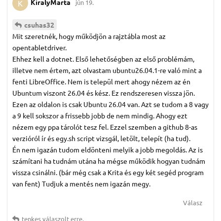
KiralyMarta
jún 19.
K
csuhas32
Mit szeretnék, hogy működjön a rajztábla most az
opentabletdriver.
Ehhez kell a dotnet. Első lehetőségben az első problémám,
illetve nem értem, azt olvastam ubuntu26.04.1-re való mint a
fenti LibreOffice. Nem is települ mert ahogy nézem az én
Ubuntum viszont 26.04 és kész. Ez rendszeresen vissza jön.
Ezen az oldalon is csak Ubuntu 26.04 van. Azt se tudom a 8 vagy
a 9 kell sokszor a frissebb jobb de nem mindig. Ahogy ezt
nézem egy ppa tárolót tesz fel. Ezzel szemben a github 8-as
verzióról ír és egy.sh script vizsgál, letölt, telepít (ha tud).
Én nem igazán tudom eldönteni melyik a jobb megoldás. Az is
számítani ha tudnám utána ha mégse működik hogyan tudnám
vissza csinálni. (bár még csak a Krita és egy két segéd program
van fent) Tudjuk a mentés nem igazán megy.
Válasz
tenkes
válaszolt erre.