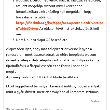
ami ezt megoldja, viszont mivel konténer a
homokozóban ezért kézileg kell megoldani, hogy
hozzáférjen a táblához
https://flathub.org/kw/apps/net.opentabletdriver.Ope
nTabletDriver
Az oldalon lévő instrukciókat jól át kell
nézni.
Nem Ubuntu alapú OS használata
Alapvetően igaz, hogy más telepített driver ne legyen a
rendszeren, mert összeakadnak, az előre beépített wacom
drivert elvileg a .deb telepítés automatikusan tiltja és kellhet
újraindítás is, a flatpak esetén ezt a fentiek szerint kell
megtenni.
Ami még fontos az OTD Artist Mode-ba állítása.
Ettől függetlenül bármilyen keresést indítok, jobban ajánlják,
mint a gyári drivert, mert az a Wayland-al kompromisszumos.
Válasz
tenkes
és
KiralyMarta
válaszolt erre.