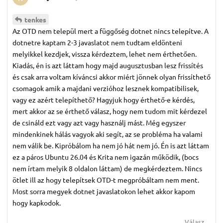
tenkes
Az OTD nem települ mert a függőség dotnet nincs telepítve. A
dotnetre kaptam 2-3 javaslatot nem tudtam eldönteni
melyikkel kezdjek, vissza kérdeztem, lehet nem érthetően.
Kiadás, én is azt láttam hogy majd augusztusban lesz frissítés
és csak arra voltam kíváncsi akkor miért jönnek olyan frissíthető
csomagok amik a majdani verzióhoz lesznek kompatibilisek,
vagy ez azért telepíthető? Hagyjuk hogy érthető-e kérdés,
mert akkor az se érthető válasz, hogy nem tudom mit kérdezel
de csináld ezt vagy azt vagy használj mást. Még egyszer
mindenkinek hálás vagyok aki segít, az se probléma ha valami
nem válik be. Kipróbálom ha nem jó hát nem jó. Én is azt láttam
ez a páros Ubuntu 26.04 és Krita nem igazán működik, (bocs
nem írtam melyik 8 oldalon láttam) de megkérdeztem. Nincs
ötlet ill az hogy telepítsek OTD-t megpróbáltam nem ment.
Most sorra megyek dotnet javaslatokon lehet akkor kapom
hogy kapkodok.
Válasz