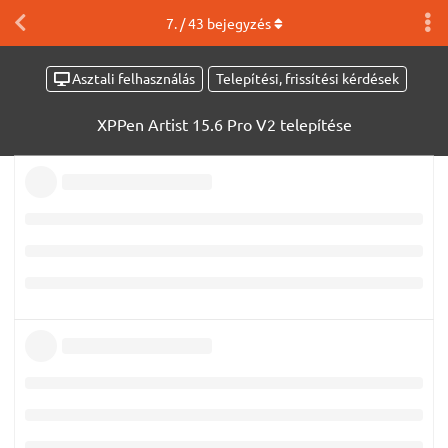
7
. /
43
bejegyzés
Asztali felhasználás
Telepítési, frissítési kérdések
XPPen Artist 15.6 Pro V2 telepítése