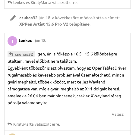
tenkes
és
KiralyMarta
válaszolt erre.
csuhas32
jún 18.
a következőre módosította a címet:
XPPen Artist 15.6 Pro V2 telepítése
.
tenkes
jún 18.
T
Igen, én is főképp a 16.5 - 15.6 különbségre
csuhas32
utaltam, mivel előbbit nem találtam.
Egyébként többször is azt olvastam, hogy az OpenTabletDriver
rugalmasabb és kevesebb problémával üzemeltethető, mint a
gyári meghajtó, többek között, mert teljes Wayland
támogatása van, míg a gyári meghajtó az X11 dolgait keresi,
amelyek a 26.04-ben már nincsenek, csak az XWayland réteg
pótolja valamennyire.
Válasz
KiralyMarta
válaszolt erre.