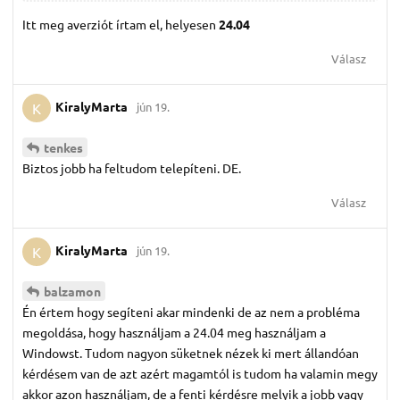
Itt meg averziót írtam el, helyesen
24.04
Válasz
KiralyMarta
jún 19.
K
tenkes
Biztos jobb ha feltudom telepíteni. DE.
Válasz
KiralyMarta
jún 19.
K
balzamon
Én értem hogy segíteni akar mindenki de az nem a probléma
megoldása, hogy használjam a 24.04 meg használjam a
Windowst. Tudom nagyon süketnek nézek ki mert állandóan
kérdésem van de azt azért magamtól is tudom ha valamin megy
akkor azon használjam, de a fenti kérdésre melyik a jobb vagy