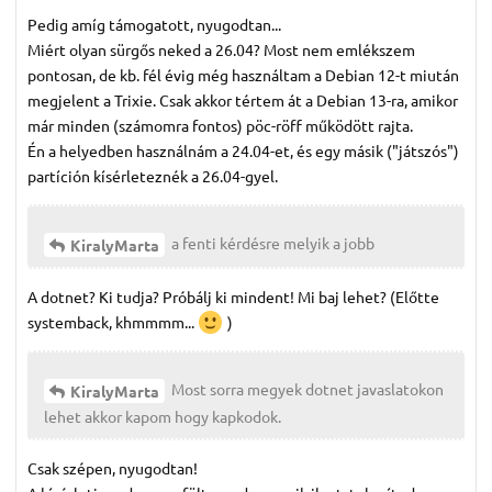
Pedig amíg támogatott, nyugodtan...
Miért olyan sürgős neked a 26.04? Most nem emlékszem
pontosan, de kb. fél évig még használtam a Debian 12-t miután
megjelent a Trixie. Csak akkor tértem át a Debian 13-ra, amikor
már minden (számomra fontos) pöc-röff működött rajta.
Én a helyedben használnám a 24.04-et, és egy másik ("játszós")
partíción kísérleteznék a 26.04-gyel.
a fenti kérdésre melyik a jobb
KiralyMarta
A dotnet? Ki tudja? Próbálj ki mindent! Mi baj lehet? (Előtte
systemback, khmmmm...
)
Most sorra megyek dotnet javaslatokon
KiralyMarta
lehet akkor kapom hogy kapkodok.
Csak szépen, nyugodtan!