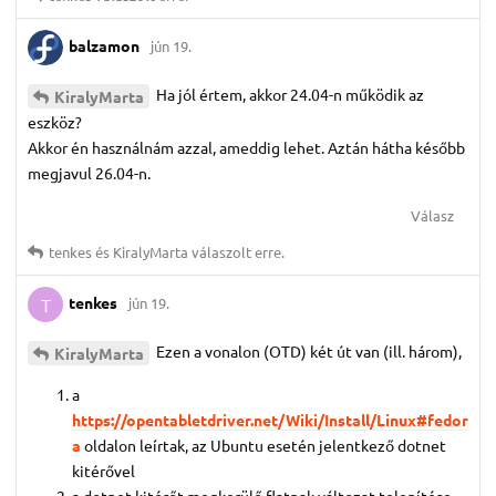
balzamon
jún 19.
Ha jól értem, akkor 24.04-n működik az
KiralyMarta
eszköz?
Akkor én használnám azzal, ameddig lehet. Aztán hátha később
megjavul 26.04-n.
Válasz
tenkes
és
KiralyMarta
válaszolt erre.
tenkes
jún 19.
T
Ezen a vonalon (OTD) két út van (ill. három),
KiralyMarta
a
https://opentabletdriver.net/Wiki/Install/Linux#fedor
a
oldalon leírtak, az Ubuntu esetén jelentkező dotnet
kitérővel
a dotnet kitérőt megkerülő flatpak változat telepítése,