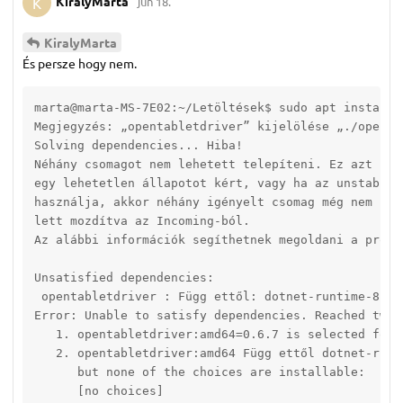
KiralyMarta
jún 18.
K
KiralyMarta
És persze hogy nem.
marta@marta-MS-7E02:~/Letöltések$ sudo apt install 
Megjegyzés: „opentabletdriver” kijelölése „./openta
Solving dependencies... Hiba!

Néhány csomagot nem lehetett telepíteni. Ez azt jele
egy lehetetlen állapotot kért, vagy ha az unstable d
használja, akkor néhány igényelt csomag még nem kész
lett mozdítva az Incoming-ból.

Az alábbi információk segíthetnek megoldani a problé
Unsatisfied dependencies:

 opentabletdriver : Függ ettől: dotnet-runtime-8.0 d
Error: Unable to satisfy dependencies. Reached two 
   1. opentabletdriver:amd64=0.6.7 is selected for i
   2. opentabletdriver:amd64 Függ ettől dotnet-runti
      but none of the choices are installable:

      [no choices]