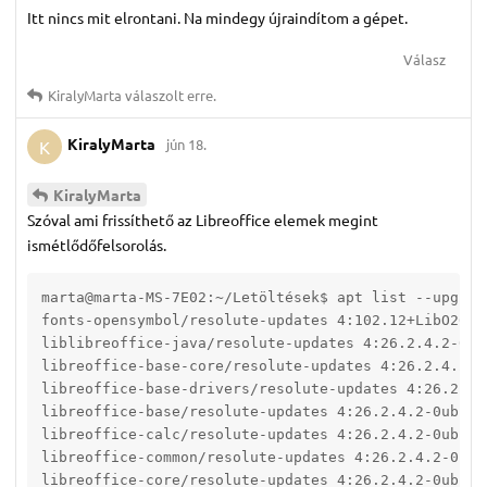
Itt nincs mit elrontani. Na mindegy újraindítom a gépet.
Válasz
KiralyMarta
válaszolt erre.
KiralyMarta
jún 18.
K
KiralyMarta
Szóval ami frissíthető az Libreoffice elemek megint
ismétlődőfelsorolás.
marta@marta-MS-7E02:~/Letöltések$ apt list --upgrada
fonts-opensymbol/resolute-updates 4:102.12+LibO26.2
liblibreoffice-java/resolute-updates 4:26.2.4.2-0ub
libreoffice-base-core/resolute-updates 4:26.2.4.2-0
libreoffice-base-drivers/resolute-updates 4:26.2.4.
libreoffice-base/resolute-updates 4:26.2.4.2-0ubunt
libreoffice-calc/resolute-updates 4:26.2.4.2-0ubunt
libreoffice-common/resolute-updates 4:26.2.4.2-0ubu
libreoffice-core/resolute-updates 4:26.2.4.2-0ubunt