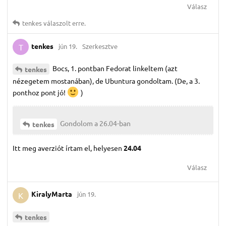
Válasz
tenkes
válaszolt erre.
tenkes
jún 19.
Szerkesztve
T
Bocs, 1. pontban Fedorat linkeltem (azt
tenkes
nézegetem mostanában), de Ubuntura gondoltam. (De, a 3.
ponthoz pont jó!
)
Gondolom a 26.04-ban
tenkes
Itt meg averziót írtam el, helyesen
24.04
Válasz
KiralyMarta
jún 19.
K
tenkes