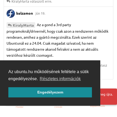
KiralyMarta
válaszolt erre.
balzamon
jún 19.
Az a gond a 3rd party
KiralyMarta
programoknál/drivernél, hogy csak azon a rendszeren működik
rendesen, amihez a gyártó megcsinálta. Ezek szerint az
Ubuntunál ez a 24.04. Csak magadat szívatod, ha nem
támogatott rendszerre akarod felrakni a nem az aktuális
verzióhoz készült csomagot.
Válasz
Az ubuntu.hu működésének feltétele a sütik
KiralyMarta
válaszolt erre.
engedélyezése.
Részletes információk
Továbbiak betöltése
Engedélyezem
Hoppá! Valami hiba történt. Frissítse az oldalt és próbálja meg újra.
Bejelentkezés
Főoldal
Címkék