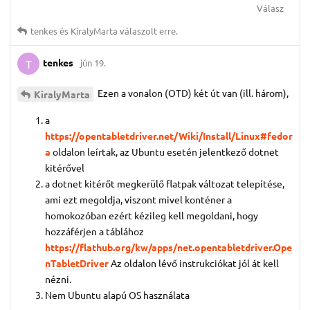
Válasz
tenkes
és
KiralyMarta
válaszolt erre.
tenkes
jún 19.
T
Ezen a vonalon (OTD) két út van (ill. három),
KiralyMarta
a
https://opentabletdriver.net/Wiki/Install/Linux#fedor
a
oldalon leírtak, az Ubuntu esetén jelentkező dotnet
kitérővel
a dotnet kitérőt megkerülő flatpak változat telepítése,
ami ezt megoldja, viszont mivel konténer a
homokozóban ezért kézileg kell megoldani, hogy
hozzáférjen a táblához
https://flathub.org/kw/apps/net.opentabletdriver.Ope
nTabletDriver
Az oldalon lévő instrukciókat jól át kell
nézni.
Nem Ubuntu alapú OS használata