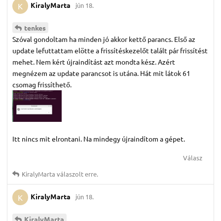
KiralyMarta
jún 18.
K
tenkes
Szóval gondoltam ha minden jó akkor kettő parancs. Első az
update lefuttattam elötte a frissítéskezelőt talált pár frissítést
mehet. Nem kért újraindítást azt mondta kész. Azért
megnézem az update parancsot is utána. Hát mit látok 61
csomag frissíthető.
Itt nincs mit elrontani. Na mindegy újraindítom a gépet.
Válasz
KiralyMarta
válaszolt erre.
KiralyMarta
jún 18.
K
KiralyMarta