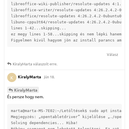
libreoffice-wiki-publisher/resolute-updates 4:1.2.0
libreoffice-writer/resolute-updates 4:26.2.4.2-0ubu
libreoffice/resolute-updates 4:26.2.4.2-0ubuntu0.26
libuno-cppu3t64/resolute-updates 4:26.2.4.2-0ubuntu
lines 1-42...skipping...

ez megy lines 1-58...skipping és nem lépki hanem meg
Figyelmen kívül hagyom jön az install parancs ami v
Válasz
KiralyMarta
válaszolt erre.
KiralyMarta
jún 18.
K
KiralyMarta
És persze hogy nem.
marta@marta-MS-7E02:~/Letöltések$ sudo apt install 
Megjegyzés: „opentabletdriver” kijelölése „./openta
Solving dependencies... Hiba!

Néhány csomagot nem lehetett telepíteni. Ez azt jele