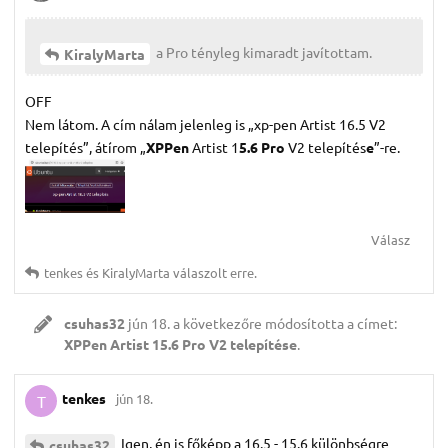
a Pro tényleg kimaradt javítottam.
KiralyMarta
OFF
Nem látom. A cím nálam jelenleg is „xp-pen Artist 16.5 V2
telepítés”, átírom „
XPPen
Artist 1
5.6 Pro
V2 telepítés
e
”-re.
Válasz
tenkes
és
KiralyMarta
válaszolt erre.
csuhas32
jún 18.
a következőre módosította a címet:
XPPen Artist 15.6 Pro V2 telepítése
.
tenkes
jún 18.
T
Igen, én is főképp a 16.5 - 15.6 különbségre
csuhas32