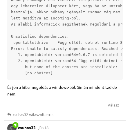
egy lehetetlen állapotot kért, vagy ha az unstable d
használja, akkor néhány igényelt csomag még nem kész
lett mozdítva az Incoming-ból.

Az alábbi információk segíthetnek megoldani a problé
Unsatisfied dependencies:

 opentabletdriver : Függ ettől: dotnet-runtime-8.0 d
Error: Unable to satisfy dependencies. Reached two 
   1. opentabletdriver:amd64=0.6.7 is selected for i
   2. opentabletdriver:amd64 Függ ettől dotnet-runti
      but none of the choices are installable:

      [no choices]
És jön a hiba megoldás a windows-ból. Simán mindent tzd de
nem.
Válasz
csuhas32
válaszolt erre.
csuhas32
jún 18.