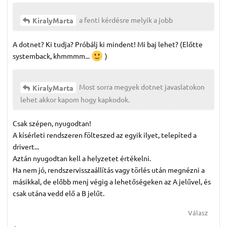
a fenti kérdésre melyik a jobb
KiralyMarta
A dotnet? Ki tudja? Próbálj ki mindent! Mi baj lehet? (Előtte
systemback, khmmmm...
)
Most sorra megyek dotnet javaslatokon
KiralyMarta
lehet akkor kapom hogy kapkodok.
Csak szépen, nyugodtan!
A kísérleti rendszeren fölteszed az egyik ilyet, telepíted a
drivert...
Aztán nyugodtan kell a helyzetet értékelni.
Ha nem jó, rendszervisszaállítás vagy törlés után megnézni a
másikkal, de előbb menj végig a lehetőségeken az A jelűvel, és
csak utána vedd elő a B jelűt.
Válasz