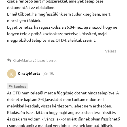
csak a fentebb leírt módszerekkel, amelyek telepítése
dokumentált az oldalaikon.
Ennél többet, ha megfeszülünk sem tudunk segíteni, mert
nincs ilyen táblánk.
Egyet tehetsz, ha ragaszkodsz a 26.04-hez, újrahúzod, hogy ne
legyen tele a próbálkozások szemeteivel, frissíted, majd
megpróbálod telepíteni az OTD-t a leírtak szerint.
Válasz
KiralyMarta
válaszolt erre.
KiralyMarta
jún 19.
K
tenkes
Az OTD nem települ mert a függőség dotnet nincs telepítve. A
dotnetre kaptam 2-3 javaslatot nem tudtam eldönteni
melyikkel kezdjek, vissza kérdeztem, lehet nem érthetően.
Kiadás, én is azt láttam hogy majd augusztusban lesz frissítés
és csak arra voltam kíváncsi akkor miért jönnek olyan frissíthető
csomagok amik a majdani verzióhoz lesznek kompatibilisek,