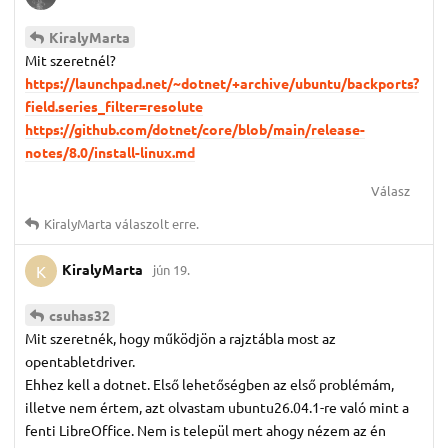
KiralyMarta
Mit szeretnél?
https://launchpad.net/~dotnet/+archive/ubuntu/backports?
field.series_filter=resolute
https://github.com/dotnet/core/blob/main/release-
notes/8.0/install-linux.md
Válasz
KiralyMarta
válaszolt erre.
KiralyMarta
jún 19.
K
csuhas32
Mit szeretnék, hogy működjön a rajztábla most az
opentabletdriver.
Ehhez kell a dotnet. Első lehetőségben az első problémám,
illetve nem értem, azt olvastam ubuntu26.04.1-re való mint a
fenti LibreOffice. Nem is települ mert ahogy nézem az én