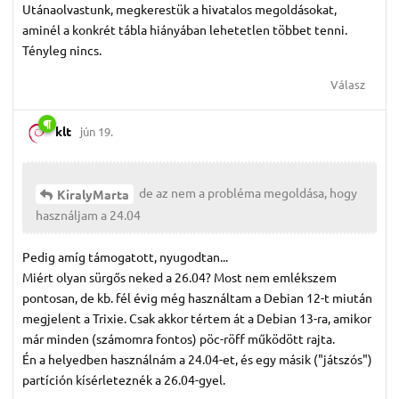
Utánaolvastunk, megkerestük a hivatalos megoldásokat,
aminél a konkrét tábla hiányában lehetetlen többet tenni.
Tényleg nincs.
Válasz
klt
jún 19.
de az nem a probléma megoldása, hogy
KiralyMarta
használjam a 24.04
Pedig amíg támogatott, nyugodtan...
Miért olyan sürgős neked a 26.04? Most nem emlékszem
pontosan, de kb. fél évig még használtam a Debian 12-t miután
megjelent a Trixie. Csak akkor tértem át a Debian 13-ra, amikor
már minden (számomra fontos) pöc-röff működött rajta.
Én a helyedben használnám a 24.04-et, és egy másik ("játszós")
partíción kísérleteznék a 26.04-gyel.