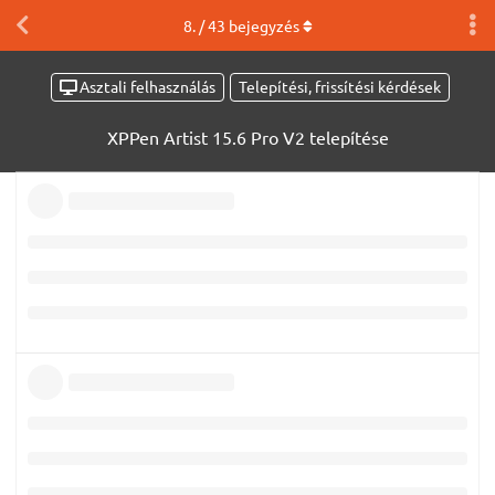
8
. /
43
bejegyzés
Asztali felhasználás
Telepítési, frissítési kérdések
XPPen Artist 15.6 Pro V2 telepítése