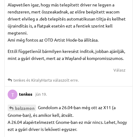
Alapvetően igaz, hogy más telepített driver ne legyen a
rendszeren, mert összeakadnak, az előre beépített wacom
drivert elvileg a .deb telepítés automatikusan tiltja és kellhet
újraindítás is, a flatpak esetén ezt a fentiek szerint kell
megtenni.
Ami még fontos az OTD Artist Mode-ba állítása.
Ettől függetlenül bármilyen keresést indítok, jobban ajánlják,
mint a gyári drivert, mert az a Wayland-al kompromisszumos.
Válasz
tenkes
és
KiralyMarta
válaszolt erre.
tenkes
jún 19.
T
Gondolom a 26.04-ban még ott az X11 (a
balzamon
Gnome-ban), és amikor kell, átvált.
A 26.04 alapértelmezett Gnome-ban ez már nincs. Lehet, hogy
ezt a gyári driver is leköveti egyszer.