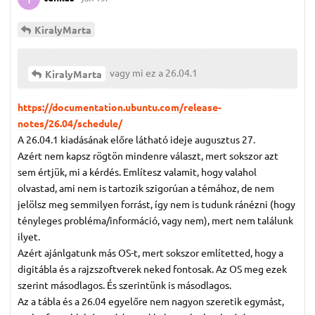
KiralyMarta
vagy mi ez a 26.04.1
KiralyMarta
https://documentation.ubuntu.com/release-
notes/26.04/schedule/
A 26.04.1 kiadásának előre látható ideje augusztus 27.
Azért nem kapsz rögtön mindenre választ, mert sokszor azt
sem értjük, mi a kérdés. Említesz valamit, hogy valahol
olvastad, ami nem is tartozik szigorúan a témához, de nem
jelölsz meg semmilyen forrást, így nem is tudunk ránézni (hogy
tényleges probléma/információ, vagy nem), mert nem találunk
ilyet.
Azért ajánlgatunk más OS-t, mert sokszor említetted, hogy a
digitábla és a rajzszoftverek neked fontosak. Az OS meg ezek
szerint másodlagos. És szerintünk is másodlagos.
Az a tábla és a 26.04 egyelőre nem nagyon szeretik egymást,