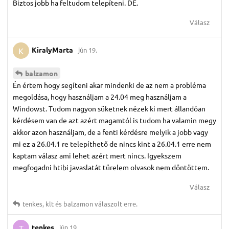
Biztos jobb ha feltudom telepíteni. DE.
Válasz
KiralyMarta
jún 19.
K
balzamon
Én értem hogy segíteni akar mindenki de az nem a probléma
megoldása, hogy használjam a 24.04 meg használjam a
Windowst. Tudom nagyon süketnek nézek ki mert állandóan
kérdésem van de azt azért magamtól is tudom ha valamin megy
akkor azon használjam, de a fenti kérdésre melyik a jobb vagy
mi ez a 26.04.1 re telepíthető de nincs kint a 26.04.1 erre nem
kaptam válasz ami lehet azért mert nincs. Igyekszem
megfogadni htibi javaslatát türelem olvasok nem döntöttem.
Válasz
tenkes
,
klt
és
balzamon
válaszolt erre.
tenkes
jún 19.
T