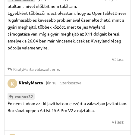
utaltam, mivel előbbit nem találtam.
Egyébként többször is azt olvastam, hogy az OpenTabletDriver
rugalmasabb és kevesebb problémával üzemeltethető, mint a
gyári meghajtó, többek között, mert teljes Wayland
támogatása van, míg a gyári meghajtó az X11 dolgait keresi,
amelyek a 26.04-ben már nincsenek, csak az XWayland réteg
pótolja valamennyire.
Válasz
KiralyMarta
válaszolt erre.
KiralyMarta
jún 18.
Szerkesztve
K
csuhas32
Én nem tudom azt ki javíthatom-e ezért a válaszban javítottam.
Bocsánat xp-pen Artist 15.6 Pro V2 a rajztábla.
Válasz