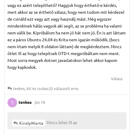
vagy ez azért telepíthető? Hagyjuk hogy érthető-e kérdés,
mert akkor az se érthető válasz, hogy nem tudom mit kérdezel
de csináld ezt vagy azt vagy használj mást. Még egyszer
mindenkinek hálás vagyok aki segít, az se probléma ha valami
nem válik be. Kipróbálom ha nem jó hát nem jó. Én is azt láttam
ez a páros Ubuntu 26.04 és Krita nem igazán működik, (bocs
nem írtam melyik 8 oldalon láttam) de megkérdeztem. Nincs
ötlet ill az hogy telepítsek OTD-t megpróbáltam nem ment.
Most sorra megyek dotnet javaslatokon lehet akkor kapom
hogy kapkodok.
Válasz
tenkes
,
klt
és
csuhas32
válaszolt erre.
tenkes
jún 19.
T
Nincs ötlet ill az
KiralyMarta