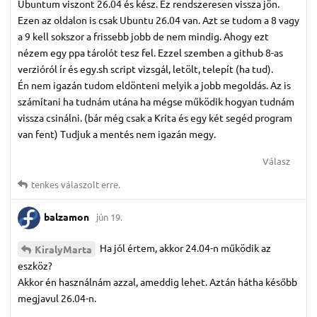
Ubuntum viszont 26.04 és kész. Ez rendszeresen vissza jön.
Ezen az oldalon is csak Ubuntu 26.04 van. Azt se tudom a 8 vagy
a 9 kell sokszor a frissebb jobb de nem mindig. Ahogy ezt
nézem egy ppa tárolót tesz fel. Ezzel szemben a github 8-as
verzióról ír és egy.sh script vizsgál, letölt, telepít (ha tud).
Én nem igazán tudom eldönteni melyik a jobb megoldás. Az is
számítani ha tudnám utána ha mégse működik hogyan tudnám
vissza csinálni. (bár még csak a Krita és egy két segéd program
van fent) Tudjuk a mentés nem igazán megy.
Válasz
tenkes
válaszolt erre.
balzamon
jún 19.
Ha jól értem, akkor 24.04-n működik az
KiralyMarta
eszköz?
Akkor én használnám azzal, ameddig lehet. Aztán hátha később
megjavul 26.04-n.