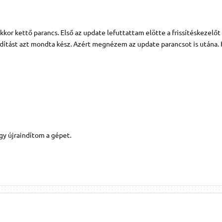
or kettő parancs. Első az update lefuttattam elötte a frissítéskezelőt 
ndítást azt mondta kész. Azért megnézem az update parancsot is utána.
egy újraindítom a gépet.