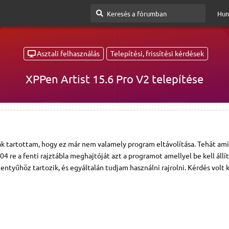
Hun
Asztali felhasználás
Telepítési, frissítési kérdések
XPPen Artist 15.6 Pro V2 telepítése
k tartottam, hogy ez már nem valamely program eltávolítása. Tehát ami
 re a fenti rajztábla meghajtóját azt a programot amellyel be kell állít
tyűhöz tartozik, és egyáltalán tudjam használni rajrolni. Kérdés volt k