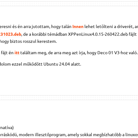
resni és én arra jutottam, hogy talán
Innen
lehet letölteni a driverét, a
231023.deb
, de a korábbi témádban XPPenLinux4.0.15-260422.deb fájlt 
yhogy biztos rosszul kerestem.
fájt én
itt
találtam meg, de arra meg azt írja, hogy Deco 01 V3-hoz való.
dolom ezzel működött Ubuntu 24.04 alatt.
natíva)
orráskódú, modern illesztőprogram, amely sokkal megbízhatóbb a linuxo