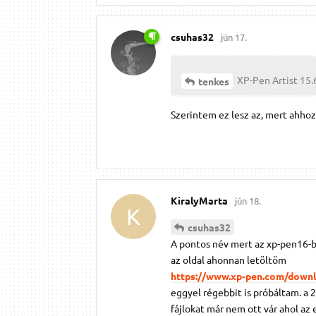
csuhas32
jún 17.
XP-Pen Artist 15.
tenkes
Szerintem ez lesz az, mert ahho
KiralyMarta
jún 18.
K
csuhas32
A pontos név mert az xp-pen16-bó
az oldal ahonnan letöltöm
https://www.xp-pen.com/downlo
eggyel régebbit is próbáltam. a 
fájlokat már nem ott vár ahol az