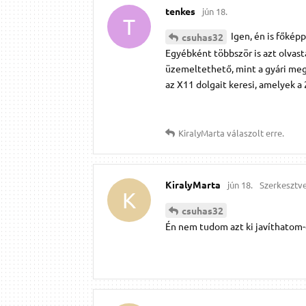
tenkes
jún 18.
T
Igen, én is főképp
csuhas32
Egyébként többször is azt olva
üzemeltethető, mint a gyári meg
az X11 dolgait keresi, amelyek a
KiralyMarta
válaszolt erre.
KiralyMarta
jún 18.
Szerkesztv
K
csuhas32
Én nem tudom azt ki javíthatom-e