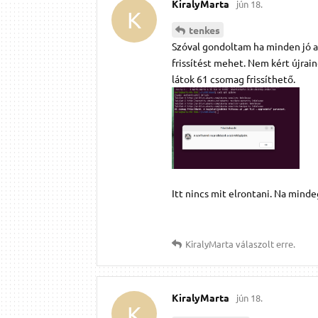
KiralyMarta
jún 18.
K
tenkes
Szóval gondoltam ha minden jó akk
frissítést mehet. Nem kért újrai
látok 61 csomag frissíthető.
Itt nincs mit elrontani. Na mind
KiralyMarta
válaszolt erre.
KiralyMarta
jún 18.
K