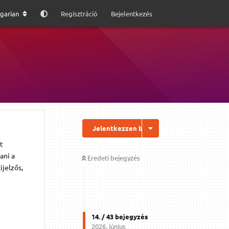
garian
Regisztráció
Bejelentkezés
Jelentkezzen be a válaszhoz
t
ani a
Eredeti bejegyzés
ijelzős,
14
. /
43
bejegyzés
2026. június