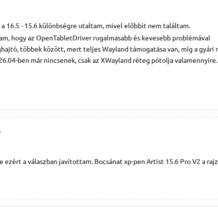
 a 16.5 - 15.6 különbségre utaltam, mivel előbbit nem találtam.
stam, hogy az OpenTabletDriver rugalmasabb és kevesebb problémával
hajtó, többek között, mert teljes Wayland támogatása van, míg a gyári
 26.04-ben már nincsenek, csak az XWayland réteg pótolja valamennyire.
e
 ezért a válaszban javítottam. Bocsánat xp-pen Artist 15.6 Pro V2 a rajz