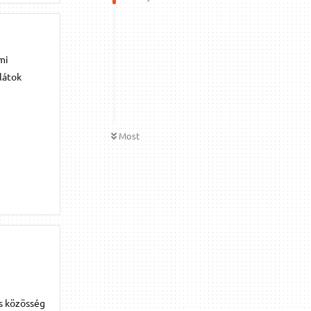
mi
látok
Most
s közösség