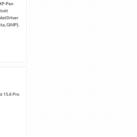
 XP-Pen
atott
bletDriver
ta, GIMP).
st 15.6 Pro