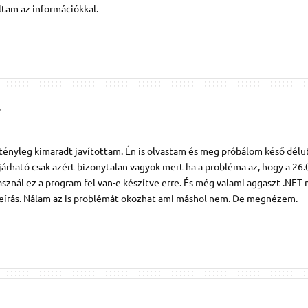
tam az információkkal.
e
 tényleg kimaradt javítottam. Én is olvastam és meg próbálom késő délu
járható csak azért bizonytalan vagyok mert ha a probléma az, hogy a 26
sznál ez a program fel van-e készítve erre. És még valami aggaszt .NET 
 leírás. Nálam az is problémát okozhat ami máshol nem. De megnézem.