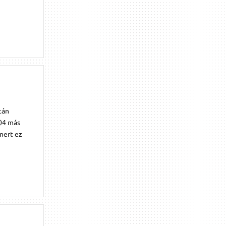
tán
.04 más
mert ez