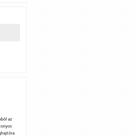
bból az
izonyos
ghajtóra