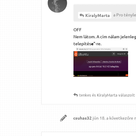
a Pro tényle
KiralyMarta
OFF
Nem látom. A cím nálam jelenleg i
telepítés
e
”-re.
tenkes
és
KiralyMarta
válaszolt 
csuhas32
jún 18.
a következőre 