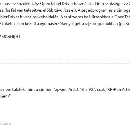
zik más eszközökkel. Az OpenTabletDriver használata: Nem szükséges az
zá (ha fel van telepítve, előbb távolítsa el). A segédprogram és a támog
abletDriver hivatalos weboldalán. A szoftveres beállításokhoz a OpenTa
y tökéletesen kezeli a nyomásérzékenységet a rajzprogramokban (pl. Kri
EnRWNIjtU
t nem találok, mint a címben "xp-pen Artist 16.5 V2", csak "XP-Pen Arti
 Gen)"
t erre.