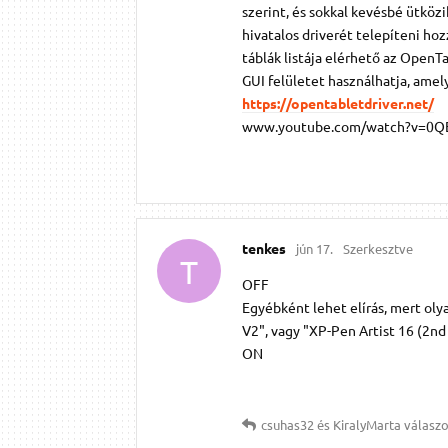
szerint, és sokkal kevésbé ütkö
hivatalos driverét telepíteni hoz
táblák listája elérhető az OpenT
GUI felületet használhatja, amel
https://opentabletdriver.net/
www.youtube.com/watch?v=0Q
tenkes
jún 17.
Szerkesztve
T
OFF
Egyébként lehet elírás, mert olya
V2", vagy "XP-Pen Artist 16 (2nd
ON
csuhas32
és
KiralyMarta
válaszol