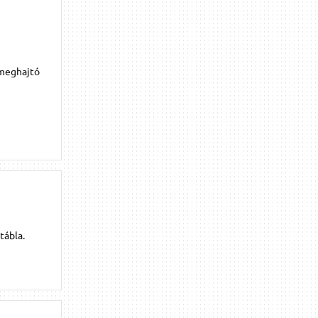
 meghajtó
tábla.