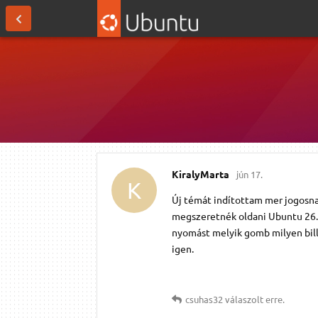
KiralyMarta
jún 17.
K
Új témát indítottam mer jogosna
megszeretnék oldani Ubuntu 26.04
nyomást melyik gomb milyen billen
igen.
csuhas32
válaszolt erre.