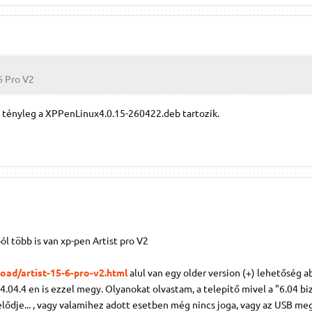
6 Pro V2
z tényleg a XPPenLinux4.0.15-260422.deb tartozik.
l több is van xp-pen Artist pro V2
ad/artist-15-6-pro-v2.html
alul van egy older version (+) lehetőség a
24.04.4 en is ezzel megy. Olyanokat olvastam, a telepítő mivel a "6.04 b
 elődje... , vagy valamihez adott esetben még nincs joga, vagy az USB me