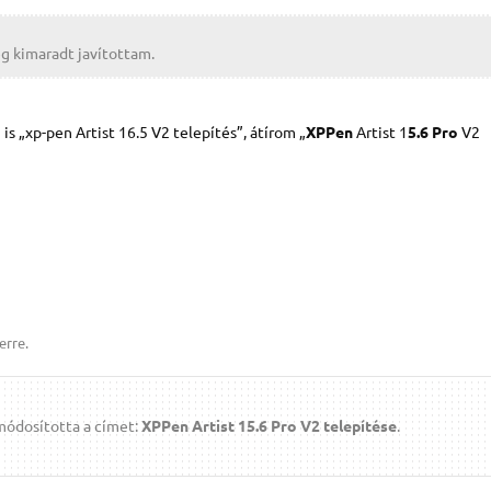
g kimaradt javítottam.
s „xp-pen Artist 16.5 V2 telepítés”, átírom „
XPPen
Artist 1
5.6 Pro
V2
erre.
módosította a címet:
XPPen Artist 15.6 Pro V2 telepítése
.