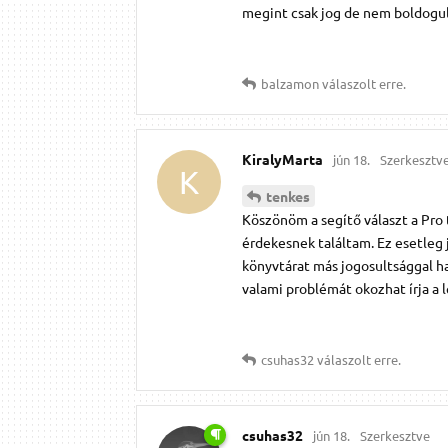
megint csak jog de nem boldogul
balzamon
válaszolt erre.
KiralyMarta
jún 18.
Szerkesztv
K
tenkes
Köszönöm a segítő választ a Pro
érdekesnek találtam. Ez esetleg 
könyvtárat más jogosultsággal ha
valami problémát okozhat írja a
csuhas32
válaszolt erre.
csuhas32
jún 18.
Szerkesztve