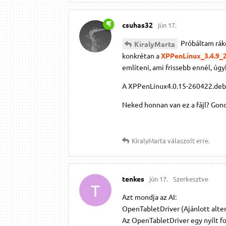
csuhas32
jún 17.
Próbáltam ráke
KiralyMarta
konkrétan a
XPPenLinux_3.4.9_
említeni, ami frissebb ennél, úg
A XPPenLinux4.0.15-260422.deb 
Neked honnan van ez a fájl? Gon
KiralyMarta
válaszolt erre.
tenkes
jún 17.
Szerkesztve
T
Azt mondja az AI:
OpenTabletDriver (Ajánlott alter
Az OpenTabletDriver egy nyílt f