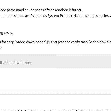
ade páros majd a sudo snap refresh rendben lefutott.
erparancsot adtam és ezt írta: System-Product-Name:~$ sudo snap insta
ng tasks:
s for snap "video-downloader" (1372) (cannot verify snap "video-downlo
d)
all video-downloader
p-rajongó, lehet ezt javítgatni, ha muszáj, de én biztos megpróbálnék