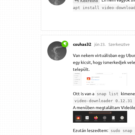
Kékfelhő
apt install video-downloa
csuhas32
jún 23.
Szerkesztve
Van nekem virtuálisban egy Ubun
egy kicsit, hogy ismerkedjek vel
települt.
Ott is van a
kimene
snap list
video-downloader 0.12.31 
A menüben megtaláltam Videóletö
Ezután leszedtem:
sudo snap 