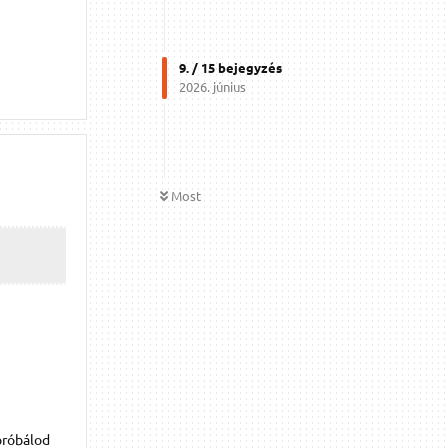
9
. /
15
bejegyzés
2026. június
Most
próbálod