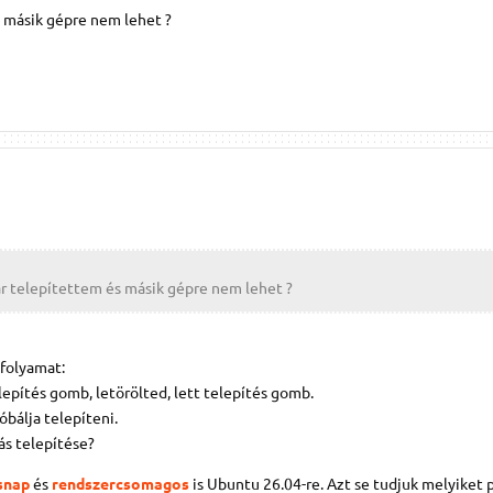
 másik gépre nem lehet ?
r telepítettem és másik gépre nem lehet ?
 folyamat:
lepítés gomb, letörölted, lett telepítés gomb.
bálja telepíteni.
ás telepítése?
snap
és
rendszercsomagos
is Ubuntu 26.04-re. Azt se tudjuk melyiket 