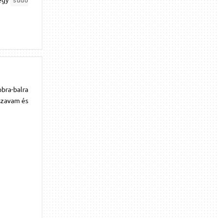
sudo
bra-balra
lszavam és