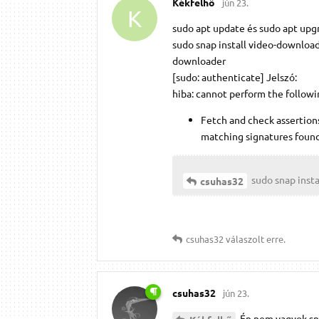
Kékfelhő
jún 23.
K
sudo apt update és sudo apt upgr
sudo snap install video-download
downloader
[sudo: authenticate] Jelszó:
hiba: cannot perform the followi
Fetch and check assertion
matching signatures foun
sudo snap inst
csuhas32
csuhas32
válaszolt erre.
csuhas32
jún 23.
Én nem vagyok sna