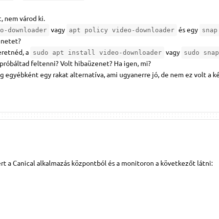
t, nem várod ki.
vagy
és egy
o-downloader
apt policy video-downloader
snap
netet?
eretnéd, a
vagy
sudo apt install video-downloader
sudo snap
próbáltad feltenni? Volt hibaüzenet? Ha igen, mi?
g egyébként egy rakat alternatíva, ami ugyanerre jó, de nem ez volt a ké
 a Canical alkalmazás központból és a monitoron a következőt látni: