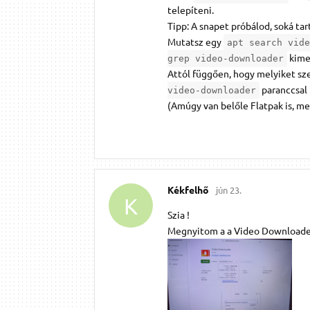
telepíteni.
Tipp: A snapet próbálod, soká tar
Mutatsz egy
apt search vide
kime
grep video-downloader
Attól függően, hogy melyiket sz
paranccsal 
video-downloader
(Amúgy van belőle Flatpak is, me
Kékfelhő
jún 23.
K
Szia !
Megnyitom a a Video Downloadert