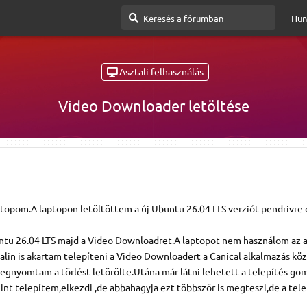
Hun
Asztali felhasználás
Video Downloader letöltése
ptopom.A laptopon letöltöttem a új Ubuntu 26.04 LTS verziót pendrivre 
untu 26.04 LTS majd a Video Downloadret.A laptopot nem használom az 
talin is akartam telepíteni a Video Downloadert a Canical alkalmazás kö
Megnyomtam a törlést letörölte.Utána már látni lehetett a telepítés go
nt telepítem,elkezdi ,de abbahagyja ezt többször is megteszi,de a tele