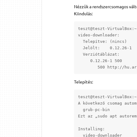
Nézzük a rendszercsomagos vált
Kiindulás:
teszt@teszt-VirtualBox:~
video-downloader:

  Telepítve: (nincs)

  Jelölt:    0.12.26-1

  Verziótáblázat:

     0.12.26-1 500

        500 http://hu.ar
Telepítés:
teszt@teszt-VirtualBox:~
A következő csomag autom
  grub-pc-bin

Ezt az „sudo apt autorem
Installing:

  video-downloader
