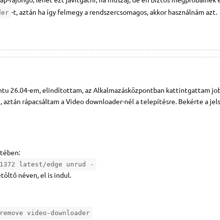
-t, aztán ha így felmegy a rendszercsomagos, akkor használnám azt.
der
tu 26.04-em, elindítottam, az Alkalmazásközpontban kattintgattam job
e, aztán rápacsáltam a Video downloader-nél a telepítésre. Bekérte a je
tében:
1372 latest/edge unrud -
ltő néven, el is indul.
remove video-downloader