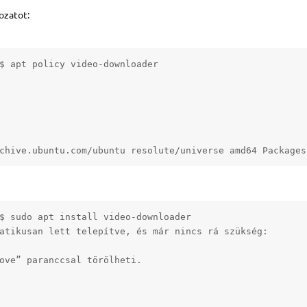
ozatot:
$ apt policy video-downloader

chive.ubuntu.com/ubuntu resolute/universe amd64 Packages
$ sudo apt install video-downloader

atikusan lett telepítve, és már nincs rá szükség:

ove” paranccsal törölheti.
