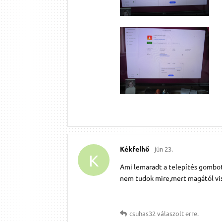
Kékfelhő
jún 23.
K
Ami lemaradt a telepítés gombo
nem tudok mire,mert magától vis
csuhas32
válaszolt erre.