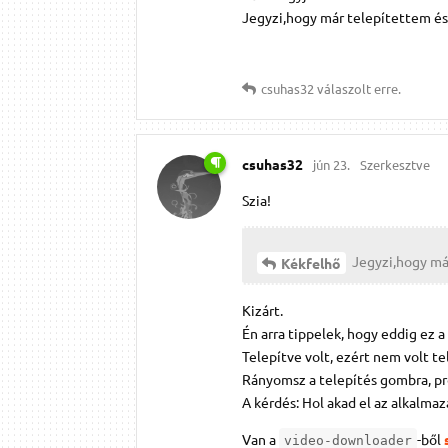
Jegyzi,hogy már telepítettem és
csuhas32
válaszolt erre.
csuhas32
jún 23.
Szerkesztve
Szia!
Jegyzi,hogy má
Kékfelhő
Kizárt.
Én arra tippelek, hogy eddig ez a
Telepítve volt, ezért nem volt te
Rányomsz a telepítés gombra, pró
A kérdés: Hol akad el az alkalmaz
Van a
-ből
video-downloader