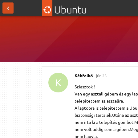
Kékfelhő
jún 23.
K
Sziasztok !
Van egy asztali gépem és egy la
telepítettem az asztalira.
A laptopra is telepítettem a Ub
biztonsági tartalék.Utána az asz
nem írta ki a telepítés gombot.
nem volt addig sem a gépen.Megi
nem hagyja.