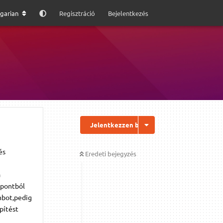
garian
Regisztráció
Bejelentkezés
Jelentkezzen be a válaszhoz
és
Eredeti bejegyzés
a
zpontból
mbot,pedig
pítést