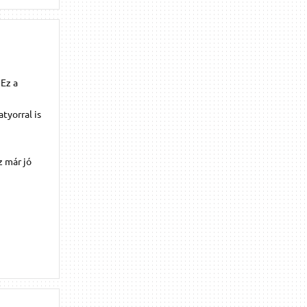
Ez a
tyorral is
z már jó