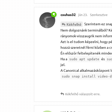
csuhas32
jún 23.
Szerkesztve
Szerintem ez sna
Kékfelhő
Nem dolgoznánk terminálból? Kér
rányomok-visszaugrik nem informác
Azt is el tudom képzelni, hogy pél
hozzá szeretnél férni közben a 
Én először feltelepítenék minden 
Ha a
és
sudo apt update
su
jel.
A Canonical alkalmazásközpont le
sudo snap install video-d
Kékfelhő
válaszolt erre.