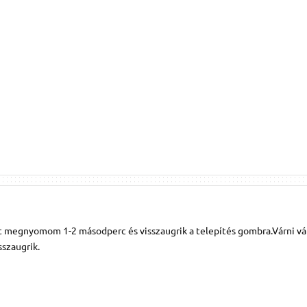
t megnyomom 1-2 másodperc és visszaugrik a telepítés gombra.Várni vá
szaugrik.