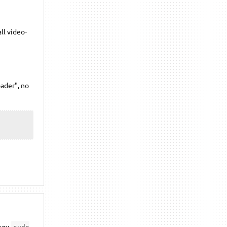
ll video-
ader", no
 egy