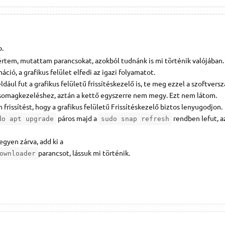
p.
tem, mutattam parancsokat, azokból tudnánk is mi történik valójában. 
ió, a grafikus felület elfedi az igazi folyamatot.
dául fut a grafikus felületű frissítéskezelő is, te meg ezzel a szoftversza
csomagkezeléshez, aztán a kettő egyszerre nem megy. Ezt nem látom.
frissítést, hogy a grafikus felületű Frissítéskezelő biztos lenyugodjon.
páros majd a
rendben lefut, a
do apt upgrade
sudo snap refresh
gyen zárva, add ki a
parancsot, lássuk mi történik.
ownloader