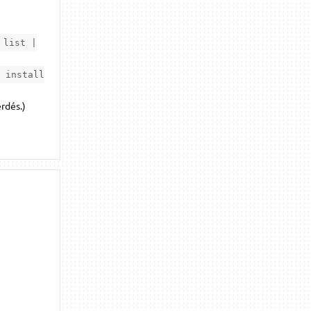
 list |
 install
rdés.)