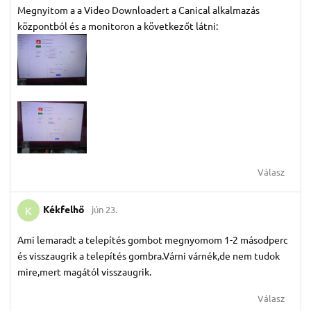
Megnyitom a a Video Downloadert a Canical alkalmazás
központból és a monitoron a következőt látni:
Válasz
Kékfelhő
jún 23.
K
Ami lemaradt a telepítés gombot megnyomom 1-2 másodperc
és visszaugrik a telepítés gombra.Várni várnék,de nem tudok
mire,mert magától visszaugrik.
Válasz