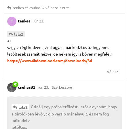
tenkes
és
csuhas32
válaszolt erre.
tenkes
jún 23.
T
lala2
+1
vagy, a régi kedvenc, ami ugyan már korlátos az ingyenes
letöltések számát nézve, de nekem így is bőven megfelel:
https://www.4kdownload.com/downloads/34
Válasz
csuhas32
jún 23.
Szerkesztve
Csinálj egy próbaletöltést - erős a gyanúm, hogy
lala2
a tárolókban lévő yt-dlp verzió már elavult, és nem fog
működni a
letöltés.