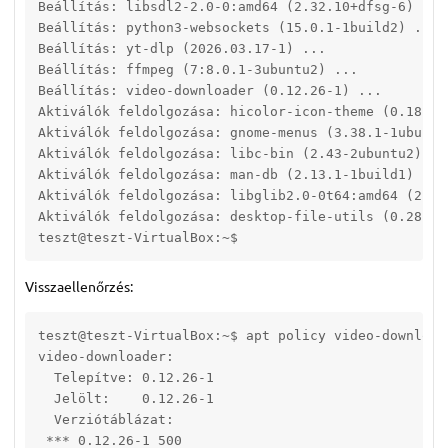
Beállítás: libsdl2-2.0-0:amd64 (2.32.10+dfsg-6) ...

Beállítás: python3-websockets (15.0.1-1build2) ...

Beállítás: yt-dlp (2026.03.17-1) ...

Beállítás: ffmpeg (7:8.0.1-3ubuntu2) ...

Beállítás: video-downloader (0.12.26-1) ...

Aktiválók feldolgozása: hicolor-icon-theme (0.18-2bu
Aktiválók feldolgozása: gnome-menus (3.38.1-1ubuntu1
Aktiválók feldolgozása: libc-bin (2.43-2ubuntu2) ...
Aktiválók feldolgozása: man-db (2.13.1-1build1) ...

Aktiválók feldolgozása: libglib2.0-0t64:amd64 (2.88.
Aktiválók feldolgozása: desktop-file-utils (0.28-1bu
teszt@teszt-VirtualBox:~$ 
Visszaellenőrzés:
teszt@teszt-VirtualBox:~$ apt policy video-downloade
video-downloader:

  Telepítve: 0.12.26-1

  Jelölt:    0.12.26-1

  Verziótáblázat:

 *** 0.12.26-1 500
