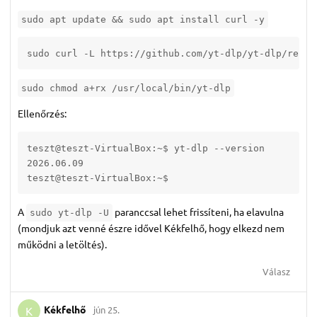
sudo apt update && sudo apt install curl -y
sudo curl -L https://github.com/yt-dlp/yt-dlp/relea
sudo chmod a+rx /usr/local/bin/yt-dlp
Ellenőrzés:
teszt@teszt-VirtualBox:~$ yt-dlp --version

2026.06.09

teszt@teszt-VirtualBox:~$ 
A
paranccsal lehet frissíteni, ha elavulna
sudo yt-dlp -U
(mondjuk azt venné észre idővel Kékfelhő, hogy elkezd nem
működni a letöltés).
Válasz
Kékfelhő
jún 25.
K