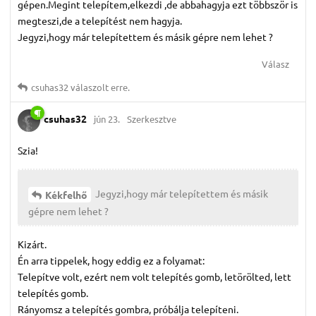
gépen.Megint telepítem,elkezdi ,de abbahagyja ezt többször is
megteszi,de a telepítést nem hagyja.
Jegyzi,hogy már telepítettem és másik gépre nem lehet ?
Válasz
csuhas32
válaszolt erre.
csuhas32
jún 23.
Szerkesztve
Szia!
Jegyzi,hogy már telepítettem és másik
Kékfelhő
gépre nem lehet ?
Kizárt.
Én arra tippelek, hogy eddig ez a folyamat:
Telepítve volt, ezért nem volt telepítés gomb, letörölted, lett
telepítés gomb.
Rányomsz a telepítés gombra, próbálja telepíteni.