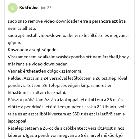
Kékfelhő
jún 23.
K
sudo snap remove video-downloader erre a parancsra azt írta
nem található.
sudo apt install video-downloader erre letöltötte és megvan a
gépen.
Köszönöm a segítségedet.
Visszamentem az alkalmazásközpontba ott nem érzékeli,hogy
már fent a a video downloader.
Vannak érthetetlen dolgok számomra.
Például Asztalin a 24 verzióval letöltöttem a 26 ost.Képiróval
pendrivra tettem.26 Telepítés végén kiirja ismeretlen
hiba.Nem is tudtam használni.
Párszor próbáltam.Aztán a laptoppal letöltöttem a 26 ot és
elötte a pendrivét letöröltem,mindent csak a 24 Ubuntu volt
rajta és az asztaliból kivettem az SSD-t és azt is letöröltem a
laptoppal.
Rátelepítettem a 26-ot de a csökkentett verziót.Most nincs
képirom. Igaz a pendrivon megvan a 26 és mivel müködik jó