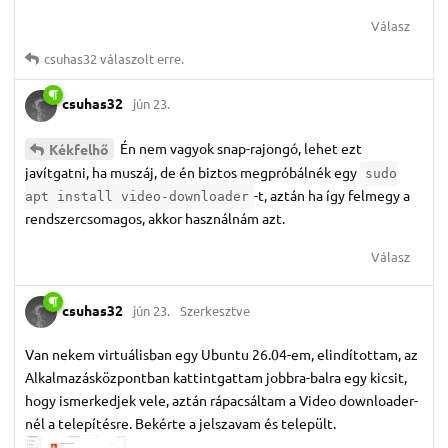
Válasz
csuhas32
válaszolt erre.
csuhas32
jún 23.
Én nem vagyok snap-rajongó, lehet ezt
Kékfelhő
javítgatni, ha muszáj, de én biztos megpróbálnék egy
sudo
-t, aztán ha így felmegy a
apt install video-downloader
rendszercsomagos, akkor használnám azt.
Válasz
csuhas32
jún 23.
Szerkesztve
Van nekem virtuálisban egy Ubuntu 26.04-em, elindítottam, az
Alkalmazásközpontban kattintgattam jobbra-balra egy kicsit,
hogy ismerkedjek vele, aztán rápacsáltam a Video downloader-
nél a telepítésre. Bekérte a jelszavam és települt.