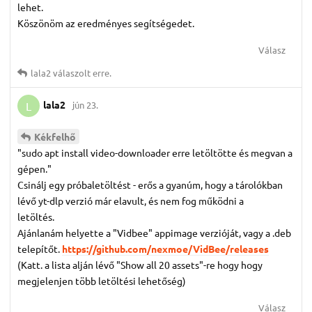
lehet.
Köszönöm az eredményes segítségedet.
Válasz
lala2
válaszolt erre.
lala2
jún 23.
L
Kékfelhő
"sudo apt install video-downloader erre letöltötte és megvan a
gépen."
Csinálj egy próbaletöltést - erős a gyanúm, hogy a tárolókban
lévő yt-dlp verzió már elavult, és nem fog működni a
letöltés.
Ajánlanám helyette a "Vidbee" appimage verzióját, vagy a .deb
telepítőt.
https://github.com/nexmoe/VidBee/releases
(Katt. a lista alján lévő "Show all 20 assets"-re hogy hogy
megjelenjen több letöltési lehetőség)
Válasz