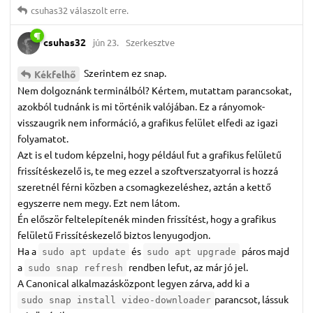
csuhas32
válaszolt erre.
csuhas32
jún 23.
Szerkesztve
Szerintem ez snap.
Kékfelhő
Nem dolgoznánk terminálból? Kértem, mutattam parancsokat,
azokból tudnánk is mi történik valójában. Ez a rányomok-
visszaugrik nem információ, a grafikus felület elfedi az igazi
folyamatot.
Azt is el tudom képzelni, hogy például fut a grafikus felületű
frissítéskezelő is, te meg ezzel a szoftverszatyorral is hozzá
szeretnél férni közben a csomagkezeléshez, aztán a kettő
egyszerre nem megy. Ezt nem látom.
Én először feltelepítenék minden frissítést, hogy a grafikus
felületű Frissítéskezelő biztos lenyugodjon.
Ha a
és
páros majd
sudo apt update
sudo apt upgrade
a
rendben lefut, az már jó jel.
sudo snap refresh
A Canonical alkalmazásközpont legyen zárva, add ki a
parancsot, lássuk
sudo snap install video-downloader