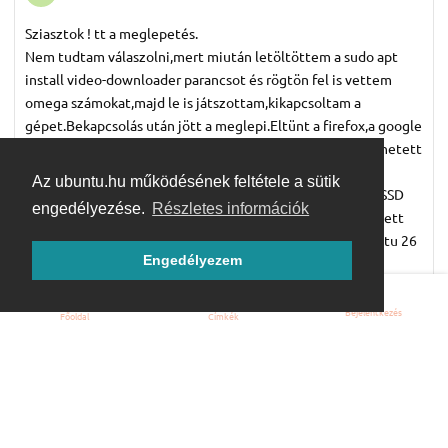
Sziasztok ! tt a meglepetés.
Nem tudtam válaszolni,mert miután letöltöttem a sudo apt
install video-downloader parancsot és rögtön fel is vettem
omega számokat,majd le is játszottam,kikapcsoltam a
gépet.Bekapcsolás után jött a meglepi.Eltünt a firefox,a google
kereső és az omega számok ott voltak a gépen,de nem lehetett
lejátszani.Tönkrement minden.
Az ubuntu.hu működésének feltétele a sütik
A vésztartalék laptopal amin az Ubuntu 26 van,az asztali SSD
engedélyezése.
Részletes információk
kivettem letöröltem,a telepítő pendrivet is.Ez kb 7 órát vett
igénybe.Azóta sem tudom az asztalira telepíteni az Ubuntu 26
Engedélyezem
ot.Lefényképeztem mir írt ki.
Válasz
Bejelentkezés
Főoldal
Címkék
Kékfelhő
jún 25.
K
A fényképet nem tudom ide tölteni,mert azt írja a méret túl
nagy.