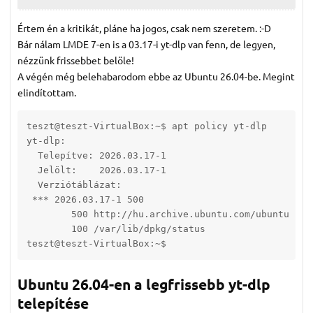
Értem én a kritikát, pláne ha jogos, csak nem szeretem. :-D
Bár nálam LMDE 7-en is a 03.17-i yt-dlp van fenn, de legyen,
nézzünk frissebbet belöle!
A végén még belehabarodom ebbe az Ubuntu 26.04-be. Megint
elindítottam.
teszt@teszt-VirtualBox:~$ apt policy yt-dlp

yt-dlp:

  Telepítve: 2026.03.17-1

  Jelölt:    2026.03.17-1

  Verziótáblázat:

 *** 2026.03.17-1 500

        500 http://hu.archive.ubuntu.com/ubuntu res
        100 /var/lib/dpkg/status

teszt@teszt-VirtualBox:~$ 
Ubuntu 26.04-en a legfrissebb yt-dlp
telepítése