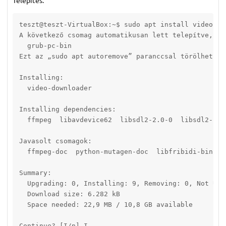
teszt@teszt-VirtualBox:~$ sudo apt install video-dow
A következő csomag automatikusan lett telepítve, és 
  grub-pc-bin

Ezt az „sudo apt autoremove” paranccsal törölheti.

Installing:

  video-downloader

Installing dependencies:

  ffmpeg  libavdevice62  libsdl2-2.0-0  libsdl2-cla
Javasolt csomagok:

  ffmpeg-doc  python-mutagen-doc  libfribidi-bin  |
Summary:

  Upgrading: 0, Installing: 9, Removing: 0, Not Upgr
  Download size: 6.282 kB

  Space needed: 22,9 MB / 10,8 GB available

Continue? [I/n] I
