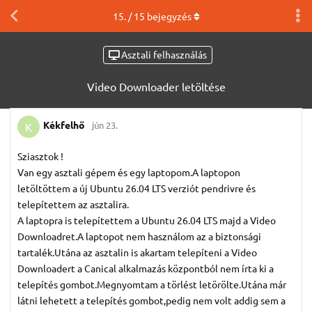
15
. /
15
bejegyzés
Asztali felhasználás
Video Downloader letöltése
Kékfelhő
jún 23.
K
Sziasztok !
Van egy asztali gépem és egy laptopom.A laptopon
letöltöttem a új Ubuntu 26.04 LTS verziót pendrivre és
telepítettem az asztalira.
A laptopra is telepítettem a Ubuntu 26.04 LTS majd a Video
Downloadret.A laptopot nem használom az a biztonsági
tartalék.Utána az asztalin is akartam telepíteni a Video
Downloadert a Canical alkalmazás központból nem írta ki a
telepítés gombot.Megnyomtam a törlést letörölte.Utána már
látni lehetett a telepítés gombot,pedig nem volt addig sem a