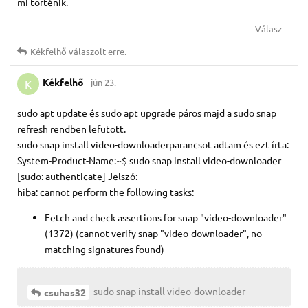
mi történik.
Válasz
Kékfelhő
válaszolt erre.
Kékfelhő
jún 23.
K
sudo apt update és sudo apt upgrade páros majd a sudo snap
refresh rendben lefutott.
sudo snap install video-downloaderparancsot adtam és ezt írta:
System-Product-Name:~$ sudo snap install video-downloader
[sudo: authenticate] Jelszó:
hiba: cannot perform the following tasks:
Fetch and check assertions for snap "video-downloader"
(1372) (cannot verify snap "video-downloader", no
matching signatures found)
sudo snap install video-downloader
csuhas32