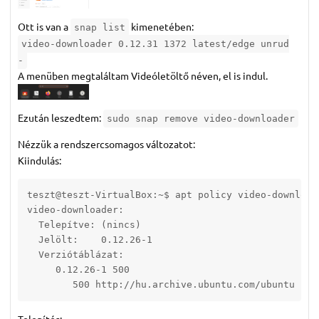
Ott is van a
kimenetében:
snap list
video-downloader 0.12.31 1372 latest/edge unrud
-
A menüben megtaláltam Videóletöltő néven, el is indul.
Ezután leszedtem:
sudo snap remove video-downloader
Nézzük a rendszercsomagos változatot:
Kiindulás:
teszt@teszt-VirtualBox:~$ apt policy video-downloade
video-downloader:

  Telepítve: (nincs)

  Jelölt:    0.12.26-1

  Verziótáblázat:

     0.12.26-1 500

        500 http://hu.archive.ubuntu.com/ubuntu res
Telepítés: