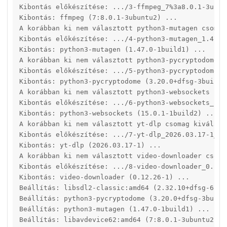
Kibontás előkészítése: .../3-ffmpeg_7%3a8.0.1-3ubunt
Kibontás: ffmpeg (7:8.0.1-3ubuntu2) ...

A korábban ki nem választott python3-mutagen csomag 
Kibontás előkészítése: .../4-python3-mutagen_1.47.0-
Kibontás: python3-mutagen (1.47.0-1build1) ...

A korábban ki nem választott python3-pycryptodome cs
Kibontás előkészítése: .../5-python3-pycryptodome_3
Kibontás: python3-pycryptodome (3.20.0+dfsg-3build1)
A korábban ki nem választott python3-websockets csom
Kibontás előkészítése: .../6-python3-websockets_15.
Kibontás: python3-websockets (15.0.1-1build2) ...

A korábban ki nem választott yt-dlp csomag kiválaszt
Kibontás előkészítése: .../7-yt-dlp_2026.03.17-1_all
Kibontás: yt-dlp (2026.03.17-1) ...

A korábban ki nem választott video-downloader csomag
Kibontás előkészítése: .../8-video-downloader_0.12.2
Kibontás: video-downloader (0.12.26-1) ...

Beállítás: libsdl2-classic:amd64 (2.32.10+dfsg-6) ..
Beállítás: python3-pycryptodome (3.20.0+dfsg-3build1
Beállítás: python3-mutagen (1.47.0-1build1) ...

Beállítás: libavdevice62:amd64 (7:8.0.1-3ubuntu2) ..