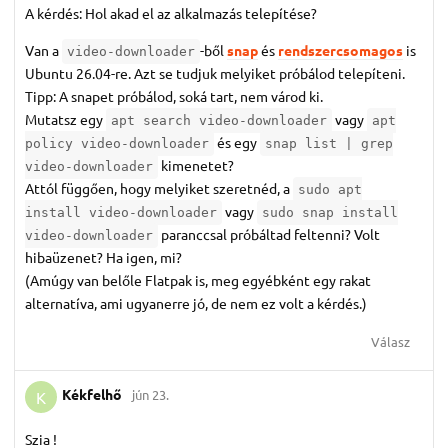
A kérdés: Hol akad el az alkalmazás telepítése?
Van a
-ből
snap
és
rendszercsomagos
is
video-downloader
Ubuntu 26.04-re. Azt se tudjuk melyiket próbálod telepíteni.
Tipp: A snapet próbálod, soká tart, nem várod ki.
Mutatsz egy
vagy
apt search video-downloader
apt
és egy
policy video-downloader
snap list | grep
kimenetet?
video-downloader
Attól függően, hogy melyiket szeretnéd, a
sudo apt
vagy
install video-downloader
sudo snap install
paranccsal próbáltad feltenni? Volt
video-downloader
hibaüzenet? Ha igen, mi?
(Amúgy van belőle Flatpak is, meg egyébként egy rakat
alternatíva, ami ugyanerre jó, de nem ez volt a kérdés.)
Válasz
Kékfelhő
jún 23.
K
Szia !