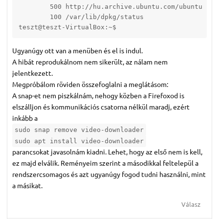
        500 http://hu.archive.ubuntu.com/ubuntu res
        100 /var/lib/dpkg/status

teszt@teszt-VirtualBox:~$ 
Ugyanúgy ott van a menüben és el is indul.
A hibát reprodukálnom nem sikerült, az nálam nem
jelentkezett.
Megpróbálom röviden összefoglalni a meglátásom:
A snap-et nem piszkálnám, nehogy közben a Firefoxod is
elszálljon és kommunikációs csatorna nélkül maradj, ezért
inkább a
sudo snap remove video-downloader
sudo apt install video-downloader
parancsokat javasolnám kiadni. Lehet, hogy az első nem is kell,
ez majd elválik. Reményeim szerint a másodikkal feltelepül a
rendszercsomagos és azt ugyanúgy fogod tudni használni, mint
a másikat.
Válasz