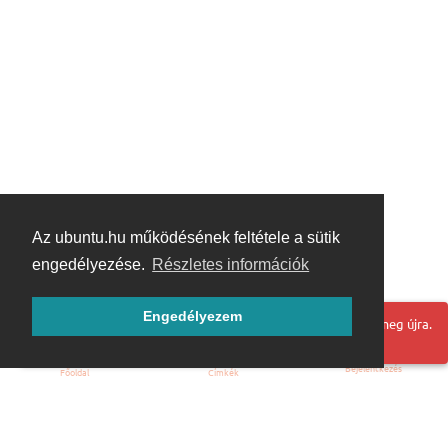
Az ubuntu.hu működésének feltétele a sütik
engedélyezése.
Részletes információk
Engedélyezem
Hoppá! Valami hiba történt. Frissítse az oldalt és próbálja meg újra.
Bejelentkezés
Főoldal
Címkék