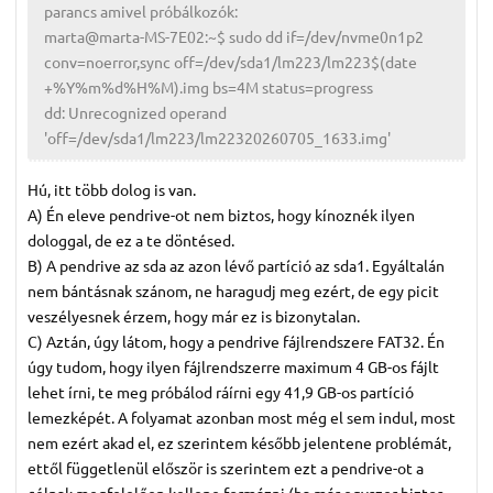
parancs amivel próbálkozók:
marta@marta-MS-7E02:~$ sudo dd if=/dev/nvme0n1p2
conv=noerror,sync off=/dev/sda1/lm223/lm223$(date
+%Y%m%d%H%M).img bs=4M status=progress
dd: Unrecognized operand
'off=/dev/sda1/lm223/lm22320260705_1633.img'
Hú, itt több dolog is van.
A) Én eleve pendrive-ot nem biztos, hogy kínoznék ilyen
dologgal, de ez a te döntésed.
B) A pendrive az sda az azon lévő partíció az sda1. Egyáltalán
nem bántásnak szánom, ne haragudj meg ezért, de egy picit
veszélyesnek érzem, hogy már ez is bizonytalan.
C) Aztán, úgy látom, hogy a pendrive fájlrendszere FAT32. Én
úgy tudom, hogy ilyen fájlrendszerre maximum 4 GB-os fájlt
lehet írni, te meg próbálod ráírni egy 41,9 GB-os partíció
lemezképét. A folyamat azonban most még el sem indul, most
nem ezért akad el, ez szerintem később jelentene problémát,
ettől függetlenül először is szerintem ezt a pendrive-ot a
célnak megfelelően kellene formázni (ha már egyszer biztos,