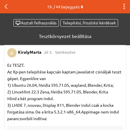
19
. /
44
bejegyzés
Asztali felhasználás
Telepítési, frissítési kérdések
Tesztkörnyezet beállítása
KiralyMarta
júl 5.
Szerkesztve
K
Ez TESZT.
Az Xp-pen telepítése kapcsán kaptam javaslatot csináljak teszt
gépet. Egyenlőre van
1) Ubuntu 26.04, Nvidia 595.71.05, wayland, Blender, Krita;
2) LinuxMint 22.3 Zena, Nvidia 595.71.05, Blender, Krita
Mind a két program indul.
3) LMDE 7, nouvau, Display X11, Blender indul csak a kocka
forgatása sima. De a krita-5.3.2.1-x86_64.Appimage nem indul
parancssorból indítva: