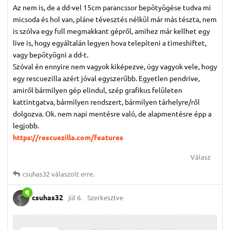
Az nem is, de a dd-vel 15cm parancssor bepötyögése tudva mi
micsoda és hol van, pláne tévesztés nélkül már más tészta, nem
is szólva egy full megmakkant gépről, amihez már kellhet egy
live is, hogy egyáltalán legyen hova telepíteni a timeshiftet,
vagy bepötyögni a dd-t.
Szóval én ennyire nem vagyok kiképezve, úgy vagyok vele, hogy
egy rescuezilla azért jóval egyszerűbb. Egyetlen pendrive,
amiről bármilyen gép elindul, szép grafikus felületen
kattintgatva, bármilyen rendszert, bármilyen tárhelyre/ről
dolgozva. Ok. nem napi mentésre való, de alapmentésre épp a
legjobb.
https://rescuezilla.com/features
Válasz
csuhas32
válaszolt erre.
csuhas32
júl 6.
Szerkesztve