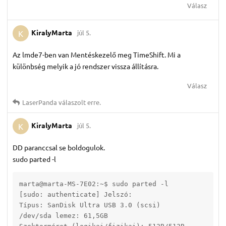
Válasz
KiralyMarta
júl 5.
K
Az lmde7-ben van Mentéskezelő meg TimeShift. Mi a
különbség melyik a jó rendszer vissza állításra.
Válasz
LaserPanda
válaszolt erre.
KiralyMarta
júl 5.
K
DD paranccsal se boldogulok.
sudo parted -l
marta@marta-MS-7E02:~$ sudo parted -l

[sudo: authenticate] Jelszó:      

Típus: SanDisk Ultra USB 3.0 (scsi)

/dev/sda lemez: 61,5GB
