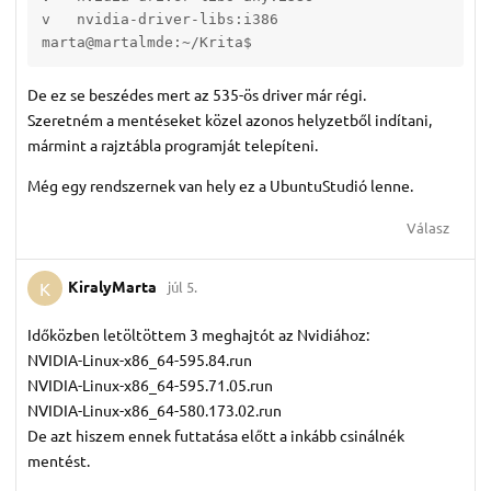
v   nvidia-driver-libs:i386                        
marta@martalmde:~/Krita$ 
De ez se beszédes mert az 535-ös driver már régi.
Szeretném a mentéseket közel azonos helyzetből indítani,
mármint a rajztábla programját telepíteni.
Még egy rendszernek van hely ez a UbuntuStudió lenne.
Válasz
KiralyMarta
júl 5.
K
Időközben letöltöttem 3 meghajtót az Nvidiához:
NVIDIA-Linux-x86_64-595.84.run
NVIDIA-Linux-x86_64-595.71.05.run
NVIDIA-Linux-x86_64-580.173.02.run
De azt hiszem ennek futtatása előtt a inkább csinálnék
mentést.