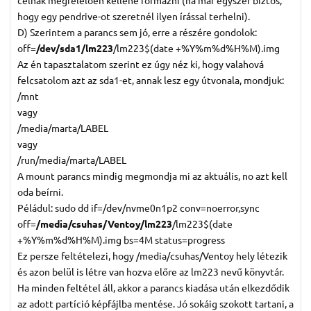
hogy egy pendrive-ot szeretnél ilyen írással terhelni).
D) Szerintem a parancs sem jó, erre a részére gondolok:
off=
/dev/sda1/lm223
/lm223$(date +%Y%m%d%H%M).img
Az én tapasztalatom szerint ez úgy néz ki, hogy valahová
felcsatolom azt az sda1-et, annak lesz egy útvonala, mondjuk:
/mnt
vagy
/media/marta/LABEL
vagy
/run/media/marta/LABEL
A mount parancs mindig megmondja mi az aktuális, no azt kell
oda beírni.
Péládul: sudo dd if=/dev/nvme0n1p2 conv=noerror,sync
off=
/media/csuhas/Ventoy/lm223
/lm223$(date
+%Y%m%d%H%M).img bs=4M status=progress
Ez persze feltételezi, hogy /media/csuhas/Ventoy hely létezik
és azon belül is létre van hozva előre az lm223 nevű könyvtár.
Ha minden feltétel áll, akkor a parancs kiadása után elkezdődik
az adott partíció képfájlba mentése. Jó sokáig szokott tartani, a