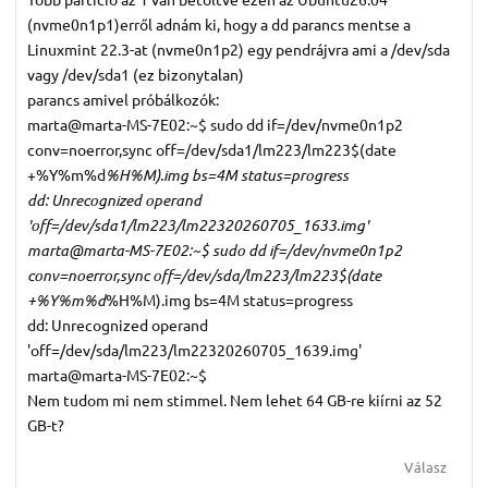
(nvme0n1p1)erről adnám ki, hogy a dd parancs mentse a
Linuxmint 22.3-at (nvme0n1p2) egy pendrájvra ami a /dev/sda
vagy /dev/sda1 (ez bizonytalan)
parancs amivel próbálkozók:
marta@marta-MS-7E02:~$ sudo dd if=/dev/nvme0n1p2
conv=noerror,sync off=/dev/sda1/lm223/lm223$(date
+%Y%m%d
%H%M).img bs=4M status=progress
dd: Unrecognized operand
'off=/dev/sda1/lm223/lm22320260705_1633.img'
marta@marta-MS-7E02:~$ sudo dd if=/dev/nvme0n1p2
conv=noerror,sync off=/dev/sda/lm223/lm223$(date
+%Y%m%d
%H%M).img bs=4M status=progress
dd: Unrecognized operand
'off=/dev/sda/lm223/lm22320260705_1639.img'
marta@marta-MS-7E02:~$
Nem tudom mi nem stimmel. Nem lehet 64 GB-re kiírni az 52
GB-t?
Válasz