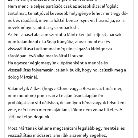
Nem menti a teljes partíciót csak az adatok által elfoglalt
tartalmat, tehát jóval kevesebb helyigénye lehet mint egy dd-
nek és ráadásul, mivel a háttérben az rsync-et használja, ez is
növekményes, mint a systemback.sh.
Az én tapasztalataim szerint a Minteken jól teljesít, hacsak
nem kalandozol el a Snap irányába, annak mentése és
visszaállítása tudtommal még nincs igazán kidolgozva
tárolóban lévő alkalmazás által Linuxon.
Ha egyszer végigmegyünk lépésenként a mentés és
visszaállítás folyamatán, talán kibukik, hogy hol csúszik meg a
dolog Mártánál.
Valamelyik Zilla-t (hogy a Clone vagy a Rescue, azt már meg
nem mondom) pontosan a te ajánlásod alapján én
próbálgattam virtuálisban, de amilyen béna vagyok felsültem
vele, ezért nem merem ajánlani, tőlem nem volna hiteles. A
-vel elboldogulok.
dd
Most Mártának kellene megtanítani legalább egy mentési és
visszaállítási módszert, ami illik a személyiségéhez,