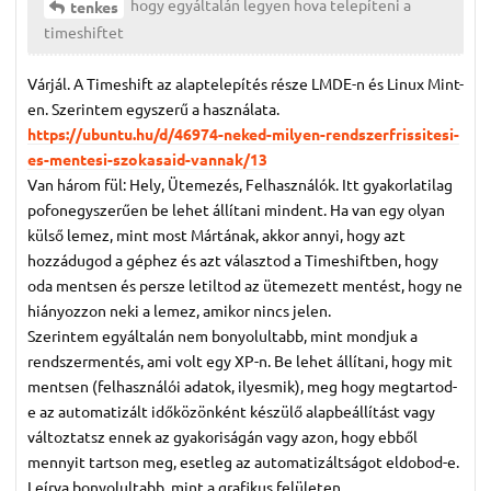
hogy egyáltalán legyen hova telepíteni a
tenkes
timeshiftet
Várjál. A Timeshift az alaptelepítés része LMDE-n és Linux Mint-
en. Szerintem egyszerű a használata.
https://ubuntu.hu/d/46974-neked-milyen-rendszerfrissitesi-
es-mentesi-szokasaid-vannak/13
Van három fül: Hely, Ütemezés, Felhasználók. Itt gyakorlatilag
pofonegyszerűen be lehet állítani mindent. Ha van egy olyan
külső lemez, mint most Mártának, akkor annyi, hogy azt
hozzádugod a géphez és azt választod a Timeshiftben, hogy
oda mentsen és persze letiltod az ütemezett mentést, hogy ne
hiányozzon neki a lemez, amikor nincs jelen.
Szerintem egyáltalán nem bonyolultabb, mint mondjuk a
rendszermentés, ami volt egy XP-n. Be lehet állítani, hogy mit
mentsen (felhasználói adatok, ilyesmik), meg hogy megtartod-
e az automatizált időközönként készülő alapbeállítást vagy
változtatsz ennek az gyakoriságán vagy azon, hogy ebből
mennyit tartson meg, esetleg az automatizáltságot eldobod-e.
Leírva bonyolultabb, mint a grafikus felületen.