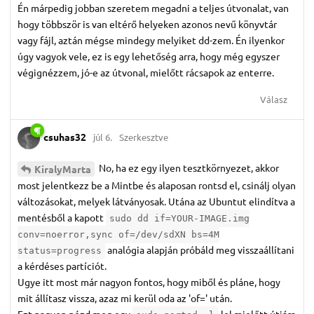
Én márpedig jobban szeretem megadni a teljes útvonalat, van
hogy többször is van eltérő helyeken azonos nevű könyvtár
vagy fájl, aztán mégse mindegy melyiket dd-zem. Én ilyenkor
úgy vagyok vele, ez is egy lehetőség arra, hogy még egyszer
végignézzem, jó-e az útvonal, mielőtt rácsapok az enterre.
Válasz
csuhas32
júl 6.
Szerkesztve
No, ha ez egy ilyen tesztkörnyezet, akkor
KiralyMarta
most jelentkezz be a Mintbe és alaposan rontsd el, csinálj olyan
változásokat, melyek látványosak. Utána az Ubuntut elindítva a
mentésből a kapott
sudo dd if=YOUR-IMAGE.img
conv=noerror,sync of=/dev/sdXN bs=4M
analógia alapján próbáld meg visszaállítani
status=progress
a kérdéses partíciót.
Ugye itt most már nagyon fontos, hogy miből és pláne, hogy
mit állítasz vissza, azaz mi kerül oda az 'of=' után.
Ezt nagyon nézd meg egy
-lel mielőtt útjára