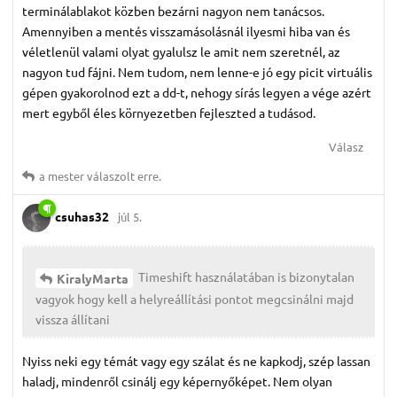
terminálablakot közben bezárni nagyon nem tanácsos.
Amennyiben a mentés visszamásolásnál ilyesmi hiba van és
véletlenül valami olyat gyalulsz le amit nem szeretnél, az
nagyon tud fájni. Nem tudom, nem lenne-e jó egy picit virtuális
gépen gyakorolnod ezt a dd-t, nehogy sírás legyen a vége azért
mert egyből éles környezetben fejleszted a tudásod.
Válasz
a mester
válaszolt erre.
csuhas32
júl 5.
Timeshift használatában is bizonytalan
KiralyMarta
vagyok hogy kell a helyreállítási pontot megcsinálni majd
vissza állítani
Nyiss neki egy témát vagy egy szálat és ne kapkodj, szép lassan
haladj, mindenről csinálj egy képernyőképet. Nem olyan