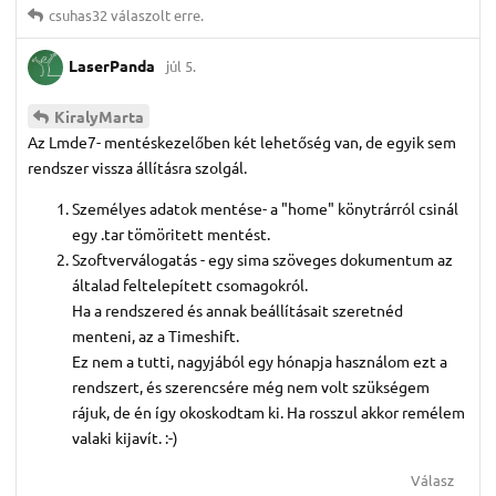
csuhas32
válaszolt erre.
LaserPanda
júl 5.
KiralyMarta
Az Lmde7- mentéskezelőben két lehetőség van, de egyik sem
rendszer vissza állításra szolgál.
Személyes adatok mentése- a "home" könytrárról csinál
egy .tar tömöritett mentést.
Szoftverválogatás - egy sima szöveges dokumentum az
általad feltelepített csomagokról.
Ha a rendszered és annak beállításait szeretnéd
menteni, az a Timeshift.
Ez nem a tutti, nagyjából egy hónapja használom ezt a
rendszert, és szerencsére még nem volt szükségem
rájuk, de én így okoskodtam ki. Ha rosszul akkor remélem
valaki kijavít. :-)
Válasz