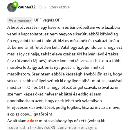
csuhas32
júl 6.
Szerkesztve
UFF vagyis OFF
a mester
A betűtévesztés nagy haverom és bár próbáltam vele lazábbra
venni a kapcsolatot, ez nem nagyon sikerült, ebből kifolyólag
én egy adott kapott mintát biztos másolnék és csak azt írnám
át benne, amit feltétlen kell. Valahogy azt gondoltam, hogy ezt
más is így csinálja, tehát eleve csak az XN helyén lévő értékre
és a (útvonal+fájlnév) részre koncentráltam, azt hittem a többi
másolva lett, így azt én is nyugodtan, figyelem nélkül
másolhatom. Szerintem ebből a készséghiányból jön az is, hogy
sokkal kisebb eséllyel szúrok ki egy ilyen hibát mint te, ráadásul
most az IF, OF és OFF amúgy létező angol szavak, szóval az én
szemem képes őket helyesnek látni és eddig el sem
gondolkodtam azon, hogy ezek lehetnek valamilyen
kifejezésnek a rövidítései, pedig logikus, hisz az mv az a move,
a cp az copy... Így történt.
Az általam
adott
minta valahogy így nézett (volna) ki:
sudo dd if=/dev/sdXN conv=noerror,sync