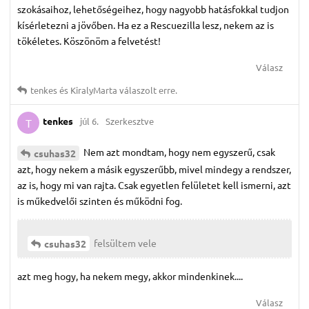
szokásaihoz, lehetőségeihez, hogy nagyobb hatásfokkal tudjon
kísérletezni a jövőben. Ha ez a Rescuezilla lesz, nekem az is
tökéletes. Köszönöm a felvetést!
Válasz
tenkes
és
KiralyMarta
válaszolt erre.
tenkes
júl 6.
Szerkesztve
T
Nem azt mondtam, hogy nem egyszerű, csak
csuhas32
azt, hogy nekem a másik egyszerűbb, mivel mindegy a rendszer,
az is, hogy mi van rajta. Csak egyetlen felületet kell ismerni, azt
is műkedvelői szinten és működni fog.
felsültem vele
csuhas32
azt meg hogy, ha nekem megy, akkor mindenkinek....
Válasz