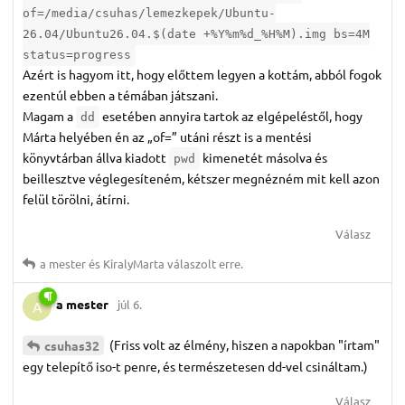
of=/media/csuhas/lemezkepek/Ubuntu-
26.04/Ubuntu26.04.$(date +%Y%m%d_%H%M).img bs=4M
status=progress
Azért is hagyom itt, hogy előttem legyen a kottám, abból fogok
ezentúl ebben a témában játszani.
Magam a
esetében annyira tartok az elgépeléstől, hogy
dd
Márta helyében én az „of=” utáni részt is a mentési
könyvtárban állva kiadott
kimenetét másolva és
pwd
beillesztve véglegesíteném, kétszer megnézném mit kell azon
felül törölni, átírni.
Válasz
a mester
és
KiralyMarta
válaszolt erre.
a mester
júl 6.
A
(Friss volt az élmény, hiszen a napokban "írtam"
csuhas32
egy telepítő iso-t penre, és természetesen dd-vel csináltam.)
Válasz