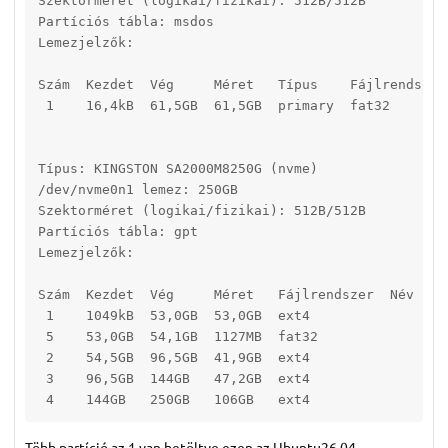
Szektorméret (logikai/fizikai): 512B/512B

Partíciós tábla: msdos

Lemezjelzők: 

Szám  Kezdet  Vég     Méret   Típus    Fájlrendszer 
 1    16,4kB  61,5GB  61,5GB  primary  fat32        
Típus: KINGSTON SA2000M8250G (nvme)

/dev/nvme0n1 lemez: 250GB

Szektorméret (logikai/fizikai): 512B/512B

Partíciós tábla: gpt

Lemezjelzők: 

Szám  Kezdet  Vég     Méret   Fájlrendszer  Név  Jel
 1    1049kB  53,0GB  53,0GB  ext4

 5    53,0GB  54,1GB  1127MB  fat32              boo
 2    54,5GB  96,5GB  41,9GB  ext4

 3    96,5GB  144GB   47,2GB  ext4

 4    144GB   250GB   106GB   ext4
Több partíció az 1 van betöltve ezen az Ubuntu26.04