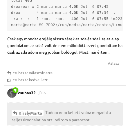
total 40G

drwxrwxr-x 2 marta marta 4.0K Jul  6 07:45 .

drwx------ 4 marta marta 4.0K Jul  6 07:34 ..

-rw-r--r-- 1 root  root   40G Jul  6 07:55 lm2232026
marta@marta-MS-7E02:/run/media/marta/mentes/LinuxMi
Csak egy mondat erejéig vissza térek az sda és sda1-re az alap
gondolatom az sda1 volt de nem működött ezért gondoltam ha
csak az sda adom meg jobban boldogul. Most már értem.
Válasz
csuhas32
válaszolt erre.
csuhas32
kedveli ezt.
csuhas32
júl 6.
Tudom nem kellett volna megadni a
KiralyMarta
teljes útvonalat ha ott indítom a parancsot