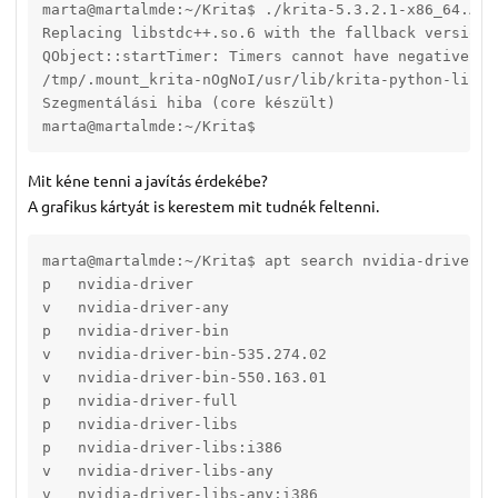
marta@martalmde:~/Krita$ ./krita-5.3.2.1-x86_64.AppI
Replacing libstdc++.so.6 with the fallback version:
QObject::startTimer: Timers cannot have negative int
/tmp/.mount_krita-nOgNoI/usr/lib/krita-python-libs/
Szegmentálási hiba (core készült)

marta@martalmde:~/Krita$ 
Mit kéne tenni a javítás érdekébe?
A grafikus kártyát is kerestem mit tudnék feltenni.
marta@martalmde:~/Krita$ apt search nvidia-driver

p   nvidia-driver                                  
v   nvidia-driver-any                              
p   nvidia-driver-bin                              
v   nvidia-driver-bin-535.274.02                   
v   nvidia-driver-bin-550.163.01                   
p   nvidia-driver-full                             
p   nvidia-driver-libs                             
p   nvidia-driver-libs:i386                        
v   nvidia-driver-libs-any                         
v   nvidia-driver-libs-any:i386                    