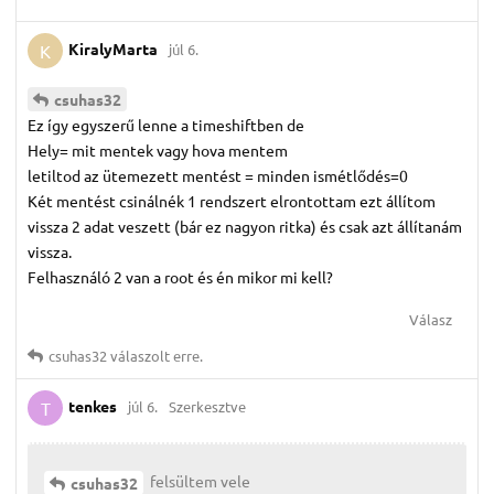
KiralyMarta
júl 6.
K
csuhas32
Ez így egyszerű lenne a timeshiftben de
Hely= mit mentek vagy hova mentem
letiltod az ütemezett mentést = minden ismétlődés=0
Két mentést csinálnék 1 rendszert elrontottam ezt állítom
vissza 2 adat veszett (bár ez nagyon ritka) és csak azt állítanám
vissza.
Felhasználó 2 van a root és én mikor mi kell?
Válasz
csuhas32
válaszolt erre.
tenkes
júl 6.
Szerkesztve
T
felsültem vele
csuhas32