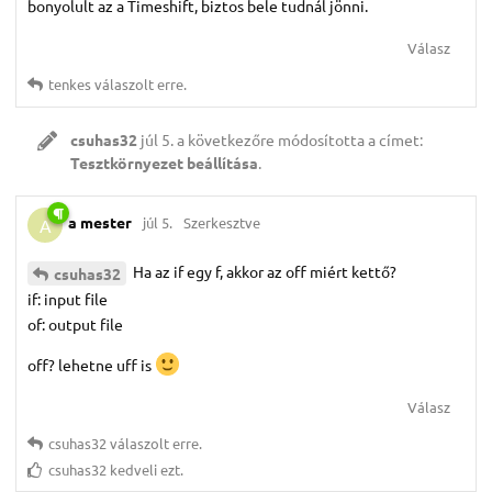
bonyolult az a Timeshift, biztos bele tudnál jönni.
Válasz
tenkes
válaszolt erre.
csuhas32
júl 5.
a következőre módosította a címet:
Tesztkörnyezet beállítása
.
a mester
júl 5.
Szerkesztve
A
Ha az if egy f, akkor az off miért kettő?
csuhas32
if: input file
of: output file
off? lehetne uff is
Válasz
csuhas32
válaszolt erre.
csuhas32
kedveli ezt.