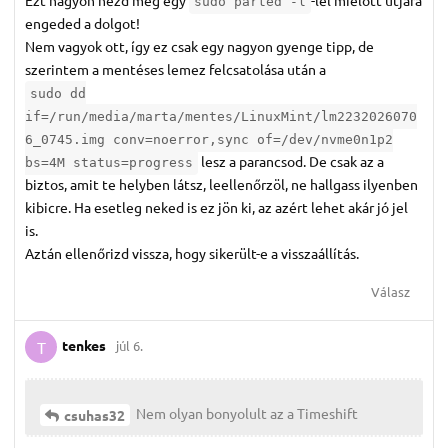
sudo parted -l
engeded a dolgot!
Nem vagyok ott, így ez csak egy nagyon gyenge tipp, de
szerintem a mentéses lemez felcsatolása után a
sudo dd
if=/run/media/marta/mentes/LinuxMint/lm2232026070
6_0745.img conv=noerror,sync of=/dev/nvme0n1p2
lesz a parancsod. De csak az a
bs=4M status=progress
biztos, amit te helyben látsz, leellenőrzöl, ne hallgass ilyenben
kibicre. Ha esetleg neked is ez jön ki, az azért lehet akár jó jel
is.
Aztán ellenőrizd vissza, hogy sikerült-e a visszaállítás.
Válasz
tenkes
júl 6.
T
Nem olyan bonyolult az a Timeshift
csuhas32