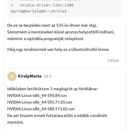
v   nvidia-driver-libs:i386                        
marta@martalmde:~/Krita$ 
De ez se beszédes mert az 535-ös driver már régi.
Szeretném a mentéseket közel azonos helyzetből indítani,
mármint a rajztábla programját telepíteni.
Még egy rendszernek van hely ez a UbuntuStudió lenne.
Válasz
KiralyMarta
júl 5.
K
Időközben letöltöttem 3 meghajtót az Nvidiához:
NVIDIA-Linux-x86_64-595.84.run
NVIDIA-Linux-x86_64-595.71.05.run
NVIDIA-Linux-x86_64-580.173.02.run
De azt hiszem ennek futtatása előtt a inkább csinálnék
mentést.