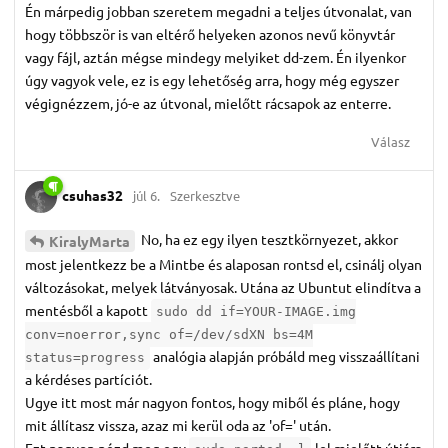
Én márpedig jobban szeretem megadni a teljes útvonalat, van
hogy többször is van eltérő helyeken azonos nevű könyvtár
vagy fájl, aztán mégse mindegy melyiket dd-zem. Én ilyenkor
úgy vagyok vele, ez is egy lehetőség arra, hogy még egyszer
végignézzem, jó-e az útvonal, mielőtt rácsapok az enterre.
Válasz
csuhas32
júl 6.
Szerkesztve
No, ha ez egy ilyen tesztkörnyezet, akkor
KiralyMarta
most jelentkezz be a Mintbe és alaposan rontsd el, csinálj olyan
változásokat, melyek látványosak. Utána az Ubuntut elindítva a
mentésből a kapott
sudo dd if=YOUR-IMAGE.img
conv=noerror,sync of=/dev/sdXN bs=4M
analógia alapján próbáld meg visszaállítani
status=progress
a kérdéses partíciót.
Ugye itt most már nagyon fontos, hogy miből és pláne, hogy
mit állítasz vissza, azaz mi kerül oda az 'of=' után.
Ezt nagyon nézd meg egy
-lel mielőtt útjára