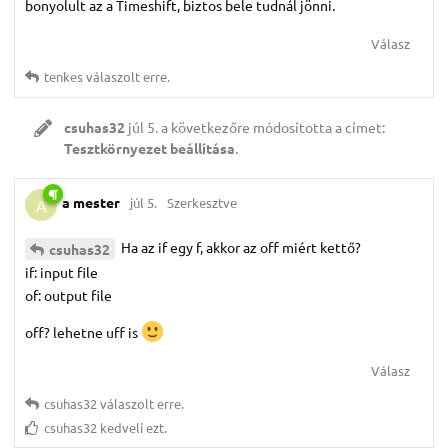
bonyolult az a Timeshift, biztos bele tudnál jönni.
Válasz
tenkes
válaszolt erre.
csuhas32
júl 5.
a következőre módosította a címet:
Tesztkörnyezet beállítása
.
a mester
júl 5.
Szerkesztve
A
Ha az if egy f, akkor az off miért kettő?
csuhas32
if: input file
of: output file
off? lehetne uff is
Válasz
csuhas32
válaszolt erre.
csuhas32
kedveli ezt.