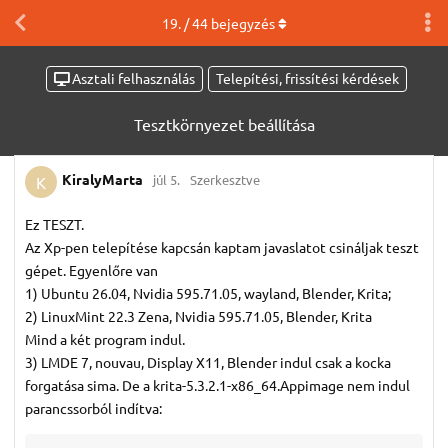
19
. /
44
bejegyzés
Asztali felhasználás
Telepítési, frissítési kérdések
Tesztkörnyezet beállítása
KiralyMarta
júl 5.
Szerkesztve
K
Ez TESZT.
Az Xp-pen telepítése kapcsán kaptam javaslatot csináljak teszt
gépet. Egyenlőre van
1) Ubuntu 26.04, Nvidia 595.71.05, wayland, Blender, Krita;
2) LinuxMint 22.3 Zena, Nvidia 595.71.05, Blender, Krita
Mind a két program indul.
3) LMDE 7, nouvau, Display X11, Blender indul csak a kocka
forgatása sima. De a krita-5.3.2.1-x86_64.Appimage nem indul
parancssorból indítva: