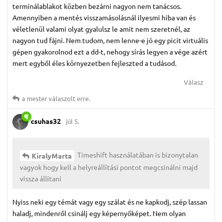
terminálablakot közben bezárni nagyon nem tanácsos.
Amennyiben a mentés visszamásolásnál ilyesmi hiba van és
véletlenül valami olyat gyalulsz le amit nem szeretnél, az
nagyon tud fájni. Nem tudom, nem lenne-e jó egy picit virtuális
gépen gyakorolnod ezt a dd-t, nehogy sírás legyen a vége azért
mert egyből éles környezetben fejleszted a tudásod.
Válasz
a mester
válaszolt erre.
csuhas32
júl 5.
Timeshift használatában is bizonytalan
KiralyMarta
vagyok hogy kell a helyreállítási pontot megcsinálni majd
vissza állítani
Nyiss neki egy témát vagy egy szálat és ne kapkodj, szép lassan
haladj, mindenről csinálj egy képernyőképet. Nem olyan