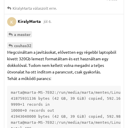
KiralyMarta
válaszolt erre.
KiralyMarta
júl 6.
K
a mester
csuhas32
Megcsináltam a javításokat, elővetten egy régebbi laptopból
kivett 320Gb lemezt formatáltam és ezt használtam egy
dokkolóval. Tudom nem kellett volna megadni a teljes
útvonalat ha ott indítom a parancsot, csak gyakorlás.
Tehát a működő parancs:
marta@marta-MS-7E02:/run/media/marta/mentes/LinuxMi
41875931136 bytes (42 GB, 39 GiB) copied, 592.162 s,
9999+1 records in

10000+0 records out

41943040000 bytes (42 GB, 39 GiB) copied, 592.984 s,
marta@marta-MS-7E02:/run/media/marta/mentes/LinuxMin