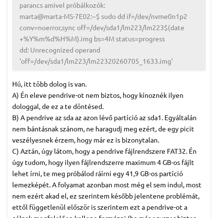
parancs amivel próbálkozók:
marta@marta-MS-7E02:~$ sudo dd if=/dev/nvme0n1p2
conv=noerror,sync off=/dev/sda1/lm223/lm223$(date
+%Y%m%d%H%M).img bs=4M status=progress
dd: Unrecognized operand
'off=/dev/sda1/lm223/lm22320260705_1633.img'
Hú, itt több dolog is van.
A) Én eleve pendrive-ot nem biztos, hogy kínoznék ilyen
dologgal, de ez a te döntésed.
B) A pendrive az sda az azon lévő partíció az sda1. Egyáltalán
nem bántásnak szánom, ne haragudj meg ezért, de egy picit
veszélyesnek érzem, hogy már ez is bizonytalan.
C) Aztán, úgy látom, hogy a pendrive fájlrendszere FAT32. Én
úgy tudom, hogy ilyen fájlrendszerre maximum 4 GB-os fájlt
lehet írni, te meg próbálod ráírni egy 41,9 GB-os partíció
lemezképét. A folyamat azonban most még el sem indul, most
nem ezért akad el, ez szerintem később jelentene problémát,
ettől függetlenül először is szerintem ezt a pendrive-ot a
célnak megfelelően kellene formázni (ha már egyszer biztos,