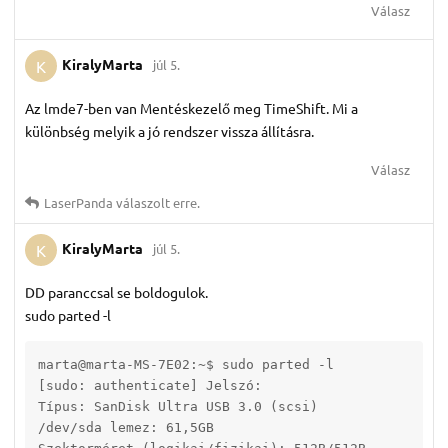
Válasz
KiralyMarta
júl 5.
K
Az lmde7-ben van Mentéskezelő meg TimeShift. Mi a
különbség melyik a jó rendszer vissza állításra.
Válasz
LaserPanda
válaszolt erre.
KiralyMarta
júl 5.
K
DD paranccsal se boldogulok.
sudo parted -l
marta@marta-MS-7E02:~$ sudo parted -l

[sudo: authenticate] Jelszó:      

Típus: SanDisk Ultra USB 3.0 (scsi)

/dev/sda lemez: 61,5GB
