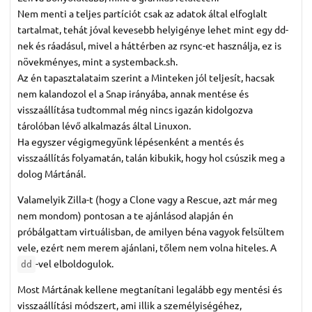
Nem menti a teljes partíciót csak az adatok által elfoglalt
tartalmat, tehát jóval kevesebb helyigénye lehet mint egy dd-
nek és ráadásul, mivel a háttérben az rsync-et használja, ez is
növekményes, mint a systemback.sh.
Az én tapasztalataim szerint a Minteken jól teljesít, hacsak
nem kalandozol el a Snap irányába, annak mentése és
visszaállítása tudtommal még nincs igazán kidolgozva
tárolóban lévő alkalmazás által Linuxon.
Ha egyszer végigmegyünk lépésenként a mentés és
visszaállítás folyamatán, talán kibukik, hogy hol csúszik meg a
dolog Mártánál.
Valamelyik Zilla-t (hogy a Clone vagy a Rescue, azt már meg
nem mondom) pontosan a te ajánlásod alapján én
próbálgattam virtuálisban, de amilyen béna vagyok felsültem
vele, ezért nem merem ajánlani, tőlem nem volna hiteles. A
-vel elboldogulok.
dd
Most Mártának kellene megtanítani legalább egy mentési és
visszaállítási módszert, ami illik a személyiségéhez,