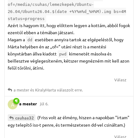
of=/media/csuhas/lemezkepek/Ubuntu-
26.04/Ubuntu26.04.$(date +%Y%m%d_%H%M).img bs=4M
status=progress
Azért is hagyom itt, hogy előttem legyen a kottám, abból fogok
ezentúl ebben a témában játszani.
Magam a
esetében annyira tartok az elgépeléstől, hogy
dd
Márta helyében én az „of=” utáni részt is a mentési
könyvtárban állva kiadott
kimenetét másolva és
pwd
beillesztve véglegesíteném, kétszer megnézném mit kell azon
felül törölni, átírni.
Válasz
a mester
és
KiralyMarta
válaszolt erre.
a mester
júl 6.
A
(Friss volt az élmény, hiszen a napokban "írtam"
csuhas32
egy telepítő iso-t penre, és természetesen dd-vel csináltam.)
Válasz