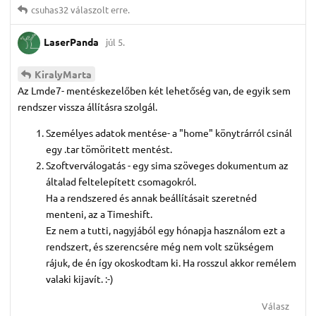
csuhas32
válaszolt erre.
LaserPanda
júl 5.
KiralyMarta
Az Lmde7- mentéskezelőben két lehetőség van, de egyik sem
rendszer vissza állításra szolgál.
Személyes adatok mentése- a "home" könytrárról csinál
egy .tar tömöritett mentést.
Szoftverválogatás - egy sima szöveges dokumentum az
általad feltelepített csomagokról.
Ha a rendszered és annak beállításait szeretnéd
menteni, az a Timeshift.
Ez nem a tutti, nagyjából egy hónapja használom ezt a
rendszert, és szerencsére még nem volt szükségem
rájuk, de én így okoskodtam ki. Ha rosszul akkor remélem
valaki kijavít. :-)
Válasz