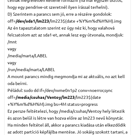
hogy egy pendrive-ot szeretnél ilyen írással terhelni).
D) Szerintem a parancs sem jó, erre a részére gondolok:
off=
/dev/sda1/lm223
/lm223$(date +%Y%m%d%H%M).img
Az én tapasztalatom szerint ez úgy néz ki, hogy valahová
felcsatolom azt az sda1-et, annak lesz egy útvonala, mondjuk:
/mnt
vagy
/media/marta/LABEL
vagy
/run/media/marta/LABEL
A mount parancs mindig megmondja mi az aktuális, no azt kell
oda beírni.
Péládul: sudo dd if=/dev/nvme0n1p2 conv=noerror,sync
off=
/media/csuhas/Ventoy/lm223
/lm223$(date
+%Y%m%d%H%M).img bs=4M status=progress
Ez persze feltételezi, hogy /media/csuhas/Ventoy hely létezik
és azon belül is létre van hozva előre az lm223 nevű könyvtár.
Ha minden feltétel áll, akkor a parancs kiadása után elkezdődik
az adott partíció képfájlba mentése. Jó sokáig szokott tartani, a