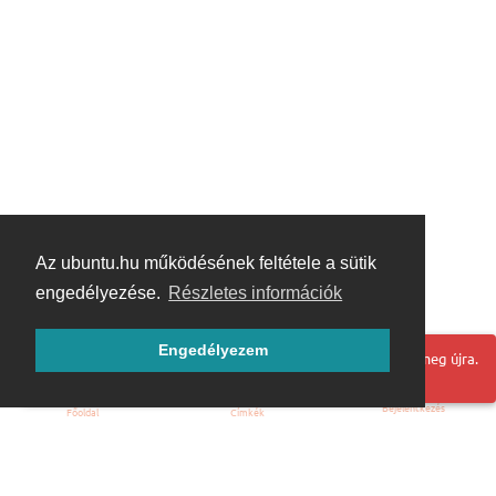
Az ubuntu.hu működésének feltétele a sütik
engedélyezése.
Részletes információk
Engedélyezem
Hoppá! Valami hiba történt. Frissítse az oldalt és próbálja meg újra.
Bejelentkezés
Főoldal
Címkék