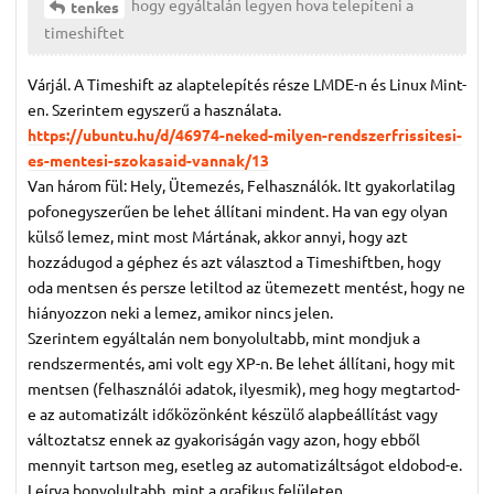
hogy egyáltalán legyen hova telepíteni a
tenkes
timeshiftet
Várjál. A Timeshift az alaptelepítés része LMDE-n és Linux Mint-
en. Szerintem egyszerű a használata.
https://ubuntu.hu/d/46974-neked-milyen-rendszerfrissitesi-
es-mentesi-szokasaid-vannak/13
Van három fül: Hely, Ütemezés, Felhasználók. Itt gyakorlatilag
pofonegyszerűen be lehet állítani mindent. Ha van egy olyan
külső lemez, mint most Mártának, akkor annyi, hogy azt
hozzádugod a géphez és azt választod a Timeshiftben, hogy
oda mentsen és persze letiltod az ütemezett mentést, hogy ne
hiányozzon neki a lemez, amikor nincs jelen.
Szerintem egyáltalán nem bonyolultabb, mint mondjuk a
rendszermentés, ami volt egy XP-n. Be lehet állítani, hogy mit
mentsen (felhasználói adatok, ilyesmik), meg hogy megtartod-
e az automatizált időközönként készülő alapbeállítást vagy
változtatsz ennek az gyakoriságán vagy azon, hogy ebből
mennyit tartson meg, esetleg az automatizáltságot eldobod-e.
Leírva bonyolultabb, mint a grafikus felületen.