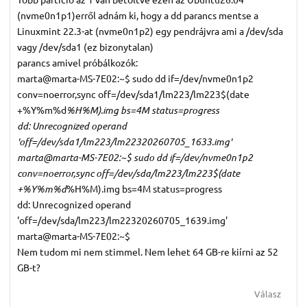
(nvme0n1p1)erről adnám ki, hogy a dd parancs mentse a
Linuxmint 22.3-at (nvme0n1p2) egy pendrájvra ami a /dev/sda
vagy /dev/sda1 (ez bizonytalan)
parancs amivel próbálkozók:
marta@marta-MS-7E02:~$ sudo dd if=/dev/nvme0n1p2
conv=noerror,sync off=/dev/sda1/lm223/lm223$(date
+%Y%m%d
%H%M).img bs=4M status=progress
dd: Unrecognized operand
'off=/dev/sda1/lm223/lm22320260705_1633.img'
marta@marta-MS-7E02:~$ sudo dd if=/dev/nvme0n1p2
conv=noerror,sync off=/dev/sda/lm223/lm223$(date
+%Y%m%d
%H%M).img bs=4M status=progress
dd: Unrecognized operand
'off=/dev/sda/lm223/lm22320260705_1639.img'
marta@marta-MS-7E02:~$
Nem tudom mi nem stimmel. Nem lehet 64 GB-re kiírni az 52
GB-t?
Válasz