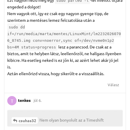
sudo parted -l
engeded a dolgot!
Nem vagyok ott, így ez csak egy nagyon gyenge tipp, de
szerintem a mentéses lemez felcsatolása után a
sudo dd
if=/run/media/marta/mentes/LinuxMint/lm2232026070
6_0745.img conv=noerror,sync of=/dev/nvme0n1p2
lesz a parancsod. De csak az a
bs=4M status=progress
biztos, amit te helyben látsz, leellenőrzöl, ne hallgass ilyenben
kibicre. Ha esetleg neked is ez jön ki, az azért lehet akár jó jel
is.
Aztán ellenőrizd vissza, hogy sikerült-e a visszaállítás.
Válasz
tenkes
júl 6.
T
Nem olyan bonyolult az a Timeshift
csuhas32