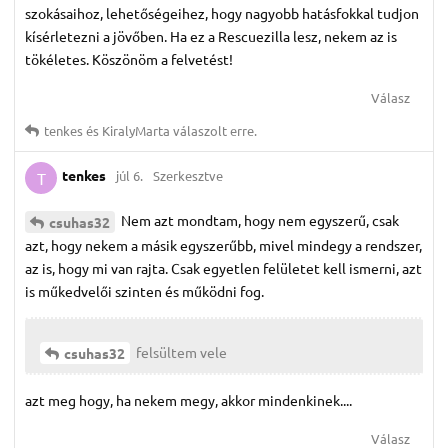
szokásaihoz, lehetőségeihez, hogy nagyobb hatásfokkal tudjon
kísérletezni a jövőben. Ha ez a Rescuezilla lesz, nekem az is
tökéletes. Köszönöm a felvetést!
Válasz
tenkes
és
KiralyMarta
válaszolt erre.
tenkes
júl 6.
Szerkesztve
T
Nem azt mondtam, hogy nem egyszerű, csak
csuhas32
azt, hogy nekem a másik egyszerűbb, mivel mindegy a rendszer,
az is, hogy mi van rajta. Csak egyetlen felületet kell ismerni, azt
is műkedvelői szinten és működni fog.
felsültem vele
csuhas32
azt meg hogy, ha nekem megy, akkor mindenkinek....
Válasz