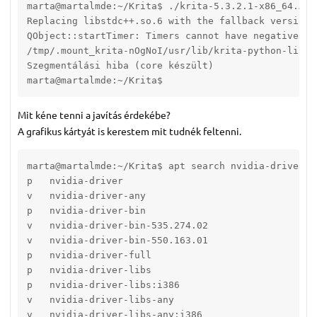
marta@martalmde:~/Krita$ ./krita-5.3.2.1-x86_64.AppI
Replacing libstdc++.so.6 with the fallback version:
QObject::startTimer: Timers cannot have negative int
/tmp/.mount_krita-nOgNoI/usr/lib/krita-python-libs/
Szegmentálási hiba (core készült)

marta@martalmde:~/Krita$ 
Mit kéne tenni a javítás érdekébe?
A grafikus kártyát is kerestem mit tudnék feltenni.
marta@martalmde:~/Krita$ apt search nvidia-driver

p   nvidia-driver                                  
v   nvidia-driver-any                              
p   nvidia-driver-bin                              
v   nvidia-driver-bin-535.274.02                   
v   nvidia-driver-bin-550.163.01                   
p   nvidia-driver-full                             
p   nvidia-driver-libs                             
p   nvidia-driver-libs:i386                        
v   nvidia-driver-libs-any                         
v   nvidia-driver-libs-any:i386                    