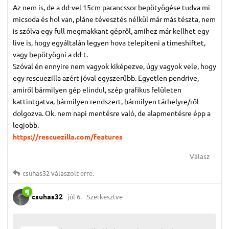
Az nem is, de a dd-vel 15cm parancssor bepötyögése tudva mi
micsoda és hol van, pláne tévesztés nélkül már más tészta, nem
is szólva egy full megmakkant gépről, amihez már kellhet egy
live is, hogy egyáltalán legyen hova telepíteni a timeshiftet,
vagy bepötyögni a dd-t.
Szóval én ennyire nem vagyok kiképezve, úgy vagyok vele, hogy
egy rescuezilla azért jóval egyszerűbb. Egyetlen pendrive,
amiről bármilyen gép elindul, szép grafikus felületen
kattintgatva, bármilyen rendszert, bármilyen tárhelyre/ről
dolgozva. Ok. nem napi mentésre való, de alapmentésre épp a
legjobb.
https://rescuezilla.com/features
Válasz
csuhas32
válaszolt erre.
csuhas32
júl 6.
Szerkesztve