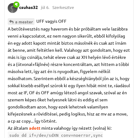
csuhas32
júl 6.
Szerkesztve
UFF vagyis OFF
a mester
A betűtévesztés nagy haverom és bár próbáltam vele lazábbra
venni a kapcsolatot, ez nem nagyon sikerült, ebből kifolyólag
én egy adott kapott mintát biztos másolnék és csak azt írnám
át benne, amit feltétlen kell. Valahogy azt gondoltam, hogy ezt
más is így csinálja, tehát eleve csak az XN helyén lévő értékre
és a (útvonal+fájlnév) részre koncentráltam, azt hittem a többi
másolva lett, így azt én is nyugodtan, figyelem nélkül
másolhatom. Szerintem ebből a készséghiányból jön az is, hogy
sokkal kisebb eséllyel szúrok ki egy ilyen hibát mint te, ráadásul
most az IF, OF és OFF amúgy létező angol szavak, szóval az én
szemem képes őket helyesnek látni és eddig el sem
gondolkodtam azon, hogy ezek lehetnek valamilyen
kifejezésnek a rövidítései, pedig logikus, hisz az mv az a move,
a cp az copy... Így történt.
Az általam
adott
minta valahogy így nézett (volna) ki:
sudo dd if=/dev/sdXN conv=noerror,sync