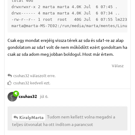
total 40G

drwxrwxr-x 2 marta marta 4.0K Jul  6 07:45 .

drwx------ 4 marta marta 4.0K Jul  6 07:34 ..

-rw-r--r-- 1 root  root   40G Jul  6 07:55 lm2232026
marta@marta-MS-7E02:/run/media/marta/mentes/LinuxMi
Csak egy mondat erejéig vissza térek az sda és sda1-re az alap
gondolatom az sda1 volt de nem működött ezért gondoltam ha
csak az sda adom meg jobban boldogul. Most már értem.
Válasz
csuhas32
válaszolt erre.
csuhas32
kedveli ezt.
csuhas32
júl 6.
Tudom nem kellett volna megadni a
KiralyMarta
teljes útvonalat ha ott indítom a parancsot