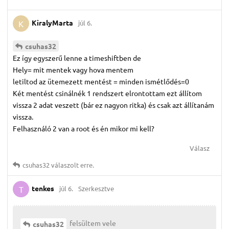
KiralyMarta
júl 6.
K
csuhas32
Ez így egyszerű lenne a timeshiftben de
Hely= mit mentek vagy hova mentem
letiltod az ütemezett mentést = minden ismétlődés=0
Két mentést csinálnék 1 rendszert elrontottam ezt állítom
vissza 2 adat veszett (bár ez nagyon ritka) és csak azt állítanám
vissza.
Felhasználó 2 van a root és én mikor mi kell?
Válasz
csuhas32
válaszolt erre.
tenkes
júl 6.
Szerkesztve
T
felsültem vele
csuhas32