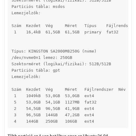
Szektorméret (logikai/fizikai): 512B/512B

Partíciós tábla: msdos

Lemezjelzők: 

Szám  Kezdet  Vég     Méret   Típus    Fájlrendszer 
 1    16,4kB  61,5GB  61,5GB  primary  fat32        
Típus: KINGSTON SA2000M8250G (nvme)

/dev/nvme0n1 lemez: 250GB

Szektorméret (logikai/fizikai): 512B/512B

Partíciós tábla: gpt

Lemezjelzők: 

Szám  Kezdet  Vég     Méret   Fájlrendszer  Név  Jel
 1    1049kB  53,0GB  53,0GB  ext4

 5    53,0GB  54,1GB  1127MB  fat32              boo
 2    54,5GB  96,5GB  41,9GB  ext4

 3    96,5GB  144GB   47,2GB  ext4

 4    144GB   250GB   106GB   ext4
Több partíció az 1 van betöltve ezen az Ubuntu26.04