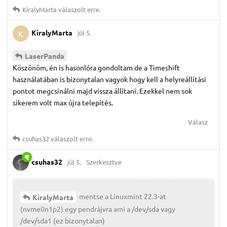
KiralyMarta
válaszolt erre.
KiralyMarta
júl 5.
K
LaserPanda
Köszönöm, én is hasonlóra gondoltam de a Timeshift
használatában is bizonytalan vagyok hogy kell a helyreállítási
pontot megcsinálni majd vissza állítani. Ezekkel nem sok
sikerem volt max újra telepítés.
Válasz
csuhas32
válaszolt erre.
csuhas32
júl 5.
Szerkesztve
mentse a Linuxmint 22.3-at
KiralyMarta
(nvme0n1p2) egy pendrájvra ami a /dev/sda vagy
/dev/sda1 (ez bizonytalan)