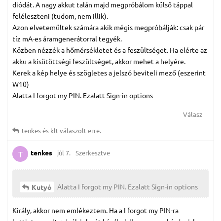
diódát. A nagy akkut talán majd megpróbálom külső táppal
feléleszteni (tudom, nem illik).
Azon elvetemültek számára akik mégis megpróbálják: csak pár
tíz mA-es áramgenerátorral tegyék.
Közben nézzék a hőmérsékletet és a feszültséget. Ha elérte az
akku a kisütöttségi feszültséget, akkor mehet a helyére.
Kerek a kép helye és szögletes a jelszó beviteli mező (eszerint
W10)
Alatta I forgot my PIN. Ezalatt Sign-in options
Válasz
tenkes
és
klt
válaszolt erre.
tenkes
júl 7.
Szerkesztve
T
Alatta I forgot my PIN. Ezalatt Sign-in options
Kutyó
Király, akkor nem emlékeztem. Ha a I forgot my PIN-ra