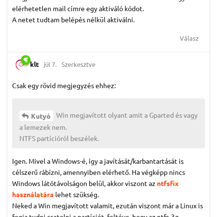
elérhetetlen mail címre egy aktiváló kódot.
A netet tudtam belépés nélkül aktiválni.
Válasz
klt
júl 7.
Szerkesztve
Csak egy rövid megjegyzés ehhez:
Win megjavított olyant amit a Gparted és vagy
Kutyó
a lemezek nem.
NTFS partícióról beszélek.
Igen. Mivel a Windows-é, így a javítását/karbantartását is
célszerű rábízni, amennyiben elérhető. Ha végképp nincs
Windows látótávolságon belül, akkor viszont az
ntfsfix
használatára
lehet szükség.
Neked a Win megjavított valamit, ezután viszont már a Linux is
fogja tudni csatolni a partíciót, feltéve, hogy az ntfs-3g