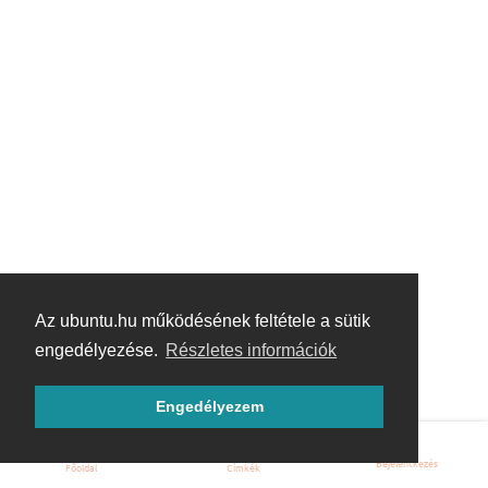
Az ubuntu.hu működésének feltétele a sütik
engedélyezése.
Részletes információk
Engedélyezem
Bejelentkezés
Főoldal
Címkék