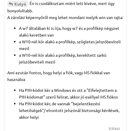
Én is csodálkoztam miért lett kivéve, mert úgy
Kutyó
bonyolultabb.
A zárolási képernyőről meg lehet mondani melyik win van rajta:
A w7 általában ki is írja, hogy w7 és a profilkép négyzet
alakú keretben van
a W10-nél kör alakú a profilkép, szögletes jelszóbeviteli
mező
a W10-nél kör alakú a profilkép, kerekített sarkú
jelszóbeviteli mező
Ami ezután fontos, hogy helyi a fiók, vagy MS fiókkal van
használva
Ha PIN-kódot kér a Windows és ott a "Elfelejtettem a
PIN-kódomat” szerű felirat, akkor jó eséllyel MS fiókos
Ha PIN-kódot kér, de vannak "bejelentkezési
lehetőségek"/ elrontott jelszónál biztonsági kérdések,
akkor helyi
Válasz