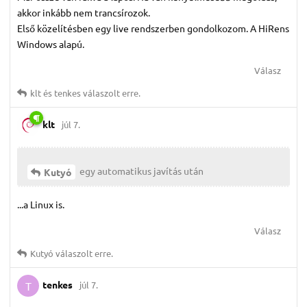
akkor inkább nem trancsírozok.
Első közelítésben egy live rendszerben gondolkozom. A HiRens
Windows alapú.
Válasz
klt
és
tenkes
válaszolt erre.
klt
júl 7.
egy automatikus javítás után
Kutyó
...a Linux is.
Válasz
Kutyó
válaszolt erre.
tenkes
júl 7.
T