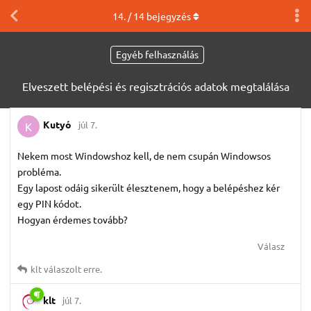
14
. /
14
bejegyzés
Egyéb felhasználás
Elveszett belépési és regisztrációs adatok megtalálása
Kutyó
júl 7.
K
Nekem most Windowshoz kell, de nem csupán Windowsos
probléma.
Egy lapost odáig sikerült élesztenem, hogy a belépéshez kér
egy PIN kódot.
Hogyan érdemes tovább?
Válasz
klt
válaszolt erre.
klt
júl 7.