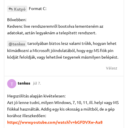
Format C:
Kutyó
Bővebben:
Kedvenc live rendszeremről bootolva lementeném az
adatokat, aztán legyaknám a telepített rendszert.
tarsolyában biztos lesz valami trükk, hogyan lehet
@tenkes
kiimádkozni a Microsoft jóindulatából, hogy egy MS fiók pin
kódját feloldják, vagy lehetővé tegyenek másmilyen belépést.
Válasz
tenkes
júl 7.
T
Megszólítás alapján kivételesen:
Azt jó lenne tudni, milyen Windows, 7, 10, 11, ill. helyi vagy MS
fiókkal használták. Addig egy kis okosság a múltból, de a gép
korához illeszkedően:
https://www.youtube.com/watch?v=bGFDVXw-Aa8