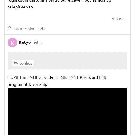
telepítve van.
Válasz
Kutyó
kedveli ezt.
Kutyó
júl 7.
K
tenkes
HU-SE Emil A Hirens cd-n található NT Password Edit
programot favorizálja.