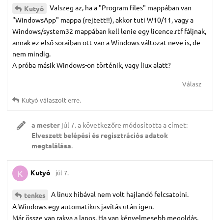
Valszeg az, ha a "Program files" mappában van
Kutyó
"WindowsApp" mappa (rejtett!!), akkor tuti W10/11, vagy a
Windows/system32 mappában kell lenie egy licence.rtf fáljnak,
annak ez első soraiban ott van a Windows változat neve is, de
nem mindig.
A próba másik Windows-on történik, vagy liux alatt?
Válasz
Kutyó
válaszolt erre.
a mester
júl 7.
a következőre módosította a címet:
Elveszett belépési és regisztrációs adatok
megtalálása
.
Kutyó
júl 7.
K
A linux hibával nem volt hajlandó felcsatolni.
tenkes
A Windows egy automatikus javítás után igen.
Már össze van rakva a lapos. Ha van kényelmesebb megoldás,