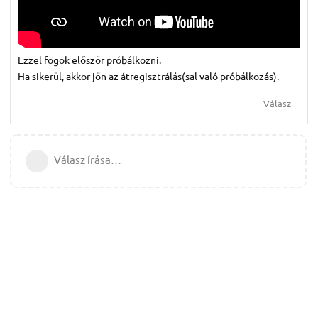
Ezzel fogok először próbálkozni.
Ha sikerül, akkor jön az átregisztrálás(sal való próbálkozás).
Válasz
Válasz írása…