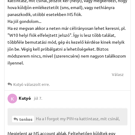
kattintasz, mit csinál, jelszót kér (helyi), vagy megkérdezi, hogy
hova küldjön emlékeztetőt (sms, email), vagy nethiányra
panaszkodik, utóbbi esetekben MS fiók.
Ha jól gondolom...
Ha ez megvan akkor a neten már célirányosan lehet keresni, pl.
"W10 helyi fiók elfelejtett jelszó". Így is lesz több találat,
többféle bemutatási mód, gép és kezelő kérdése kinek melyik
jön be. Végig kell próbálgatni a lehetőségeket. Biztos
módszerem nincs, mivel (szerencsére) nem nagyon találkozom
ilyennel.
Válasz
Kutyó
válaszolt erre.
Kutyó
júl 7.
K
Ha a I forgot my PIN-ra kattintasz, mit csinál,
tenkes
Megjelent az MS account ablak. Feltehetően küldtek egy