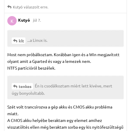
Kutyó
válaszolt erre.
Kutyó
júl 7.
K
...a Linux is.
klt
Most nem próbálkoztam. Korábban igen és a Win megjavított
olyant amit a Gparted és vagy a lemezek nem.
NTFS partícióról beszélek.
Én is csodálkoztam miért lett kivéve, mert
tenkes
úgy bonyolultabb.
Szét volt trancsírozva a gép akku és CMOS akku probléma
miatt.
A CMOS akku helyébe beraktam egy elemet amihez
visszatöltés ellen még beraktam sorba egy kis nyitófeszültségű