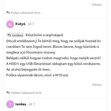
Válasz
Kutyó
válaszolt erre.
Kutyó
júl 7.
K
Köszönöm a segítséged.
tenkes
(Ha jól emlékszem,) Te kértél meg, hogy ne szóljak hozzád és
cserében Te sem fogod tenni. Bízom benne, hogy köztünk is
meglesz a jó fórumtársi viszony.
Belépés nélkül hogyan tudom megtudni, hogy melyik verzió?
A HDD-t egy USB illesztéssel rádugtam egy külső rendszerre.
Az utolsó bejegyzés öt éves.
Pofára olyannnak látom, mint a W10-est.
Válasz
tenkes
válaszolt erre.
tenkes
júl 7.
T