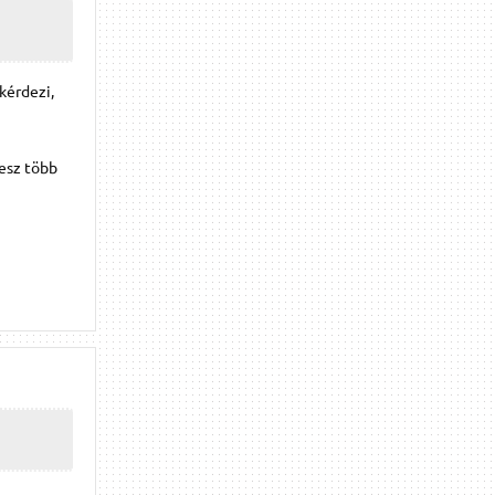
gkérdezi,
lesz több