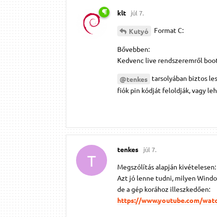
klt
júl 7.
Format C:
Kutyó
Bővebben:
Kedvenc live rendszeremről boot
tarsolyában biztos le
@tenkes
fiók pin kódját feloldják, vagy 
tenkes
júl 7.
T
Megszólítás alapján kivételesen:
Azt jó lenne tudni, milyen Windows
de a gép korához illeszkedően:
https://www.youtube.com/wa