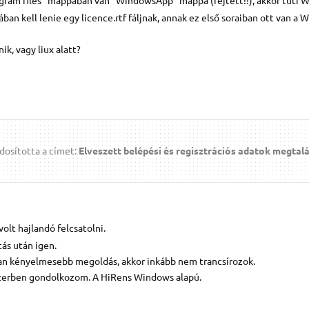
 kell lenie egy licence.rtf fáljnak, annak ez első soraiban ott van a
k, vagy liux alatt?
osította a címet:
Elveszett belépési és regisztrációs adatok megtal
olt hajlandó felcsatolni.
ás után igen.
 van kényelmesebb megoldás, akkor inkább nem trancsírozok.
szerben gondolkozom. A HiRens Windows alapú.