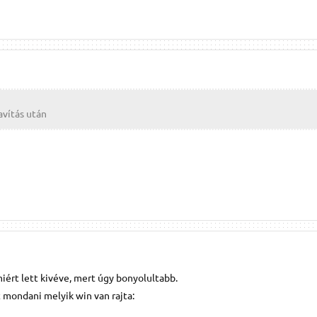
avítás után
iért lett kivéve, mert úgy bonyolultabb.
 mondani melyik win van rajta: