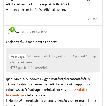
elérhetetlen mail címre egy aktiváló kódot.
A netet tudtam belépés nélkül aktiválni.
Válasz
klt
júl 7.
Szerkesztve
Csak egy rövid megjegyzés ehhez:
Win megjavított olyant amit a Gparted és vagy
Kutyó
a lemezek nem.
NTFS partícióról beszélek.
Igen. Mivel a Windows-é, így a javítását/karbantartását is
célszerű rábízni, amennyiben elérhető. Ha végképp nincs
Windows látótávolságon belül, akkor viszont az
ntfsfix
használatára
lehet szükség.
Neked a Win megjavított valamit, ezután viszont már a Linux is
fogja tudni csatolni a partíciót, feltéve, hogy az ntfs-3g