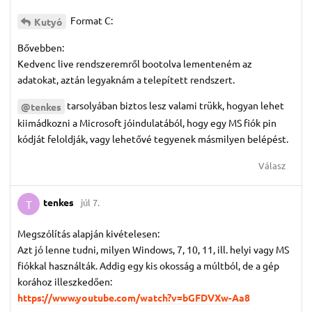
Format C:
Kutyó
Bővebben:
Kedvenc live rendszeremről bootolva lementeném az
adatokat, aztán legyaknám a telepített rendszert.
tarsolyában biztos lesz valami trükk, hogyan lehet
@tenkes
kiimádkozni a Microsoft jóindulatából, hogy egy MS fiók pin
kódját feloldják, vagy lehetővé tegyenek másmilyen belépést.
Válasz
tenkes
júl 7.
T
Megszólítás alapján kivételesen:
Azt jó lenne tudni, milyen Windows, 7, 10, 11, ill. helyi vagy MS
fiókkal használták. Addig egy kis okosság a múltból, de a gép
korához illeszkedően:
https://www.youtube.com/watch?v=bGFDVXw-Aa8