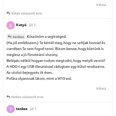
Válasz
Kutyó
válaszolt erre.
Kutyó
júl 7.
K
Köszönöm a segítséged.
tenkes
(Ha jól emlékszem,) Te kértél meg, hogy ne szóljak hozzád és
cserében Te sem fogod tenni. Bízom benne, hogy köztünk is
meglesz a jó fórumtársi viszony.
Belépés nélkül hogyan tudom megtudni, hogy melyik verzió?
A HDD-t egy USB illesztéssel rádugtam egy külső rendszerre.
Az utolsó bejegyzés öt éves.
Pofára olyannnak látom, mint a W10-est.
Válasz
tenkes
válaszolt erre.
tenkes
júl 7.
T