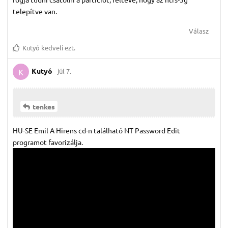
telepítve van.
Válasz
Kutyó
kedveli ezt.
Kutyó
júl 7.
K
tenkes
HU-SE Emil A Hirens cd-n található NT Password Edit
programot favorizálja.