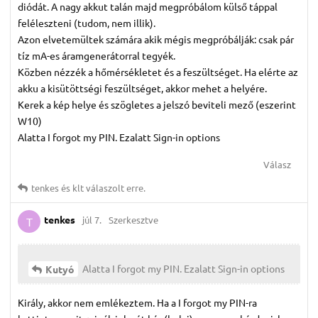
diódát. A nagy akkut talán majd megpróbálom külső táppal
feléleszteni (tudom, nem illik).
Azon elvetemültek számára akik mégis megpróbálják: csak pár
tíz mA-es áramgenerátorral tegyék.
Közben nézzék a hőmérsékletet és a feszültséget. Ha elérte az
akku a kisütöttségi feszültséget, akkor mehet a helyére.
Kerek a kép helye és szögletes a jelszó beviteli mező (eszerint
W10)
Alatta I forgot my PIN. Ezalatt Sign-in options
Válasz
tenkes
és
klt
válaszolt erre.
tenkes
júl 7.
Szerkesztve
T
Alatta I forgot my PIN. Ezalatt Sign-in options
Kutyó
Király, akkor nem emlékeztem. Ha a I forgot my PIN-ra