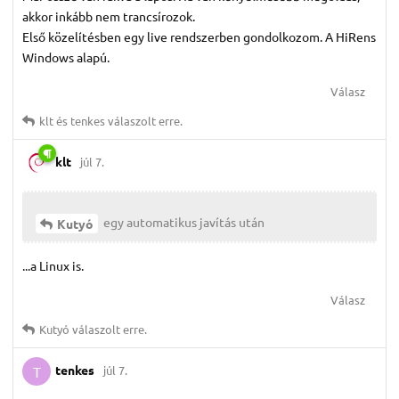
akkor inkább nem trancsírozok.
Első közelítésben egy live rendszerben gondolkozom. A HiRens
Windows alapú.
Válasz
klt
és
tenkes
válaszolt erre.
klt
júl 7.
egy automatikus javítás után
Kutyó
...a Linux is.
Válasz
Kutyó
válaszolt erre.
tenkes
júl 7.
T