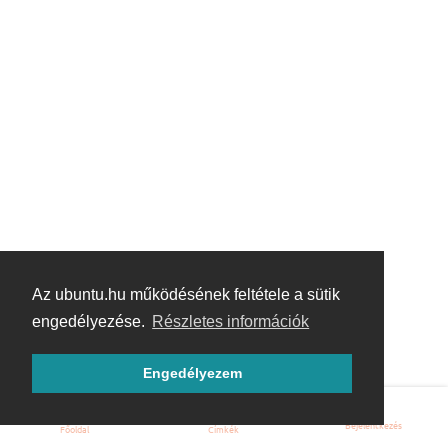
Az ubuntu.hu működésének feltétele a sütik
engedélyezése.
Részletes információk
Engedélyezem
Bejelentkezés
Főoldal
Címkék