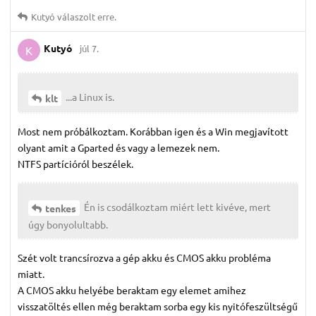
Kutyó
válaszolt erre.
Kutyó
júl 7.
K
...a Linux is.
klt
Most nem próbálkoztam. Korábban igen és a Win megjavított
olyant amit a Gparted és vagy a lemezek nem.
NTFS partícióról beszélek.
Én is csodálkoztam miért lett kivéve, mert
tenkes
úgy bonyolultabb.
Szét volt trancsírozva a gép akku és CMOS akku probléma
miatt.
A CMOS akku helyébe beraktam egy elemet amihez
visszatöltés ellen még beraktam sorba egy kis nyitófeszültségű