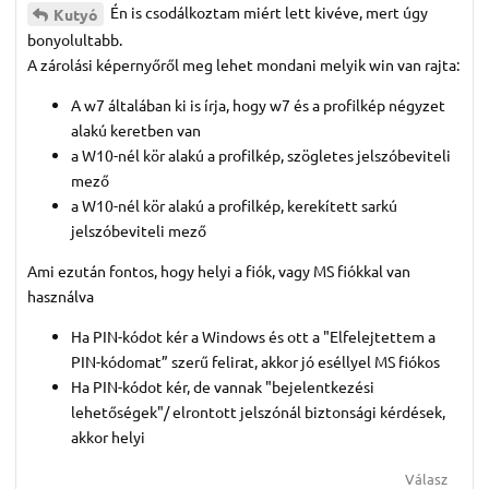
Én is csodálkoztam miért lett kivéve, mert úgy
Kutyó
bonyolultabb.
A zárolási képernyőről meg lehet mondani melyik win van rajta:
A w7 általában ki is írja, hogy w7 és a profilkép négyzet
alakú keretben van
a W10-nél kör alakú a profilkép, szögletes jelszóbeviteli
mező
a W10-nél kör alakú a profilkép, kerekített sarkú
jelszóbeviteli mező
Ami ezután fontos, hogy helyi a fiók, vagy MS fiókkal van
használva
Ha PIN-kódot kér a Windows és ott a "Elfelejtettem a
PIN-kódomat” szerű felirat, akkor jó eséllyel MS fiókos
Ha PIN-kódot kér, de vannak "bejelentkezési
lehetőségek"/ elrontott jelszónál biztonsági kérdések,
akkor helyi
Válasz