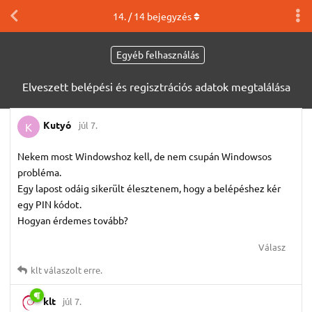
14
. /
14
bejegyzés
Egyéb felhasználás
Elveszett belépési és regisztrációs adatok megtalálása
Kutyó
júl 7.
K
Nekem most Windowshoz kell, de nem csupán Windowsos
probléma.
Egy lapost odáig sikerült élesztenem, hogy a belépéshez kér
egy PIN kódot.
Hogyan érdemes tovább?
Válasz
klt
válaszolt erre.
klt
júl 7.