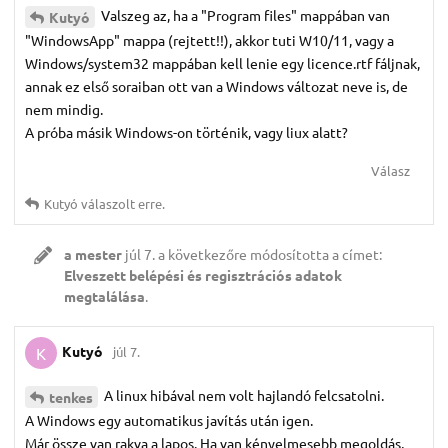
Valszeg az, ha a "Program files" mappában van
Kutyó
"WindowsApp" mappa (rejtett!!), akkor tuti W10/11, vagy a
Windows/system32 mappában kell lenie egy licence.rtf fáljnak,
annak ez első soraiban ott van a Windows változat neve is, de
nem mindig.
A próba másik Windows-on történik, vagy liux alatt?
Válasz
Kutyó
válaszolt erre.
a mester
júl 7.
a következőre módosította a címet:
Elveszett belépési és regisztrációs adatok
megtalálása
.
Kutyó
júl 7.
K
A linux hibával nem volt hajlandó felcsatolni.
tenkes
A Windows egy automatikus javítás után igen.
Már össze van rakva a lapos. Ha van kényelmesebb megoldás,