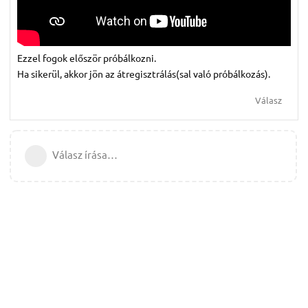
Ezzel fogok először próbálkozni.
Ha sikerül, akkor jön az átregisztrálás(sal való próbálkozás).
Válasz
Válasz írása…