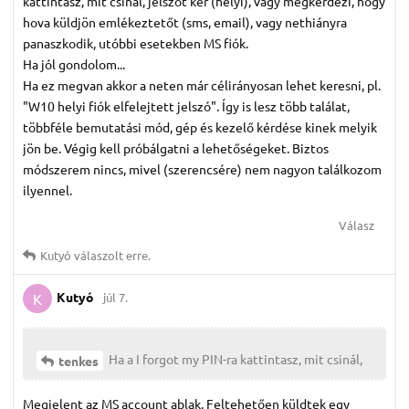
kattintasz, mit csinál, jelszót kér (helyi), vagy megkérdezi, hogy
hova küldjön emlékeztetőt (sms, email), vagy nethiányra
panaszkodik, utóbbi esetekben MS fiók.
Ha jól gondolom...
Ha ez megvan akkor a neten már célirányosan lehet keresni, pl.
"W10 helyi fiók elfelejtett jelszó". Így is lesz több találat,
többféle bemutatási mód, gép és kezelő kérdése kinek melyik
jön be. Végig kell próbálgatni a lehetőségeket. Biztos
módszerem nincs, mivel (szerencsére) nem nagyon találkozom
ilyennel.
Válasz
Kutyó
válaszolt erre.
Kutyó
júl 7.
K
Ha a I forgot my PIN-ra kattintasz, mit csinál,
tenkes
Megjelent az MS account ablak. Feltehetően küldtek egy