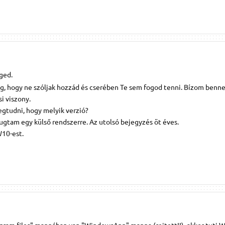
ged.
eg, hogy ne szóljak hozzád és cserében Te sem fogod tenni. Bízom benne
i viszony.
gtudni, hogy melyik verzió?
ugtam egy külső rendszerre. Az utolsó bejegyzés öt éves.
W10-est.
ogram files" mappában van "WindowsApp" mappa (rejtett!!), akkor tuti 