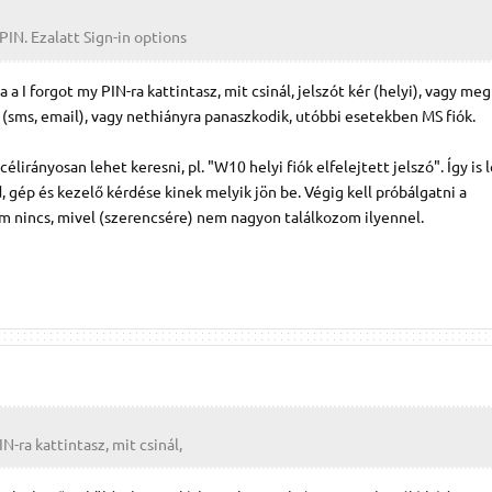
PIN. Ezalatt Sign-in options
a I forgot my PIN-ra kattintasz, mit csinál, jelszót kér (helyi), vagy me
(sms, email), vagy nethiányra panaszkodik, utóbbi esetekben MS fiók.
lirányosan lehet keresni, pl. "W10 helyi fiók elfelejtett jelszó". Így is 
, gép és kezelő kérdése kinek melyik jön be. Végig kell próbálgatni a
 nincs, mivel (szerencsére) nem nagyon találkozom ilyennel.
N-ra kattintasz, mit csinál,