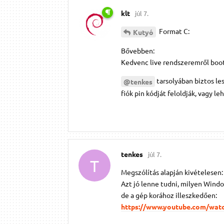
klt
júl 7.
Format C:
Kutyó
Bővebben:
Kedvenc live rendszeremről boot
tarsolyában biztos le
@tenkes
fiók pin kódját feloldják, vagy 
tenkes
júl 7.
T
Megszólítás alapján kivételesen:
Azt jó lenne tudni, milyen Windows
de a gép korához illeszkedően:
https://www.youtube.com/wa