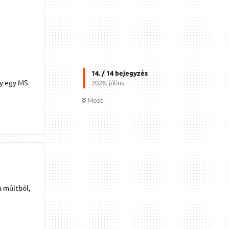
14
. /
14
bejegyzés
gy egy MS
2026. július
Most
a múltból,