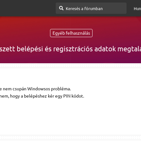
Hun
Egyéb felhasználás
szett belépési és regisztrációs adatok megtal
e nem csupán Windowsos probléma.
enem, hogy a belépéshez kér egy PIN kódot.