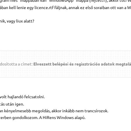
 kell lenie egy licence.rtf fáljnak, annak ez első soraiban ott van a
k, vagy liux alatt?
osította a címet:
Elveszett belépési és regisztrációs adatok megtal
olt hajlandó felcsatolni.
ás után igen.
 van kényelmesebb megoldás, akkor inkább nem trancsírozok.
szerben gondolkozom. A HiRens Windows alapú.