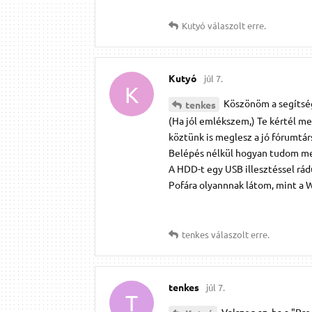
Kutyó
válaszolt erre.
Kutyó
júl 7.
K
Köszönöm a segítsé
tenkes
(Ha jól emlékszem,) Te kértél m
köztünk is meglesz a jó fórumtárs
Belépés nélkül hogyan tudom me
A HDD-t egy USB illesztéssel rád
Pofára olyannnak látom, mint a 
tenkes
válaszolt erre.
tenkes
júl 7.
T
Valszeg az, ha a "Pr