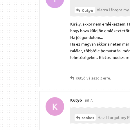
Alatta I forgot my 
Kutyó
Király, akkor nem emlékeztem. Ha 
hogy hova küldjön emlékeztetőt 
Ha jól gondolom...
Ha ez megvan akkor a neten már cé
találat, többféle bemutatási mód
lehetőségeket. Biztos módszerem
Kutyó
válaszolt erre.
Kutyó
júl 7.
K
Ha a I forgot my PI
tenkes