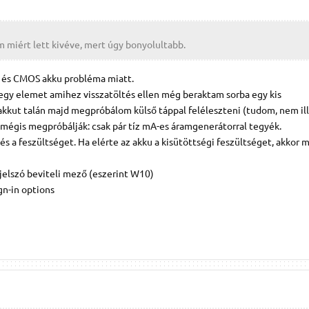
m miért lett kivéve, mert úgy bonyolultabb.
ku és CMOS akku probléma miatt.
gy elemet amihez visszatöltés ellen még beraktam sorba egy kis
akkut talán majd megpróbálom külső táppal feléleszteni (tudom, nem illi
mégis megpróbálják: csak pár tíz mA-es áramgenerátorral tegyék.
 a feszültséget. Ha elérte az akku a kisütöttségi feszültséget, akkor 
 jelszó beviteli mező (eszerint W10)
ign-in options