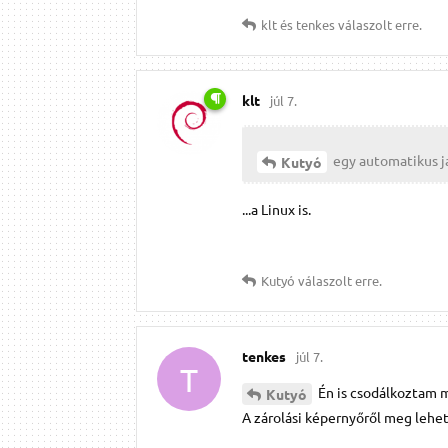
klt
és
tenkes
válaszolt erre.
klt
júl 7.
egy automatikus j
Kutyó
...a Linux is.
Kutyó
válaszolt erre.
tenkes
júl 7.
T
Én is csodálkoztam m
Kutyó
A zárolási képernyőről meg lehet