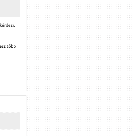
gkérdezi,
lesz több