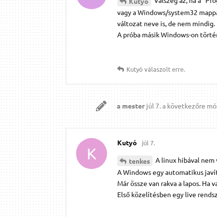
Kutyó
vagy a Windows/system32 mappában
változat neve is, de nem mindig.
A próba másik Windows-on történi
Kutyó
válaszolt erre.
a mester
júl 7.
a következőre mód
Kutyó
júl 7.
K
A linux hibával nem v
tenkes
A Windows egy automatikus javít
Már össze van rakva a lapos. Ha
Első közelítésben egy live rend