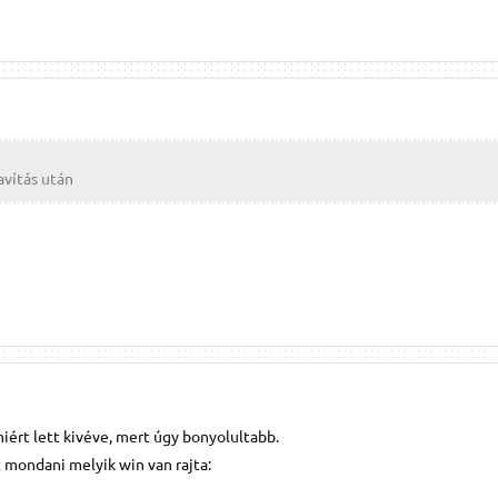
avítás után
iért lett kivéve, mert úgy bonyolultabb.
 mondani melyik win van rajta: