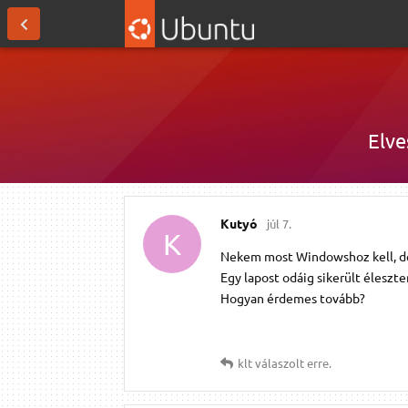
Elve
Kutyó
júl 7.
K
Nekem most Windowshoz kell, d
Egy lapost odáig sikerült éleszt
Hogyan érdemes tovább?
klt
válaszolt erre.