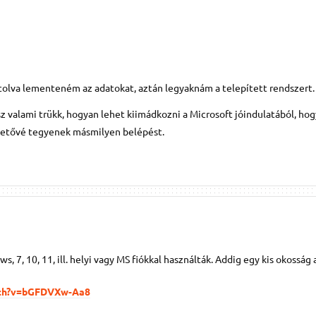
olva lementeném az adatokat, aztán legyaknám a telepített rendszert.
sz valami trükk, hogyan lehet kiimádkozni a Microsoft jóindulatából, ho
lehetővé tegyenek másmilyen belépést.
, 7, 10, 11, ill. helyi vagy MS fiókkal használták. Addig egy kis okosság 
tch?v=bGFDVXw-Aa8