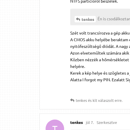
NTFS partícióról beszélek.
Én is csodálkozta
tenkes
Szét volt trancsírozva a gép ak
A CMOS akku helyébe beraktam e
nyitófeszültségű diódát. A nagy 
Azon elvetemültek számára akik 
Közben nézzék a hőmérsékletet és
helyére.
Kerek a kép helye és szögletes a
Alatta I forgot my PIN. Ezalatt S
tenkes
és
klt
válaszolt erre.
tenkes
júl 7.
Szerkesztve
T