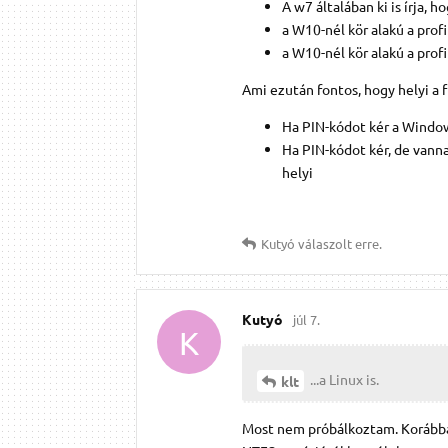
A w7 általában ki is írja, 
a W10-nél kör alakú a prof
a W10-nél kör alakú a prof
Ami ezután fontos, hogy helyi a f
Ha PIN-kódot kér a Windows
Ha PIN-kódot kér, de vanna
helyi
Kutyó
válaszolt erre.
Kutyó
júl 7.
K
...a Linux is.
klt
Most nem próbálkoztam. Korábban