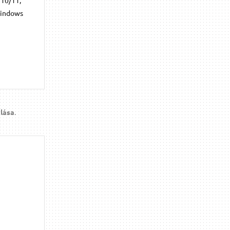
 Windows
álása
.