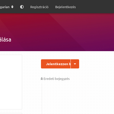
garian
Regisztráció
Bejelentkezés
álása
Jelentkezzen be a válaszhoz
Eredeti bejegyzés