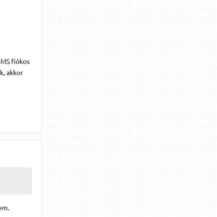
 MS fiókos
k, akkor
em.