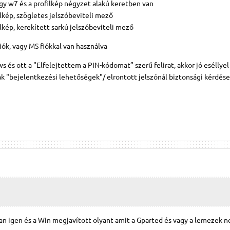
hogy w7 és a profilkép négyzet alakú keretben van
ilkép, szögletes jelszóbeviteli mező
ilkép, kerekített sarkú jelszóbeviteli mező
iók, vagy MS fiókkal van használva
 és ott a "Elfelejtettem a PIN-kódomat” szerű felirat, akkor jó eséllyel
k "bejelentkezési lehetőségek"/ elrontott jelszónál biztonsági kérdése
 igen és a Win megjavított olyant amit a Gparted és vagy a lemezek n