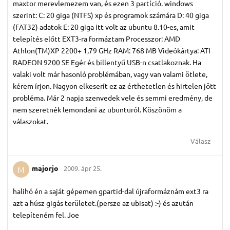
maxtor merevlemezem van, és ezen 3 partíció. windows
szerint: C: 20 giga (NTFS) xp és programok számára D: 40 giga
(FAT32) adatok E: 20 giga itt volt az ubuntu 8.10-es, amit
telepítés előtt EXT3-ra formáztam Processzor: AMD
Athlon(TM)XP 2200+ 1,79 GHz RAM: 768 MB Videókártya: ATI
RADEON 9200 SE Egér és billentyű USB-n csatlakoznak. Ha
valaki volt már hasonló problémában, vagy van valami ötlete,
kérem írjon. Nagyon elkeserít ez az érthetetlen és hirtelen jött
probléma. Már 2 napja szenvedek vele és semmi eredmény, de
nem szeretnék lemondani az ubunturól. Köszönöm a
válaszokat.
Válasz
majorjo
2009. ápr 25.
M
halihó én a saját gépemen gpartid-dal újraformáznám ext3 ra
azt a húsz gigás területet.(persze az ubisat) :-) és azután
telepíteném fel. Joe