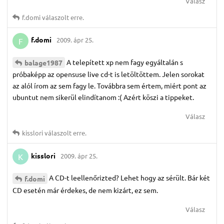
Válasz
f.​domi
válaszolt erre.
f.​domi
2009. ápr 25.
F
A telepített xp nem fagy egyáltalán s
balage1987
próbaképp az opensuse live cd-t is letöltöttem. Jelen sorokat
az alól írom az sem fagy le. Továbbra sem értem, miért pont az
ubuntut nem sikerül elindítanom :( Azért köszi a tippeket.
Válasz
kisslori
válaszolt erre.
kisslori
2009. ápr 25.
K
A CD-t leellenőrizted? Lehet hogy az sérült. Bár két
f.​domi
CD esetén már érdekes, de nem kizárt, ez sem.
Válasz