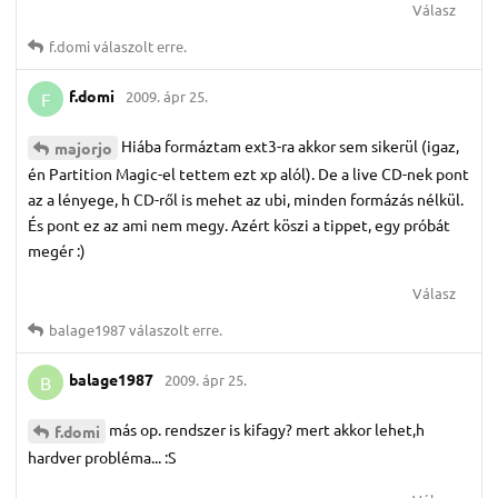
Válasz
f.​domi
válaszolt erre.
f.​domi
2009. ápr 25.
F
Hiába formáztam ext3-ra akkor sem sikerül (igaz,
majorjo
én Partition Magic-el tettem ezt xp alól). De a live CD-nek pont
az a lényege, h CD-ről is mehet az ubi, minden formázás nélkül.
És pont ez az ami nem megy. Azért köszi a tippet, egy próbát
megér :)
Válasz
balage1987
válaszolt erre.
balage1987
2009. ápr 25.
B
más op. rendszer is kifagy? mert akkor lehet,h
f.​domi
hardver probléma... :S