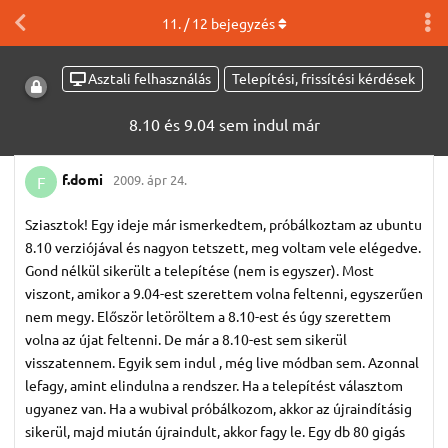
11
. /
12
bejegyzés
Asztali felhasználás
Telepítési, frissítési kérdések
8.10 és 9.04 sem indul már
f.​domi
2009. ápr 24.
F
Sziasztok! Egy ideje már ismerkedtem, próbálkoztam az ubuntu
8.10 verziójával és nagyon tetszett, meg voltam vele elégedve.
Gond nélkül sikerült a telepítése (nem is egyszer). Most
viszont, amikor a 9.04-est szerettem volna feltenni, egyszerűen
nem megy. Először letöröltem a 8.10-est és úgy szerettem
volna az újat feltenni. De már a 8.10-est sem sikerül
visszatennem. Egyik sem indul , még live módban sem. Azonnal
lefagy, amint elindulna a rendszer. Ha a telepítést választom
ugyanez van. Ha a wubival próbálkozom, akkor az újraindításig
sikerül, majd miután újraindult, akkor fagy le. Egy db 80 gigás