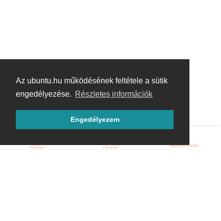
Az ubuntu.hu működésének feltétele a sütik
engedélyezése.
Részletes információk
Engedélyezem
Bejelentkezés
Főoldal
Címkék