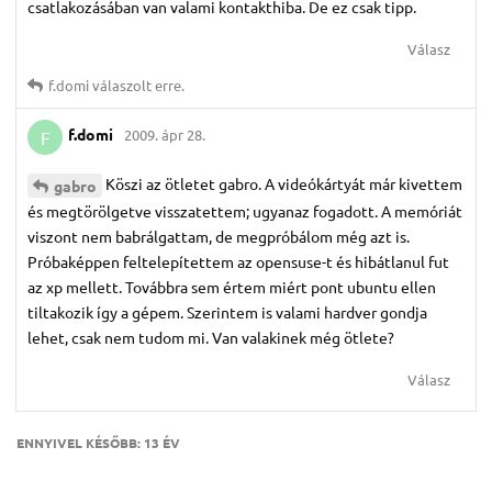
csatlakozásában van valami kontakthiba. De ez csak tipp.
Válasz
f.​domi
válaszolt erre.
f.​domi
2009. ápr 28.
F
Köszi az ötletet gabro. A videókártyát már kivettem
gabro
és megtörölgetve visszatettem; ugyanaz fogadott. A memóriát
viszont nem babrálgattam, de megpróbálom még azt is.
Próbaképpen feltelepítettem az opensuse-t és hibátlanul fut
az xp mellett. Továbbra sem értem miért pont ubuntu ellen
tiltakozik így a gépem. Szerintem is valami hardver gondja
lehet, csak nem tudom mi. Van valakinek még ötlete?
Válasz
ENNYIVEL KÉSŐBB:
13 ÉV