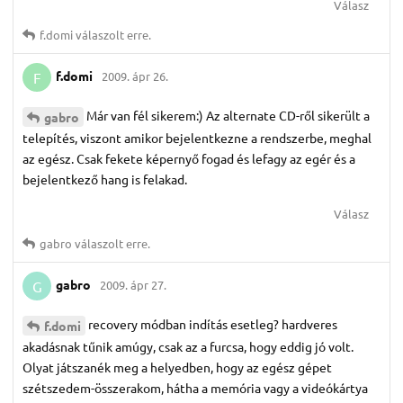
Válasz
f.​domi
válaszolt erre.
f.​domi
2009. ápr 26.
F
Már van fél sikerem:) Az alternate CD-ről sikerült a
gabro
telepítés, viszont amikor bejelentkezne a rendszerbe, meghal
az egész. Csak fekete képernyő fogad és lefagy az egér és a
bejelentkező hang is felakad.
Válasz
gabro
válaszolt erre.
gabro
2009. ápr 27.
G
recovery módban indítás esetleg? hardveres
f.​domi
akadásnak tűnik amúgy, csak az a furcsa, hogy eddig jó volt.
Olyat játszanék meg a helyedben, hogy az egész gépet
szétszedem-összerakom, hátha a memória vagy a videókártya