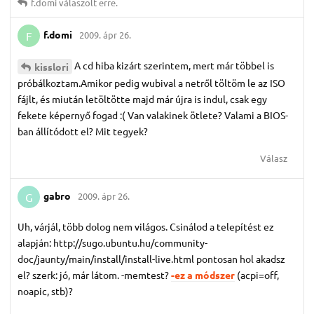
f.​domi
válaszolt erre.
f.​domi
2009. ápr 26.
F
A cd hiba kizárt szerintem, mert már többel is
kisslori
próbálkoztam.Amikor pedig wubival a netről töltöm le az ISO
fájlt, és miután letöltötte majd már újra is indul, csak egy
fekete képernyő fogad :( Van valakinek ötlete? Valami a BIOS-
ban állítódott el? Mit tegyek?
Válasz
gabro
2009. ápr 26.
G
Uh, várjál, több dolog nem világos. Csinálod a telepítést ez
alapján: http://sugo.ubuntu.hu/community-
doc/jaunty/main/install/install-live.html pontosan hol akadsz
el? szerk: jó, már látom. -memtest?
-ez a módszer
(acpi=off,
noapic, stb)?