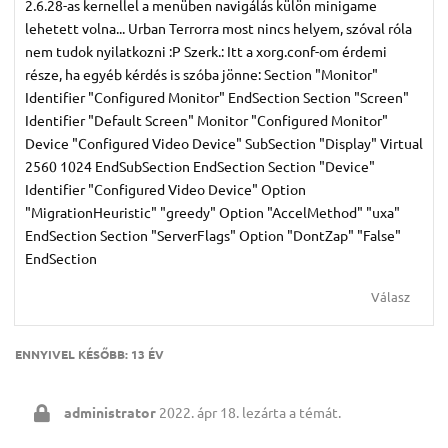
2.6.28-as kernellel a menüben navigálás külön minigame
lehetett volna... Urban Terrorra most nincs helyem, szóval róla
nem tudok nyilatkozni :P Szerk.: Itt a xorg.conf-om érdemi
része, ha egyéb kérdés is szóba jönne: Section "Monitor"
Identifier "Configured Monitor" EndSection Section "Screen"
Identifier "Default Screen" Monitor "Configured Monitor"
Device "Configured Video Device" SubSection "Display" Virtual
2560 1024 EndSubSection EndSection Section "Device"
Identifier "Configured Video Device" Option
"MigrationHeuristic" "greedy" Option "AccelMethod" "uxa"
EndSection Section "ServerFlags" Option "DontZap" "False"
EndSection
Válasz
ENNYIVEL KÉSŐBB:
13 ÉV
administrator
2022. ápr 18.
lezárta a témát.