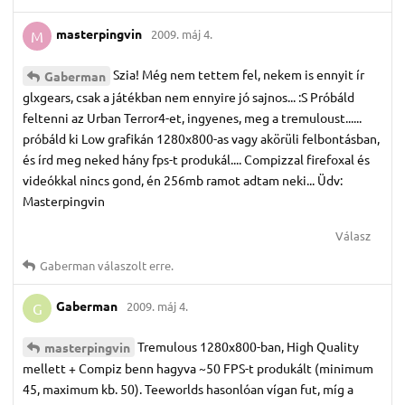
masterpingvin
2009. máj 4.
M
Szia! Még nem tettem fel, nekem is ennyit ír
Gaberman
glxgears, csak a játékban nem ennyire jó sajnos... :S Próbáld
feltenni az Urban Terror4-et, ingyenes, meg a tremuloust......
próbáld ki Low grafikán 1280x800-as vagy akörüli felbontásban,
és írd meg neked hány fps-t produkál.... Compizzal firefoxal és
videókkal nincs gond, én 256mb ramot adtam neki... Üdv:
Masterpingvin
Válasz
Gaberman
válaszolt erre.
Gaberman
2009. máj 4.
G
Tremulous 1280x800-ban, High Quality
masterpingvin
mellett + Compiz benn hagyva ~50 FPS-t produkált (minimum
45, maximum kb. 50). Teeworlds hasonlóan vígan fut, míg a