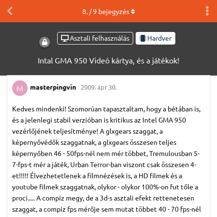
8
. /
9
bejegyzés
Asztali felhasználás
Hardver
Intal GMA 950 Videó kártya, és a játékok!
masterpingvin
2009. ápr 30.
M
Kedves mindenki! Szomorúan tapasztaltam, hogy a bétában is,
és a jelenlegi stabil verzióban is kritikus az Intel GMA 950
vezérlőjének teljesítménye! A glxgears szaggat, a
képernyővédők szaggatnak, a glxgears összesen teljes
képernyőben 46 - 50fps-nél nem mér többet, Tremulousban 5-
7-fps-t mér a játék, Urban Terror-ban viszont csak összesen 4-
et!!!!! Élvezhetetlenek a filmnézések is, a HD filmek és a
youtube filmek szaggatnak, olykor - olykor 100%-on fut tőle a
proci..... A compiz megy, de a 3d-s asztali efekt rettenetesen
szaggat, a compiz fps mérője sem mutat többet 40 - 70 fps-nél