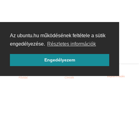
Az ubuntu.hu működésének feltétele a sütik
engedélyezése.
Részletes információk
Engedélyezem
Bejelentkezés
Főoldal
Címkék