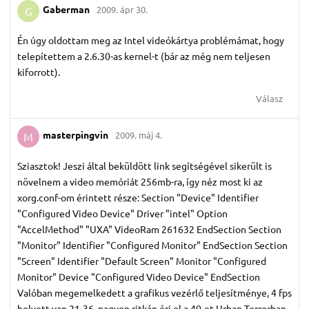
Gaberman
2009. ápr 30.
G
Én úgy oldottam meg az Intel videókártya problémámat, hogy
telepítettem a 2.6.30-as kernel-t (bár az még nem teljesen
kiforrott).
Válasz
masterpingvin
2009. máj 4.
M
Sziasztok! Jeszi által beküldött link segítségével sikerült is
növelnem a video memóriát 256mb-ra, így néz most ki az
xorg.conf-om érintett része: Section "Device" Identifier
"Configured Video Device" Driver "intel" Option
"AccelMethod" "UXA" VideoRam 261632 EndSection Section
"Monitor" Identifier "Configured Monitor" EndSection Section
"Screen" Identifier "Default Screen" Monitor "Configured
Monitor" Device "Configured Video Device" EndSection
Valóban megemelkedett a grafikus vezérlő teljesítménye, 4 fps
helyett van 21-36, nagyon ritkán éri el a 40-et Urban Terrorban,