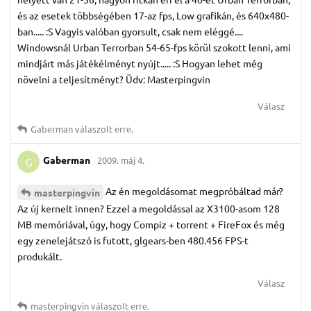
és az esetek többségében 17-az fps, Low grafikán, és 640x480-
ban..... :S Vagyis valóban gyorsult, csak nem eléggé....
Windowsnál Urban Terrorban 54-65-fps körül szokott lenni, ami
mindjárt más játékélményt nyújt..... :S Hogyan lehet még
növelni a teljesítményt? Üdv: Masterpingvin
Válasz
Gaberman
válaszolt erre.
Gaberman
2009. máj 4.
G
Az én megoldásomat megpróbáltad már?
masterpingvin
Az új kernelt innen? Ezzel a megoldással az X3100-asom 128
MB memóriával, úgy, hogy Compiz + torrent + FireFox és még
egy zenelejátszó is futott, glgears-ben 480.456 FPS-t
produkált.
Válasz
masterpingvin
válaszolt erre.