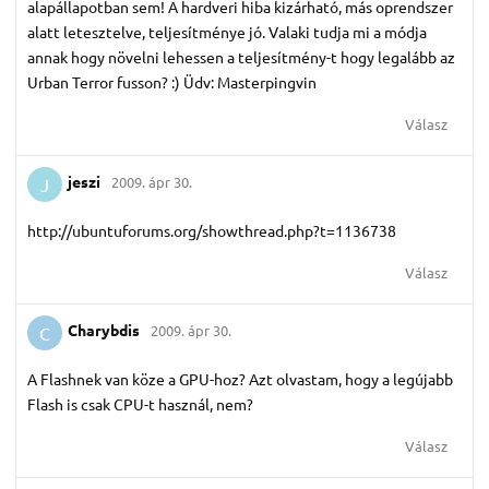
alapállapotban sem! A hardveri hiba kizárható, más oprendszer
alatt letesztelve, teljesítménye jó. Valaki tudja mi a módja
annak hogy növelni lehessen a teljesítmény-t hogy legalább az
Urban Terror fusson? :) Üdv: Masterpingvin
Válasz
jeszi
2009. ápr 30.
J
http://ubuntuforums.org/showthread.php?t=1136738
Válasz
Charybdis
2009. ápr 30.
C
A Flashnek van köze a GPU-hoz? Azt olvastam, hogy a legújabb
Flash is csak CPU-t használ, nem?
Válasz