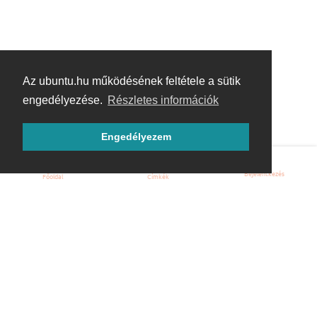
Az ubuntu.hu működésének feltétele a sütik
engedélyezése.
Részletes információk
Engedélyezem
Bejelentkezés
Főoldal
Címkék