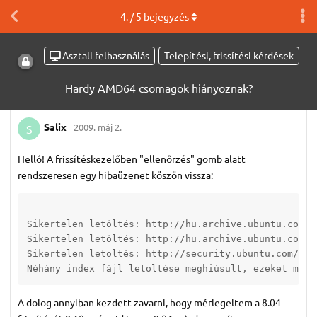
4
. /
5
bejegyzés
Asztali felhasználás
Telepítési, frissítési kérdések
Hardy AMD64 csomagok hiányoznak?
Salix
2009. máj 2.
S
Helló! A frissítéskezelőben "ellenőrzés" gomb alatt
rendszeresen egy hibaüzenet köszön vissza:
Sikertelen letöltés: http://hu.archive.ubuntu.com/u
Sikertelen letöltés: http://hu.archive.ubuntu.com/u
Sikertelen letöltés: http://security.ubuntu.com/ubu
A dolog annyiban kezdett zavarni, hogy mérlegeltem a 8.04