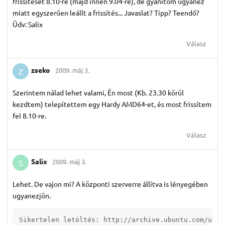
frissítését 8.10-re (majd innen 9.04-re), de gyanítom ugyanez
miatt egyszerűen leállt a frissítés... Javaslat? Tipp? Teendő?
Üdv: Salix
Válasz
zseko
2009. máj 3.
Z
Szerintem nálad lehet valami, Én most (Kb. 23.30 körül
kezdtem) telepítettem egy Hardy AMD64-et, és most frissítem
fel 8.10-re.
Válasz
Salix
2009. máj 3.
S
Lehet. De vajon mi? A központi szerverre állítva is lényegében
ugyanezjön.
Sikertelen letöltés: http://archive.ubuntu.com/ubun