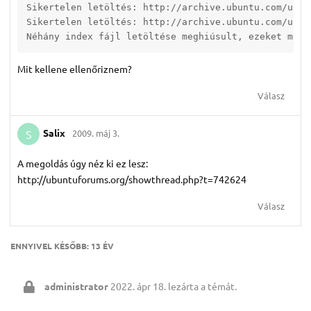
Sikertelen letöltés: http://archive.ubuntu.com/ubun
Sikertelen letöltés: http://archive.ubuntu.com/ubun
Néhány index fájl letöltése meghiúsult, ezeket mell
Mit kellene ellenőriznem?
Válasz
Salix
2009. máj 3.
S
A megoldás úgy néz ki ez lesz:
http://ubuntuforums.org/showthread.php?t=742624
Válasz
ENNYIVEL KÉSŐBB:
13 ÉV
administrator
2022. ápr 18.
lezárta a témát.