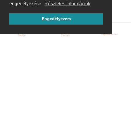
engedélyezése.
Részletes információk
Engedélyezem
Bejelentkezés
Főoldal
Címkék
Kezdőoldal
Blog
ÁSZF
Szabályzat
Kapcsolat
ubuntu.hu :: Magyar Ubuntu Közösség
© 2007 – 2026
Önkéntes segítők: