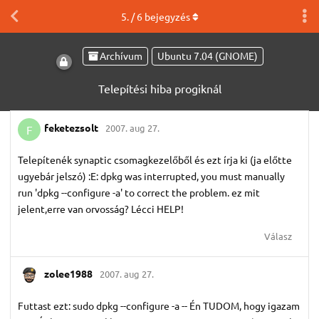
5
. /
6
bejegyzés
Archívum
Ubuntu 7.04 (GNOME)
Telepítési hiba progiknál
feketezsolt
2007. aug 27.
F
Telepítenék synaptic csomagkezelőből és ezt írja ki (ja előtte
ugyebár jelszó) :E: dpkg was interrupted, you must manually
run 'dpkg --configure -a' to correct the problem. ez mit
jelent,erre van orvosság? Lécci HELP!
Válasz
zolee1988
2007. aug 27.
Futtast ezt: sudo dpkg --configure -a -- Én TUDOM, hogy igazam