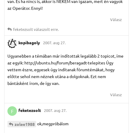
van. És ha nincs is, akkor is NEKEM van igazam, mert én vagyok
az Operátor. Ennyi!
Válasz
feketezsolt
válaszolt erre.
kopibagoly
2007. aug 27.
Ugyanebben a témában már indítottak legalább 2 topicot, íme
az egyik: http://ubuntu.hu/forum/beragadt-telepites Úgy
vettem észre, egyesek úgy indítanak fórumtémákat, hogy
előtte sehol nem néznek utána a dolgoknak. Ezt nem
bántásként írom, de így van.
Válasz
feketezsolt
2007. aug 27.
F
ok,megpróbálom
zolee1988