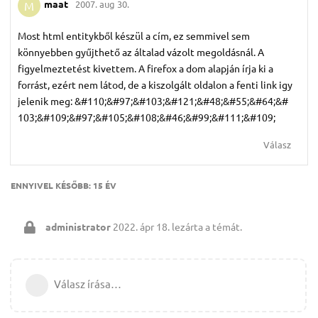
maat
2007. aug 30.
M
Most html entitykből készül a cím, ez semmivel sem
könnyebben gyűjthető az általad vázolt megoldásnál. A
figyelmeztetést kivettem. A firefox a dom alapján írja ki a
forrást, ezért nem látod, de a kiszolgált oldalon a fenti link igy
jelenik meg: &#110;&#97;&#103;&#121;&#48;&#55;&#64;&#
103;&#109;&#97;&#105;&#108;&#46;&#99;&#111;&#109;
Válasz
ENNYIVEL KÉSŐBB:
15 ÉV
administrator
2022. ápr 18.
lezárta a témát.
Válasz írása…