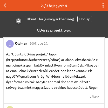
2
. /
3
bejegyzés
Ubuntu.hu (a magyar közösség)
Honlap
CD-írás projekt typo
Oldman
2007. aug 29.
O
Az "Ubuntu CD-írás projekt" lapon
(http://ubuntu.hu/beszerzes/cdiras) az alábbi olvasható: Az e-
mail címek a spam küldők miatt ilyen formátumúak. Miközben
az email címek érintetlenül, eredetiben kinnt vannak! Pl:
nagy07@gmail.com A régi Wiki-ben ha jól emlékszek
ilyenformán voltak: nagy07 at gmail dot com Az idézett
szövegrész, mint magyarázat is ezekhez kapcsolódott. Régen.
Válasz