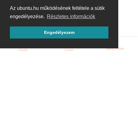
Az ubuntu.hu működésének feltétele a sütik
engedélyezése.
Részletes információk
Engedélyezem
Bejelentkezés
Főoldal
Címkék
Kezdőoldal
Blog
ÁSZF
Szabályzat
Kapcsolat
ubuntu.hu :: Magyar Ubuntu Közösség
© 2007 – 2026