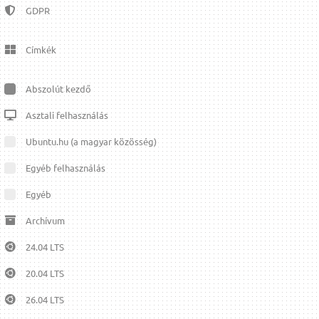
GDPR
Címkék
Abszolút kezdő
Asztali felhasználás
Ubuntu.hu (a magyar közösség)
Egyéb felhasználás
Egyéb
Archívum
24.04 LTS
20.04 LTS
26.04 LTS