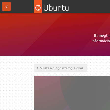
Itt megta
információ
Vissza a blogösszefoglalóhoz