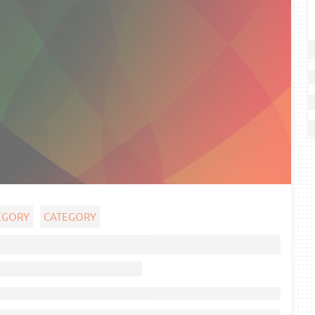
EGORY
CATEGORY
Ghost title