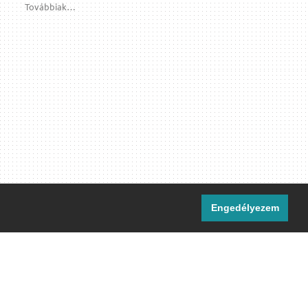
Továbbiak…
Engedélyezem
i csatornáink:
[M]
IRC
rtalma, ahol másként nem jelezzük,