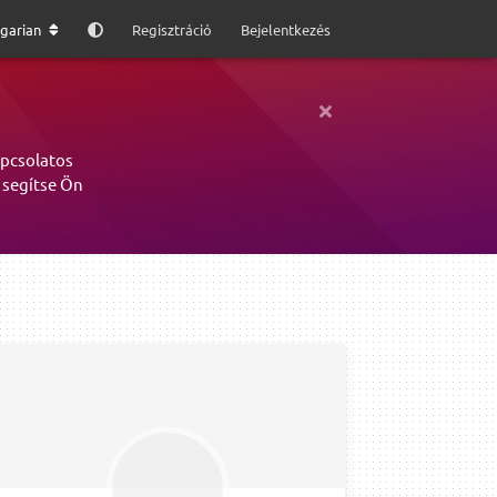
garian
Regisztráció
Bejelentkezés
apcsolatos
 segítse Ön