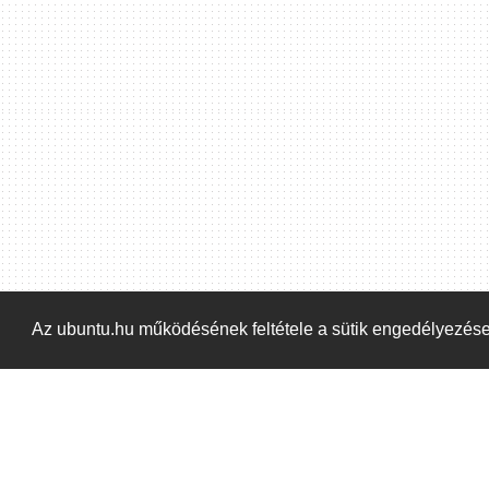
Hoppá! Valami hiba történt. Frissítse az oldalt és próbálja meg újra.
Az ubuntu.hu működésének feltétele a sütik engedélyezés