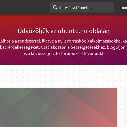
Hun
Üdvözöljük az ubuntu.hu oldalán
lálhatja a rendszerrel, illetve a nyílt forráskódú alkalmazásokkal k
kat, érdekességeket. Csatlakozzon a beszélgetésekhez, blogoljon,
is a közösséget. Jó fórumozást kívánunk!