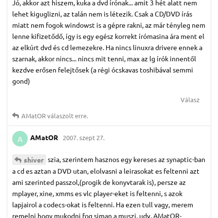
Jó, akkor azt hiszem, kuka a dvd írónak... amit 3 hét alatt nem
lehet kiguglizni, az talán nem is létezik. Csak a CD/DVD írás
miatt nem fogok windowst is a gépre rakni, az már tényleg nem
lenne kifizetődő, így is egy egész korrekt írómasina ára ment el
az elkúrt dvd és cd lemezekre. Ha nincs linuxra drivere ennek a
szarnak, akkor nincs... nincs mit tenni, max az lg írók innentől
kezdve erősen felejtősek (a régi ócskavas toshibával semmi
gond)
Válasz
AMatOR
válaszolt erre.
AMatOR
2007. szept 27.
A
szia, szerintem hasznos egy kereses az synaptic-ban
shiver
a cd es aztan a DVD utan, elolvasni a leirasokat es feltenni azt
ami szerinted passzol,(progik de konyvtarak is), persze az
mplayer, xine, xmms es vlc player-eket is feltenni, s azok
lapjairol a codecs-okat is feltenni. Ha ezen tull vagy, merem
remelni hogy mukodni fog siman a muszi. udv, AMatOR-