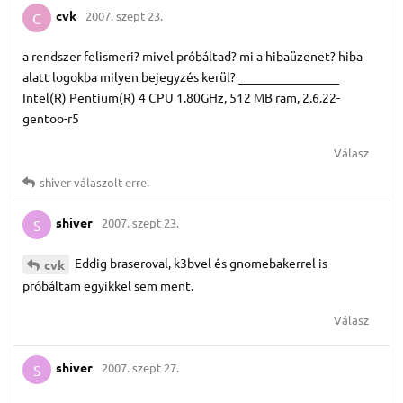
cvk
2007. szept 23.
C
a rendszer felismeri? mivel próbáltad? mi a hibaüzenet? hiba
alatt logokba milyen bejegyzés kerül? ________________
Intel(R) Pentium(R) 4 CPU 1.80GHz, 512 MB ram, 2.6.22-
gentoo-r5
Válasz
shiver
válaszolt erre.
shiver
2007. szept 23.
S
Eddig braseroval, k3bvel és gnomebakerrel is
cvk
próbáltam egyikkel sem ment.
Válasz
shiver
2007. szept 27.
S