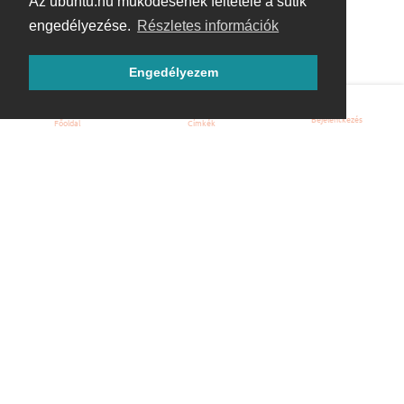
Az ubuntu.hu működésének feltétele a sütik
engedélyezése.
Részletes információk
Engedélyezem
Bejelentkezés
Főoldal
Címkék
Kezdőoldal
Blog
ÁSZF
Szabályzat
Kapcsolat
ubuntu.hu :: Magyar Ubuntu Közösség
© 2007 – 2026