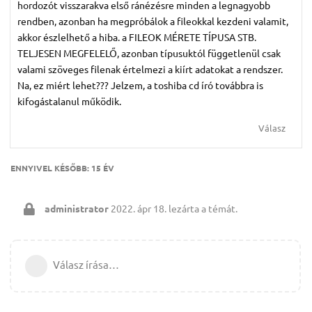
hordozót visszarakva első ránézésre minden a legnagyobb
rendben, azonban ha megpróbálok a fileokkal kezdeni valamit,
akkor észlelhető a hiba. a FILEOK MÉRETE TÍPUSA STB.
TELJESEN MEGFELELŐ, azonban típusuktól függetlenül csak
valami szöveges filenak értelmezi a kiírt adatokat a rendszer.
Na, ez miért lehet??? Jelzem, a toshiba cd író továbbra is
kifogástalanul működik.
Válasz
ENNYIVEL KÉSŐBB:
15 ÉV
administrator
2022. ápr 18.
lezárta a témát.
Válasz írása…