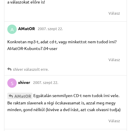
a válaszokat előre is!
Válasz
AMatOR
2007. szept 22.
A
Konkretan mp3-t, adat cd-t, vagy minkettot nem tudod irni?
AMatOR-Kubuntu7.04-user
Válasz
shiver
válaszolt erre.
shiver
2007. szept 22.
S
Egyátalán semmilyen CD-t nem tudok írni vele.
AMatOR
Be raktam slavenek a régi ócskavasamat is, azzal meg megy
minden, gond nélkül (kivéve a dvd írást, azt csak olvasni tudja)
Válasz