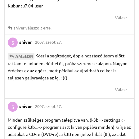
Kubuntu7.04-user
Válasz
shiver
válaszolt erre.
shiver
2007. szept 27.
S
Köszi a segítséget, épp a hozzászólásom előtt
AMatOR
raktam fel minden elérhetőt, próba szerencse alapon. Nagyon
érdekes ez az egész ,mert például az újraírható cd-ket is
teljesen gallyravágta az lg. :-(((
Válasz
shiver
2007. szept 27.
S
Minden szükséges program telepítve van. (k3b -> settings ->
configure k3b... -> programs s itt ki van pipálva minden) Kiírja az
adatokat a CD-re (DVD-re), a k3B nem jelez hibát (!!!), az adat