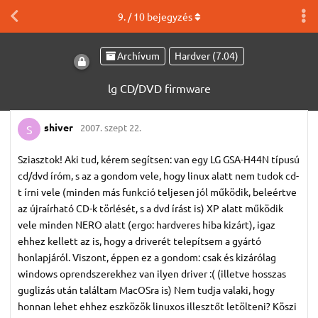
9
. /
10
bejegyzés
Archívum
Hardver (7.04)
lg CD/DVD firmware
shiver
2007. szept 22.
S
Sziasztok! Aki tud, kérem segítsen: van egy LG GSA-H44N típusú
cd/dvd íróm, s az a gondom vele, hogy linux alatt nem tudok cd-
t írni vele (minden más funkció teljesen jól működik, beleértve
az újraírható CD-k törlését, s a dvd írást is) XP alatt működik
vele minden NERO alatt (ergo: hardveres hiba kizárt), igaz
ehhez kellett az is, hogy a driverét telepítsem a gyártó
honlapjáról. Viszont, éppen ez a gondom: csak és kizárólag
windows oprendszerekhez van ilyen driver :( (illetve hosszas
guglizás után találtam MacOSra is) Nem tudja valaki, hogy
honnan lehet ehhez eszközök linuxos illesztőt letölteni? Köszi