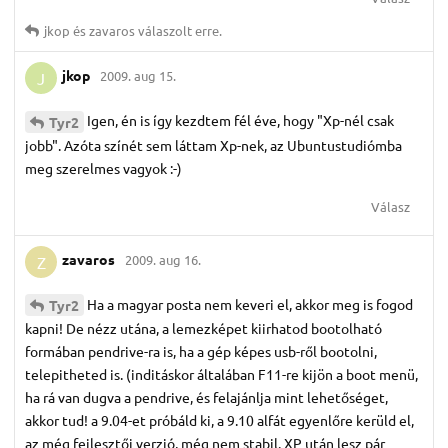
jkop
és
zavaros
válaszolt erre.
jkop
2009. aug 15.
J
Igen, én is így kezdtem fél éve, hogy "Xp-nél csak
Tyr2
jobb". Azóta színét sem láttam Xp-nek, az Ubuntustudiómba
meg szerelmes vagyok :-)
Válasz
zavaros
2009. aug 16.
Z
Ha a magyar posta nem keveri el, akkor meg is fogod
Tyr2
kapni! De nézz utána, a lemezképet kiirhatod bootolható
formában pendrive-ra is, ha a gép képes usb-ről bootolni,
telepitheted is. (inditáskor általában F11-re kijön a boot menü,
ha rá van dugva a pendrive, és felajánlja mint lehetőséget,
akkor tud! a 9.04-et próbáld ki, a 9.10 alfát egyenlőre kerüld el,
az még fejlesztői verzió, még nem stabil. XP után lesz pár