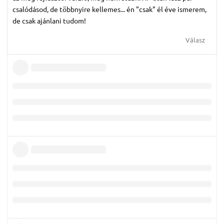
csalódásod, de többnyire kellemes... én "csak" él éve ismerem,
de csak ajánlani tudom!
Válasz