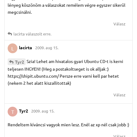
lényeg köszönöm a válaszokat remélem végre egyszer sikerül
megcsinálni.
Válasz
lacirta
válaszolt erre.
lacirta
2009. aug 15.
L
Szia! Lehet am hivatalos gyari Ubuntu CD-t is kerni
Tyr2
teljesen INGYEN! (Meg a postakoltseget is ok alljak :)
https://shipit.ubuntu.com/ Persze erre varni kell par hetet
(nekem 2 het alatt kiszallitottak)
Válasz
Tyr2
2009. aug 15.
T
Rendeltem kíváncsi vagyok mien lesz. Enél az xp nél csak jobb :)
Válasz