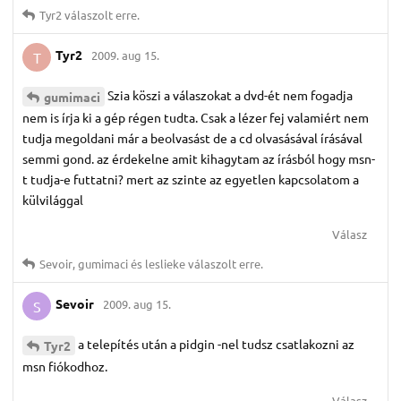
Tyr2
válaszolt erre.
Tyr2
2009. aug 15.
T
Szia köszi a válaszokat a dvd-ét nem fogadja
gumimaci
nem is írja ki a gép régen tudta. Csak a lézer fej valamiért nem
tudja megoldani már a beolvasást de a cd olvasásával írásával
semmi gond. az érdekelne amit kihagytam az írásból hogy msn-
t tudja-e futtatni? mert az szinte az egyetlen kapcsolatom a
külvilággal
Válasz
Sevoir
,
gumimaci
és
leslieke
válaszolt erre.
Sevoir
2009. aug 15.
S
a telepítés után a pidgin -nel tudsz csatlakozni az
Tyr2
msn fiókodhoz.
Válasz