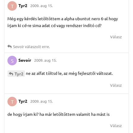
Tyr2
2009. aug 15.
T
Még egy kérdés letöltöttem a alpha ubuntut nero 6-al hogy
írjam ki cd-re sima adat cd vagy rendszer indító cd?
Válasz
Sevoir
válaszolt erre.
Sevoir
2009. aug 15.
S
ne az alfat töltsd le, az még fejlesztői változat.
Tyr2
Válasz
Tyr2
2009. aug 15.
T
de hogy írjam ki? ha már letöltöttem valamit ha mást is
Válasz