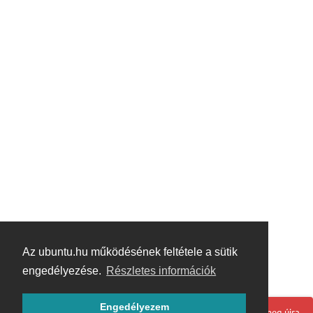
Az ubuntu.hu működésének feltétele a sütik
engedélyezése.
Részletes információk
Engedélyezem
Hoppá! Valami hiba történt. Frissítse az oldalt és próbálja meg újra.