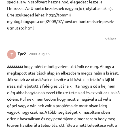
specialis win-szoftvert hasznalnod, elegedett leszel a
Linuxszal. Az Ubuntu kezdesnek nagyon jo (folytatasnak is).
Erre szukseged lehet: http://tommii-
myblog.blogspot.com/2009/07/howto-ubuntu-elso-lepesek-
utmutato.html
Válasz
Tyr2
2009. aug 15.
T
áááááááá hogy miért mindig velem történik ez meg. Ahogy a
megkapott utasítások alapján elkezdtem megcsinálni a ki írást.
Jók voltak az utasítások elkezdte a ki írást ki is írta kép fájl ki
írása. nah eljutott a feléig és utána ki irta hogy a cd a hej nem
elég abba hagyta nah ezzel tönkre tete a cd és ez volt az utolsó
cd-ém. Puf neki nem tudom hogy most a magával a cd vel a
gépel vagy a win nek volt a probléma de most olyan ideg
vagyok hogy csak na. A többi segítséget ki másoltam oben
ofice-t használtam és egy pendrájvon elmentetem hogy meg
legyen ha sikerül a telepítés. ott főleg a nett telepítése volt a