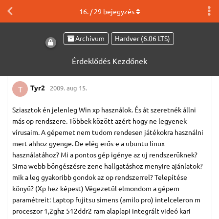
16
. /
29
bejegyzés
Archívum
Hardver (6.06 LTS)
Érdeklődés Kezdőnek
Tyr2
2009. aug 15.
T
Sziasztok én jelenleg Win xp használok. És át szeretnék állni
más op rendszere. Többek között azért hogy ne legyenek
vírusaim. A gépemet nem tudom rendesen játékokra használni
mert ahhoz gyenge. De elég erős-e a ubuntu linux
használatához? Mi a pontos gép igénye az uj rendszerüknek?
Sima webb böngészésre zene hallgatáshoz menyire ajánlatok?
mik a leg gyakoribb gondok az op rendszerrel? Telepítése
könyü? (Xp hez képest) Végezetül elmondom a gépem
paramétreit: Laptop fujitsu simens (amilo pro) intelceleron m
proceszor 1,2ghz 512ddr2 ram alaplapi integrált videó kari