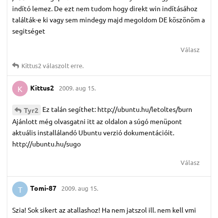
indító lemez. De ezt nem tudom hogy direkt win indításához
találták-e ki vagy sem mindegy majd megoldom DE köszönöm a
segitséget
Válasz
Kittus2
válaszolt erre.
Kittus2
2009. aug 15.
K
Ez talán segíthet: http://ubuntu.hu/letoltes/burn
Tyr2
Ajánlott még olvasgatni itt az oldalon a súgó menüpont
aktuális installálandó Ubuntu verzió dokumentációit.
http://ubuntu.hu/sugo
Válasz
Tomi-87
2009. aug 15.
T
Szia! Sok sikert az atallashoz! Ha nem jatszol ill. nem kell vmi