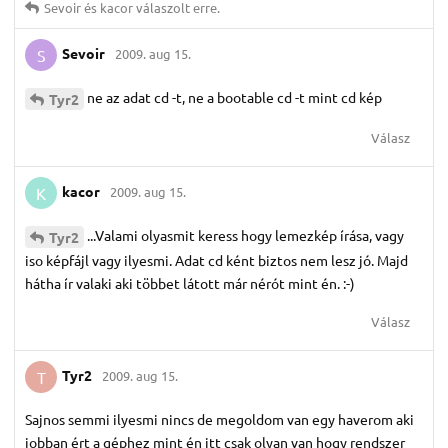
Sevoir
és
kacor
válaszolt erre.
Sevoir
2009. aug 15.
S
ne az adat cd -t, ne a bootable cd -t mint cd kép
Tyr2
Válasz
kacor
2009. aug 15.
K
...Valami olyasmit keress hogy lemezkép írása, vagy
Tyr2
iso képfájl vagy ilyesmi. Adat cd ként biztos nem lesz jó. Majd
hátha ír valaki aki többet látott már nérót mint én. :-)
Válasz
Tyr2
2009. aug 15.
T
Sajnos semmi ilyesmi nincs de megoldom van egy haverom aki
jobban ért a géphez mint én itt csak olyan van hogy rendszer