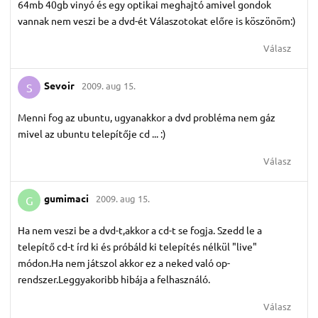
64mb 40gb vinyó és egy optikai meghajtó amivel gondok
vannak nem veszi be a dvd-ét Válaszotokat előre is köszönöm:)
Válasz
Sevoir
2009. aug 15.
S
Menni fog az ubuntu, ugyanakkor a dvd probléma nem gáz
mivel az ubuntu telepítője cd ... :)
Válasz
gumimaci
2009. aug 15.
G
Ha nem veszi be a dvd-t,akkor a cd-t se fogja. Szedd le a
telepítő cd-t írd ki és próbáld ki telepítés nélkül "live"
módon.Ha nem játszol akkor ez a neked való op-
rendszer.Leggyakoribb hibája a felhasználó.
Válasz