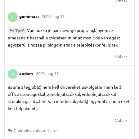
gumimaci
2009. aug 15.
G
Van hozzá jó pár csevegő program,lányom az
Tyr2
emesene-t használja csicsásan mint az msn-t,de van egész
egyszerű is hozzá pl:pingdin amit a telepítéskor fel is rak.
Válasz
aadam
2009. aug 15.
A
és ami a legjobb:) nem kell drivereket pakolgatni, nem kell
office csomagokkal, zenelejátszókkal, videólejátszókkal
szorakozgatni ...fent van minden alapból;) egyedül a codeceket
kell felpakolni:)
Válasz
Drakonisz
válaszolt erre.