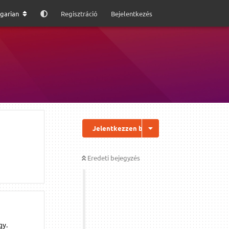
garian
Regisztráció
Bejelentkezés
Jelentkezzen be a válaszhoz
Eredeti bejegyzés
gy.