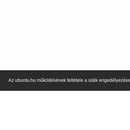
Az ubuntu.hu működésének feltétele a sütik engedélyezés
Kezdőoldal
Blog
ÁSZF
Szabályzat
Ka