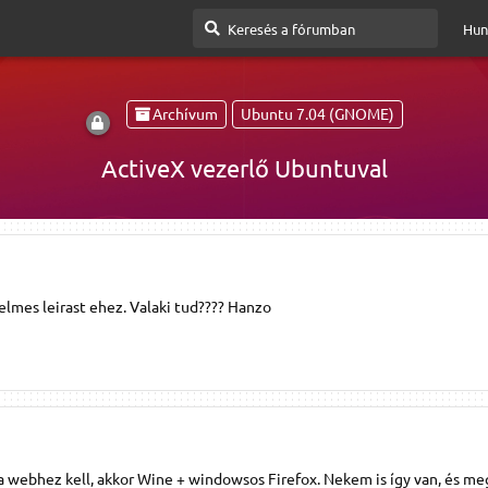
Hun
Archívum
Ubuntu 7.04 (GNOME)
ActiveX vezerlő Ubuntuval
lmes leirast ehez. Valaki tud???? Hanzo
 webhez kell, akkor Wine + windowsos Firefox. Nekem is így van, és me