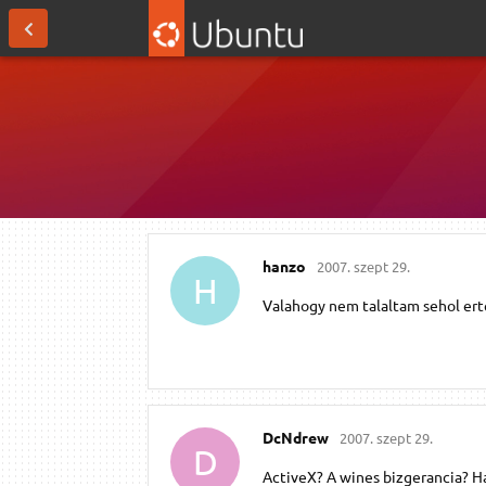
hanzo
2007. szept 29.
H
Valahogy nem talaltam sehol erte
DcNdrew
2007. szept 29.
D
ActiveX? A wines bizgerancia? Ha