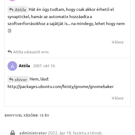
Hát én úgy tudtam, hogy csak akkor érhető el
Attila
synaptickel, hamár az automatix hozzáadta a
szoftverforrásokhoz a sajátját is... na mindegy, lehet hogy nem
:))
Válasz
Attila
válaszolt erre.
Attila
2007. okt 10.
A
Nem, lásd:
shiver
http://packages.ubuntu.com/feisty/gnome/gnomebaker
Válasz
ENNYIVEL KÉSŐBB:
15 ÉV
administrator
2022. ápr 18.
lezárta a témát.