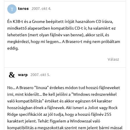
toros
2007. okt 4.
T
Én K3B-t és a Gnome beépített íróját használom CD írásra,
mindkettő alapesetben kompatibilis CD-t ír, ha valamiért ez
lehetetlen (mert olyan fájlnév van benne), akkor szól, és
megkérdezi, hogy mi legyen... A Brasero-t még nem próbáltam
eddig.
Válasz
warp
2007. okt 5.
No... A Brasero "linuxa" érdekes módon tud hosszú fájlneveket
irni, mint kiderült... Be kell jelölni a "Windows rednszerekkel
való kompatibilítás" értéket és akkor egészen 64 karakter
hosszúságban élnek a fájlnevek. Aki ismeri a Joliot vagy Rock
Ridge specifikációt az jól tudja, hogy a hosszú fájlnév 255
karaktert jelent. Tehát: figyelem a Windowssal való
kompatibilitás a megszokottak szerint nem jelent bármi mással