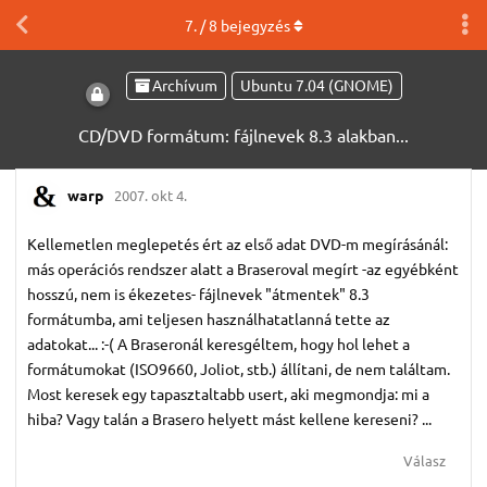
7
. /
8
bejegyzés
Archívum
Ubuntu 7.04 (GNOME)
CD/DVD formátum: fájlnevek 8.3 alakban...
warp
2007. okt 4.
Kellemetlen meglepetés ért az első adat DVD-m megírásánál:
más operációs rendszer alatt a Braseroval megírt -az egyébként
hosszú, nem is ékezetes- fájlnevek "átmentek" 8.3
formátumba, ami teljesen használhatatlanná tette az
adatokat... :-( A Braseronál keresgéltem, hogy hol lehet a
formátumokat (ISO9660, Joliot, stb.) állítani, de nem találtam.
Most keresek egy tapasztaltabb usert, aki megmondja: mi a
hiba? Vagy talán a Brasero helyett mást kellene kereseni? ...
Válasz