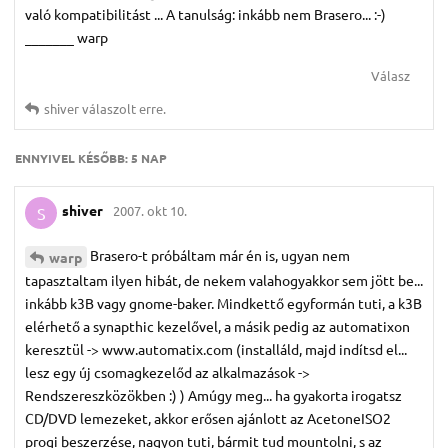
való kompatibilitást ... A tanulság: inkább nem Brasero... :-)
_______ warp
Válasz
shiver
válaszolt erre.
ENNYIVEL KÉSŐBB:
5 NAP
shiver
2007. okt 10.
S
Brasero-t próbáltam már én is, ugyan nem
warp
tapasztaltam ilyen hibát, de nekem valahogyakkor sem jött be...
inkább k3B vagy gnome-baker. Mindkettő egyformán tuti, a k3B
elérhető a synapthic kezelővel, a másik pedig az automatixon
keresztül -> www.automatix.com (installáld, majd indítsd el...
lesz egy új csomagkezelőd az alkalmazások ->
Rendszereszközökben :) ) Amúgy meg... ha gyakorta irogatsz
CD/DVD lemezeket, akkor erősen ajánlott az AcetoneISO2
progi beszerzése, nagyon tuti, bármit tud mountolni, s az