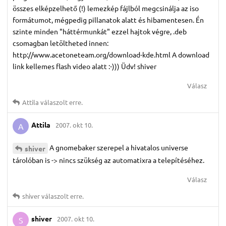
összes elképzelhető (!) lemezkép fájlból megcsinálja az iso
formátumot, mégpedig pillanatok alatt és hibamentesen. Én
szinte minden "háttérmunkát" ezzel hajtok végre, .deb
csomagban letöltheted innen:
http://www.acetoneteam.org/download-kde.html A download
link kellemes flash video alatt :-))) Üdv! shiver
Válasz
Attila
válaszolt erre.
Attila
2007. okt 10.
A
A gnomebaker szerepel a hivatalos universe
shiver
tárolóban is -> nincs szükség az automatixra a telepítéséhez.
Válasz
shiver
válaszolt erre.
shiver
2007. okt 10.
S