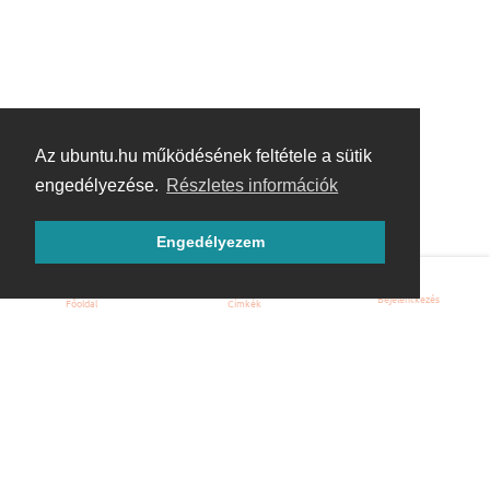
Az ubuntu.hu működésének feltétele a sütik
engedélyezése.
Részletes információk
Engedélyezem
Bejelentkezés
Főoldal
Címkék