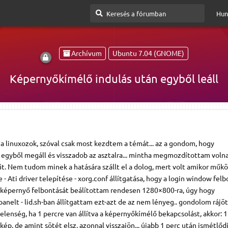
Hun
Archívum
Ubuntu 7.04 (GNOME)
Képernyőkímélő indulás után egyből leáll
ja linuxozok, szóval csak most kezdtem a témát... az a gondom, hogy
egyből megáll és visszadob az asztalra... mintha megmozdítottam volna
t. Nem tudom minek a hatására szállt el a dolog, mert volt amikor működ
 - Ati driver telepítése - xorg.conf állítgatása, hogy a login window felb
 - képernyő felbontását beálítottam rendesen 1280×800-ra, úgy hogy
anelt - lid.sh-ban állítgattam ezt-azt de az nem lényeg.. gondolom rájö
 jelenség, ha 1 percre van állítva a képernyőkímélő bekapcsolást, akkor: 1
ép, de amint sötét elsz, azonnal visszajön... újabb 1 perc után ismétlődi