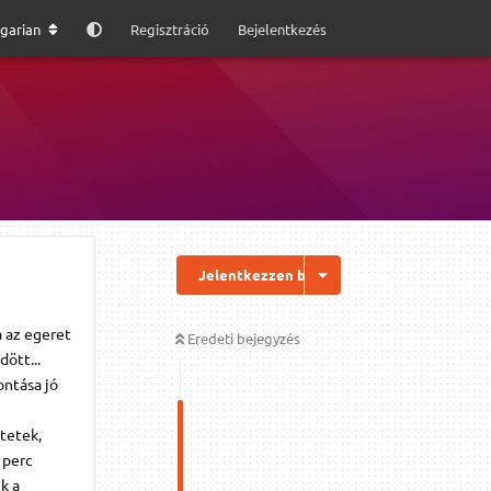
garian
Regisztráció
Bejelentkezés
Jelentkezzen be a válaszhoz
 az egeret
Eredeti bejegyzés
ött...
ontása jó
ttetek,
 perc
k a