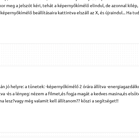
kkor meg a jelszót kéri, tehát a képernyőkímélő elindul, de azonnal kilép,
képernyőkímélő beállításaira kattintva elszáll az X, és újraindul... Ha tu
 jó helyre: a tünetek: -képernyőkímélő 2 órára állítva -energiagazdálk
tva -és a lényeg: nézem a filmet,és fogja magát a kedves masina,és elsöté
 lesz?vagy még valamit kell állítanom?? köszi a segítséget!!