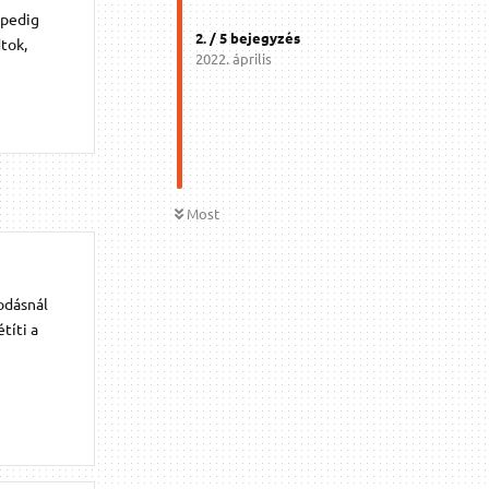
 pedig
2
. /
5
bejegyzés
dtok,
2022. április
Most
odásnál
títi a