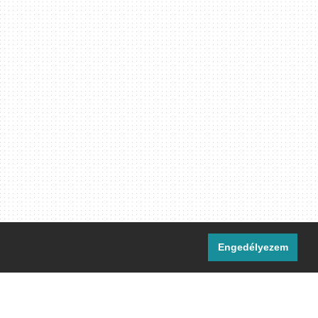
Engedélyezem
i csatornáink: