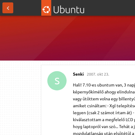
Senki
2007. okt 23.
S
Hali! 7.10-es ubuntum van, 3 nap
képernyőkímélő ahogy elindulna 
vagy ütöttem volna egy billentyű
amiket csináltam: - Xgl telepítése
legyen (csak 2 számot írtam át)
kiválasztottam a megfelelő LCD p
hoyg laptopról van szó... Tehát a
mozdulatlanság után elsötétül a k