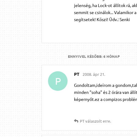
jelenség, ha Lock-ot állítok rá, a
semmit se csinálok... Valamikor a 
segítsetek! Köszi! Üdv.: Senki
ENNYIVEL KÉSŐBB:
6 HÓNAP
PT
2008. ápr 21.
P
Gondoltam,ideírom a gondom,talán
minden "soha" és 2 órára van állí
képernyőt.ez a compizos probléma
PT
válaszolt erre.