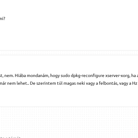
ni?
t, nem. Hiába mondanám, hogy sudo dpkg-reconfigure xserver-xorg, ha 
 már nem lehet.. De szerintem túl magas neki vagy a felbontás, vagy a Hz
ta a témát.