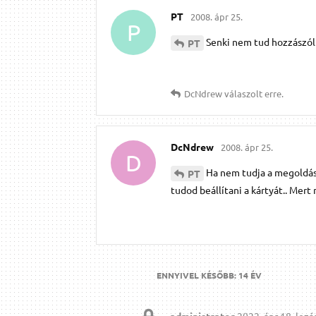
PT
2008. ápr 25.
P
Senki nem tud hozzászól
PT
DcNdrew
válaszolt erre.
DcNdrew
2008. ápr 25.
D
Ha nem tudja a megoldás
PT
tudod beállítani a kártyát.. Mert
ENNYIVEL KÉSŐBB:
14 ÉV
administrator
2022. ápr 18.
lezár