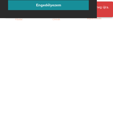
Engedélyezem
Hoppá! Valami hiba történt. Frissítse az oldalt és próbálja meg újra.
Bejelentkezés
Főoldal
Címkék
Kezdőoldal
Blog
ÁSZF
Szabályzat
Kapcsolat
ubuntu.hu :: Magyar Ubuntu Közösség
© 2007 – 2026
Önkéntes segítők:
Megtekintés