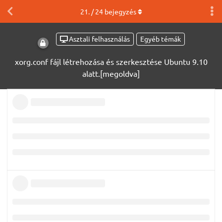
21
. /
24
bejegyzés
Asztali felhasználás
Egyéb témák
xorg.conf fájl létrehozása és szerkesztése Ubuntu 9.10
alatt.[megoldva]