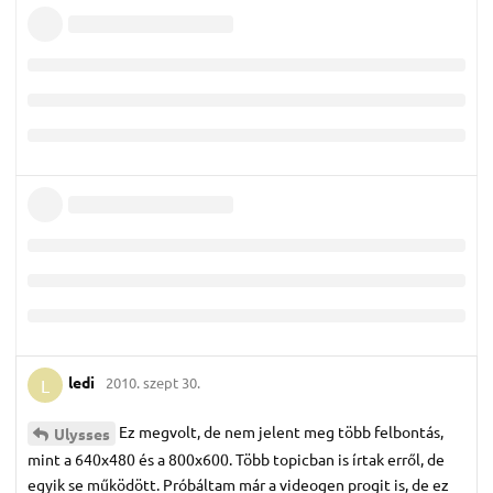
ledi
2010. szept 30.
L
Ez megvolt, de nem jelent meg több felbontás,
Ulysses
mint a 640x480 és a 800x600. Több topicban is írtak erről, de
egyik se működött. Próbáltam már a videogen progit is, de ez