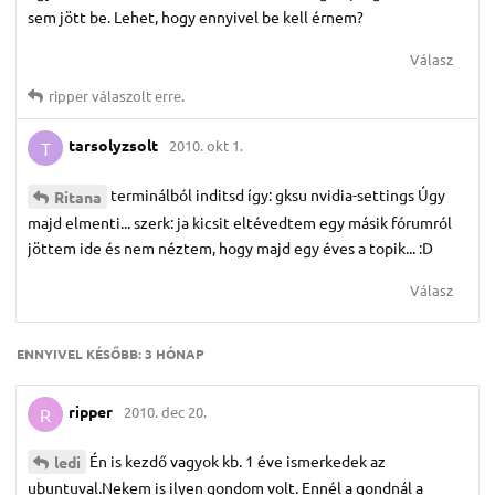
sem jött be. Lehet, hogy ennyivel be kell érnem?
Válasz
ripper
válaszolt erre.
tarsolyzsolt
2010. okt 1.
T
terminálból inditsd így: gksu nvidia-settings Úgy
Ritana
majd elmenti... szerk: ja kicsit eltévedtem egy másik fórumról
jöttem ide és nem néztem, hogy majd egy éves a topik... :D
Válasz
ENNYIVEL KÉSŐBB:
3 HÓNAP
ripper
2010. dec 20.
R
Én is kezdő vagyok kb. 1 éve ismerkedek az
ledi
ubuntuval.Nekem is ilyen gondom volt. Ennél a gondnál a