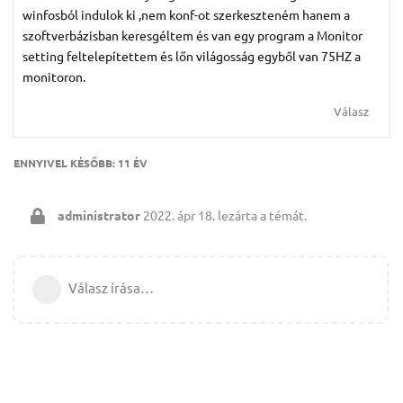
winfosból indulok ki ,nem konf-ot szerkeszteném hanem a
szoftverbázisban keresgéltem és van egy program a Monitor
setting feltelepítettem és lőn világosság egyből van 75HZ a
monitoron.
Válasz
ENNYIVEL KÉSŐBB:
11 ÉV
administrator
2022. ápr 18.
lezárta a témát.
Válasz írása…