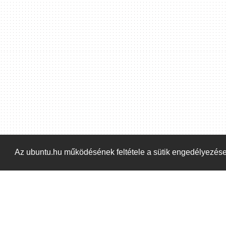
Hoppá! Valami hiba történt. Frissítse az oldalt és próbálja meg újra.
Az ubuntu.hu működésének feltétele a sütik engedélyezés