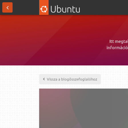
Itt megta
információ
Vissza a blogösszefoglalóhoz