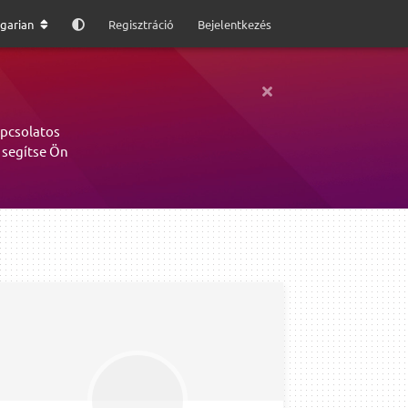
garian
Regisztráció
Bejelentkezés
apcsolatos
 segítse Ön