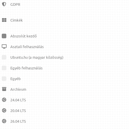
GDPR
Címkék
Abszolút kezdő
Asztali felhasználás
Ubuntu.hu (a magyar közösség)
Egyéb felhasználás
Egyéb
Archívum
24.04 LTS
20.04 LTS
26.04 LTS