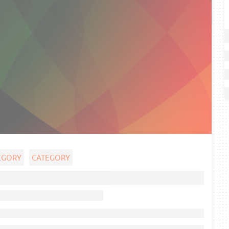
EGORY
CATEGORY
Ghost title