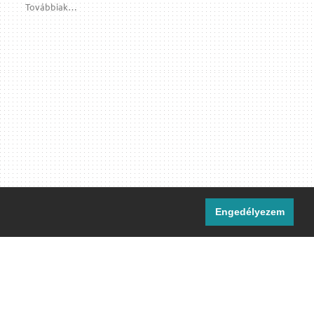
Továbbiak…
Engedélyezem
i csatornáink:
[M]
IRC
rtalma, ahol másként nem jelezzük,