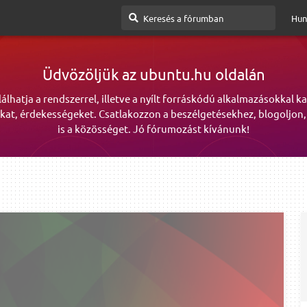
Hun
Üdvözöljük az ubuntu.hu oldalán
lálhatja a rendszerrel, illetve a nyílt forráskódú alkalmazásokkal k
kat, érdekességeket. Csatlakozzon a beszélgetésekhez, blogoljon,
is a közösséget. Jó fórumozást kívánunk!