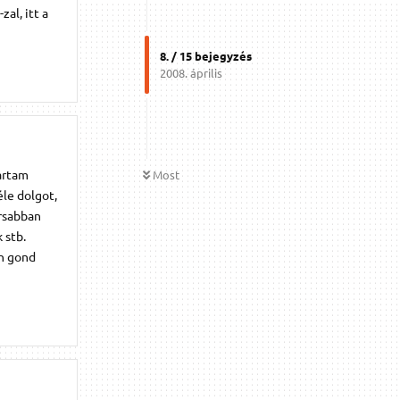
al, itt a
8
. /
15
bejegyzés
2008. április
artam
Most
le dolgot,
orsabban
 stb.
en gond