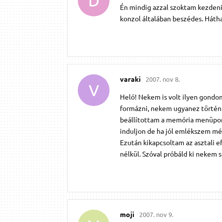
D
Én mindig azzal szoktam kezdeni,
konzol általában beszédes. Háth
varaki
2007. nov 8.
V
Heló! Nekem is volt ilyen gondom
formázni, nekem ugyanez történt
beállítottam a memória menüpont
induljon de ha jól emlékszem még
Ezután kikapcsoltam az asztali 
nélkül. Szóval próbáld ki nekem se
moji
2007. nov 9.