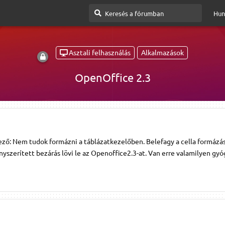
Hun
Asztali felhasználás
Alkalmazások
OpenOffice 2.3
ző: Nem tudok formázni a táblázatkezelőben. Belefagy a cella formázásb
ényszerített bezárás lövi le az Openoffice2.3-at. Van erre valamilyen gyóg