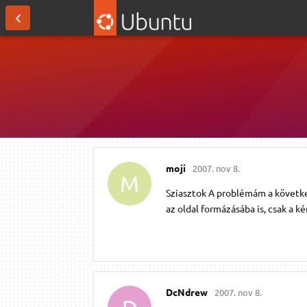
moji
2007. nov 8.
M
Sziasztok A problémám a követke
az oldal formázásába is, csak a k
DcNdrew
2007. nov 8.