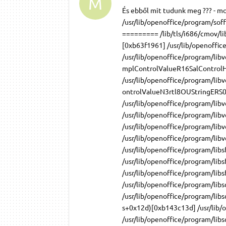
M
És ebből mit tudunk meg ??? - moji@athos:~$ ooffice -calc moji@athos:~$ *** glibc detected *** /usr/lib/openoffice/program/soffice.bin: munmap_chunk(): invalid pointer: 0x08a6fbc0 *** ======= Backtrace: ========= /lib/tls/i686/cmov/libc.so.6(cfree+0x1bb)[0xb6b0f92b] /usr/lib/libglib-2.0.so.0(g_free+0x31)[0xb63f1961] /usr/lib/openoffice/program/libvclplug_gtk680li.so[0xb5813d29] /usr/lib/openoffice/program/libvcl680li.so(_ZN11SalGraphics22GetNativeControlRegionEmmRK6RegionmRK16ImplControlValueR16SalControlHandleRKN3rtl8OUStringERS0_SC_PK12OutputDevice+0x17b)[0xb7ddca8b] /usr/lib/openoffice/program/libvcl680li.so(_ZN6Window22GetNativeControlRegionEmmRK6RegionmRK16ImplControlValueN3rtl8OUStringERS0_S8_+0x103)[0xb7e9d633] /usr/lib/openoffice/program/libvcl680li.so(_ZN7ListBox6ResizeEv+0x18c)[0xb7ee6d9c] /usr/lib/openoffice/program/libvcl680li.so[0xb7e83d14] /usr/lib/openoffice/program/libvcl680li.so(_ZN6Window4ShowEht+0xca)[0xb7e864ea] /usr/lib/openoffice/program/libvcl680li.so(_ZN7ListBoxC1EP6WindowRK5ResId+0xd6)[0xb7ee5576] /usr/lib/openoffice/program/libsfx680li.so[0xb31c4705] /usr/lib/openoffice/program/libsfx680li.so[0xb31c542b] /usr/lib/openoffice/program/libsfx680li.so[0xb31d3114] /usr/lib/openoffice/program/libsfx680li.so[0xb31d32c4] /usr/lib/openoffice/program/libsfx680li.so(_ZN12SfxTabDialog7ExecuteEv+0x37)[0xb31d34a7] /usr/lib/openoffice/program/libscui680li.so[0xadc13297] /usr/lib/openoffice/program/libsc680li.so(_ZN10ScDocShell16ExecutePageStyleER12SfxViewShellR10SfxRequests+0x12d)[0xb143c13d] /usr/lib/openoffice/program/libsc680li.so[0xb14d8bc6] /usr/lib/openoffice/program/libsc680li.so[0xb14d9198] /usr/lib/openoffice/program/libsfx680li.so[0xb3110b4a] /usr/lib/openoffice/program/libsfx680li.so(_ZN13SfxDispatcher8_ExecuteER8SfxShellRK7SfxSlotR10SfxRequestt+0x93)[0xb31113f3] /usr/lib/openoffice/program/libsfx680li.so[0xb3103ee0] /usr/lib/openoffice/program/libsfx680li.so[0xb31309eb] /usr/lib/openoffice/program/libsfx680li.so[0xb3131421] /usr/lib/openoffice/program/libfwk680li.so[0xb2ae6bef] /usr/lib/openoffice/program/libvcl680li.so[0xb7e97e66] /usr/lib/openoffice/program/libvclplug_gen680li.so(_ZN10SalDisplay21DispatchInternalEventEv+0xbc)[0xb53f616c] /usr/lib/openoffice/program/libvclplug_gtk680li.so[0xb57f3041] /usr/lib/openoffice/program/libvclplug_gtk680li.so[0xb57f3081] /usr/lib/libglib-2.0.so.0[0xb63e8551] /usr/lib/libglib-2.0.so.0(g_main_context_dispatch+0x17c)[0xb63ea11c] /usr/lib/libglib-2.0.so.0[0xb63ed55f] /usr/lib/libglib-2.0.so.0(g_main_context_iteration+0x65)[0xb63edac5] /usr/lib/openoffice/program/libvclplug_gtk680li.so[0xb57f5171] /usr/lib/openoffice/program/libvclplug_gen680li.so(_ZN14X11SalInstance5YieldEbb+0x37)[0xb53fd927] /usr/lib/openoffice/program/libvcl680li.so(_ZN11Application5YieldEb+0x59)[0xb7c97559] /usr/lib/openoffice/program/libvcl680li.so(_ZN11Application7ExecuteEv+0x3c)[0xb7c9767c] /usr/lib/openoffice/program/soffice.bin(_ZN7desktop7Desktop4MainEv+0x145d)[0x806f07d] /usr/lib/openoffice/program/libvcl680li.so[0xb7c9d34c] /usr/lib/openoffice/program/libvcl680li.so(_Z6SVMainv+0x35)[0xb7c9d455] /usr/lib/openoffice/program/soffice.bin(main+0xcf)[0x806150f] /lib/tls/i686/cmov/libc.so.6(__libc_start_main+0xe0)[0xb6ab8050] /usr/lib/openoffice/program/soffice.bin(_ZN6Window15SetPosSizePixelEllllt+0x365)[0x80613d1] ======= Memory map: ======== 08048000-0809d00