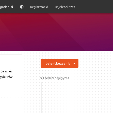
garian
Regisztráció
Bejelentkezés
Jelentkezzen be a válaszhoz
a is, és
yír? thx.
Eredeti bejegyzés