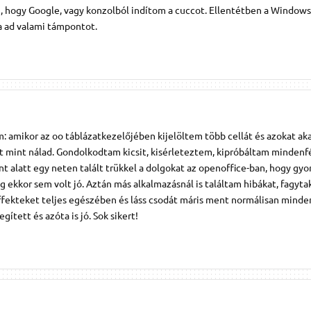
 hogy Google, vagy konzolból indítom a cuccot. Ellentétben a Windows-z
a ad valami támpontot.
: amikor az oo táblázatkezelőjében kijelöltem több cellát és azokat ak
 mint nálad. Gondolkodtam kicsit, kisérleteztem, kipróbáltam mindenfé
 alatt egy neten talált trükkel a dolgokat az openoffice-ban, hogy gy
 ekkor sem volt jó. Aztán más alkalmazásnál is találtam hibákat, fagytak
effekteket teljes egészében és láss csodát máris ment normálisan mind
gített és azóta is jó. Sok sikert!