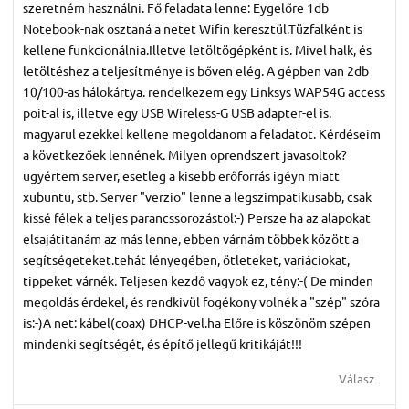
szeretném használni. Fő feladata lenne: Eygelőre 1db
Notebook-nak osztaná a netet Wifin keresztül.Tüzfalként is
kellene funkcionálnia.Illetve letöltögépként is. Mivel halk, és
letöltéshez a teljesítménye is bőven elég. A gépben van 2db
10/100-as hálokártya. rendelkezem egy Linksys WAP54G access
poit-al is, illetve egy USB Wireless-G USB adapter-el is.
magyarul ezekkel kellene megoldanom a feladatot. Kérdéseim
a következőek lennének. Milyen oprendszert javasoltok?
ugyértem server, esetleg a kisebb erőforrás igéyn miatt
xubuntu, stb. Server "verzio" lenne a legszimpatikusabb, csak
kissé félek a teljes parancssorozástol:-) Persze ha az alapokat
elsajátitanám az más lenne, ebben várnám többek között a
segítségeteket.tehát lényegében, ötleteket, variáciokat,
tippeket várnék. Teljesen kezdő vagyok ez, tény:-( De minden
megoldás érdekel, és rendkivül fogékony volnék a "szép" szóra
is:-)A net: kábel(coax) DHCP-vel.ha Előre is köszönöm szépen
mindenki segítségét, és építő jellegű kritikáját!!!
Válasz