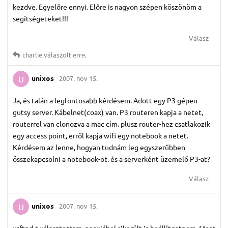
kezdve. Egyelőre ennyi. Előre is nagyon szépen köszönöm a
segítségeteket!!!
Válasz
charlie
válaszolt erre.
unixos
2007. nov 15.
U
Ja, és talán a legfontosabb kérdésem. Adott egy P3 gépen
gutsy server. Kábelnet(coax) van. P3 routeren kapja a netet,
routerrel van clonozva a mac cím. plusz router-hez csatlakozik
egy access point, erről kapja wifi egy notebook a netet.
Kérdésem az lenne, hogyan tudnám leg egyszerűbben
összekapcsolni a notebook-ot. és a serverként üzemelő P3-at?
Válasz
unixos
2007. nov 15.
U
vsftpd-t választottam. nagyjábol sikerült is beállítgatnom. Most