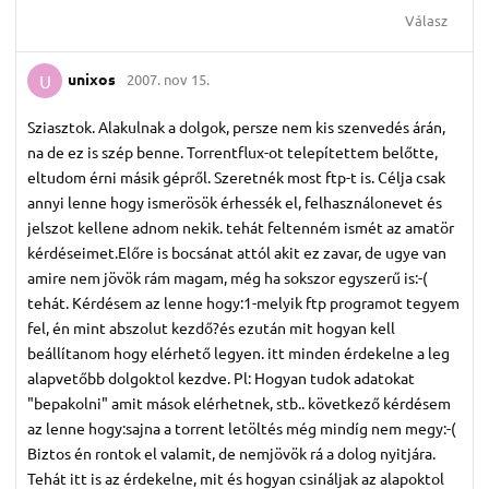
Válasz
unixos
2007. nov 15.
U
Sziasztok. Alakulnak a dolgok, persze nem kis szenvedés árán,
na de ez is szép benne. Torrentflux-ot telepítettem belőtte,
eltudom érni másik gépről. Szeretnék most ftp-t is. Célja csak
annyi lenne hogy ismerösök érhessék el, felhasználonevet és
jelszot kellene adnom nekik. tehát feltenném ismét az amatör
kérdéseimet.Előre is bocsánat attól akit ez zavar, de ugye van
amire nem jövök rám magam, még ha sokszor egyszerű is:-(
tehát. Kérdésem az lenne hogy:1-melyik ftp programot tegyem
fel, én mint abszolut kezdő?és ezután mit hogyan kell
beállítanom hogy elérhető legyen. itt minden érdekelne a leg
alapvetőbb dolgoktol kezdve. Pl: Hogyan tudok adatokat
"bepakolni" amit mások elérhetnek, stb.. következő kérdésem
az lenne hogy:sajna a torrent letöltés még mindíg nem megy:-(
Biztos én rontok el valamit, de nemjövök rá a dolog nyitjára.
Tehát itt is az érdekelne, mit és hogyan csináljak az alapoktol