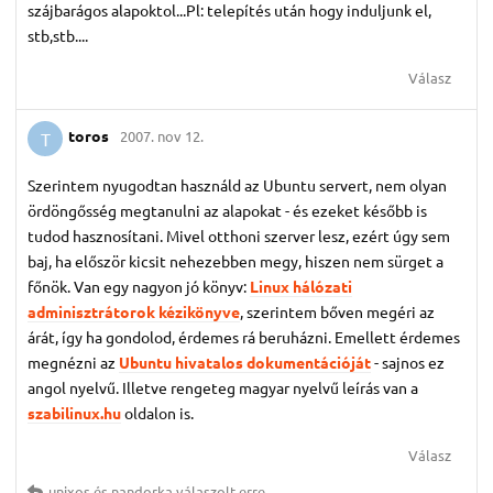
szájbarágos alapoktol...Pl: telepítés után hogy induljunk el,
stb,stb....
Válasz
toros
2007. nov 12.
T
Szerintem nyugodtan használd az Ubuntu servert, nem olyan
ördöngősség megtanulni az alapokat - és ezeket később is
tudod hasznosítani. Mivel otthoni szerver lesz, ezért úgy sem
baj, ha először kicsit nehezebben megy, hiszen nem sürget a
főnök. Van egy nagyon jó könyv:
Linux hálózati
adminisztrátorok kézikönyve
, szerintem bőven megéri az
árát, így ha gondolod, érdemes rá beruházni. Emellett érdemes
megnézni az
Ubuntu hivatalos dokumentációját
- sajnos ez
angol nyelvű. Illetve rengeteg magyar nyelvű leírás van a
szabilinux.hu
oldalon is.
Válasz
unixos
és
nandorka
válaszolt erre.