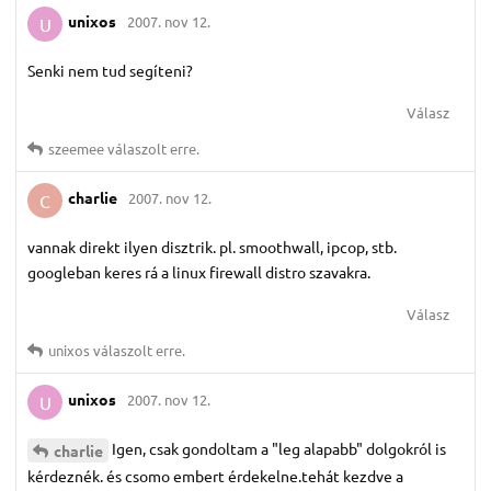
unixos
2007. nov 12.
U
Senki nem tud segíteni?
Válasz
szeemee
válaszolt erre.
charlie
2007. nov 12.
C
vannak direkt ilyen disztrik. pl. smoothwall, ipcop, stb.
googleban keres rá a linux firewall distro szavakra.
Válasz
unixos
válaszolt erre.
unixos
2007. nov 12.
U
Igen, csak gondoltam a "leg alapabb" dolgokról is
charlie
kérdeznék. és csomo embert érdekelne.tehát kezdve a