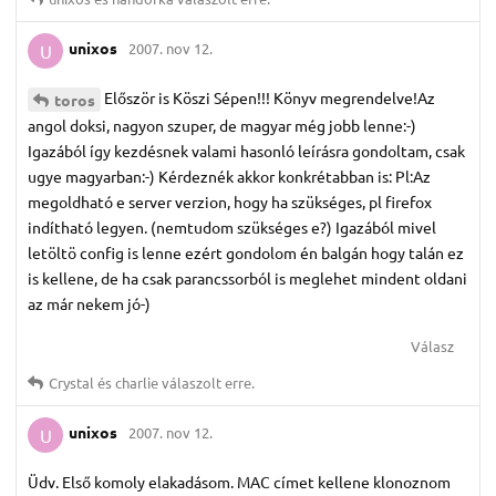
unixos
2007. nov 12.
U
Először is Köszi Sépen!!! Könyv megrendelve!Az
toros
angol doksi, nagyon szuper, de magyar még jobb lenne:-)
Igazából így kezdésnek valami hasonló leírásra gondoltam, csak
ugye magyarban:-) Kérdeznék akkor konkrétabban is: Pl:Az
megoldható e server verzion, hogy ha szükséges, pl firefox
indítható legyen. (nemtudom szükséges e?) Igazából mivel
letöltö config is lenne ezért gondolom én balgán hogy talán ez
is kellene, de ha csak parancssorból is meglehet mindent oldani
az már nekem jó-)
Válasz
Crystal
és
charlie
válaszolt erre.
unixos
2007. nov 12.
U
Üdv. Első komoly elakadásom. MAC címet kellene klonoznom