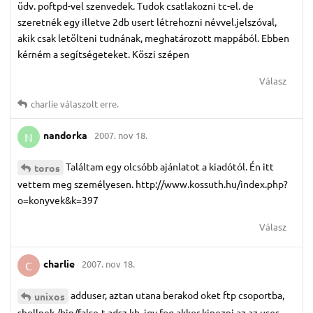
üdv. poftpd-vel szenvedek. Tudok csatlakozni tc-el. de
szeretnék egy illetve 2db usert létrehozni névvel.jelszóval,
akik csak letölteni tudnának, meghatározott mappából. Ebben
kérném a segítségeteket. Köszi szépen
Válasz
charlie
válaszolt erre.
nandorka
2007. nov 18.
N
Találtam egy olcsóbb ajánlatot a kiadótól. Én itt
toros
vettem meg személyesen. http://www.kossuth.hu/index.php?
o=konyvek&k=397
Válasz
charlie
2007. nov 18.
C
adduser, aztan utana berakod oket ftp csoportba,
unixos
shellnek /bin/false-t adsz kb. igy fog akkor kinezni az az user