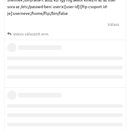
sora az /etc/passwd-ben: user:x:[user id]:[ftp csoport id-
je]:userneve:/home/ftp:/bin/false
Válasz
unixos
válaszolt erre.