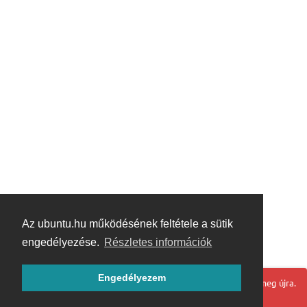
Az ubuntu.hu működésének feltétele a sütik
engedélyezése.
Részletes információk
Engedélyezem
Hoppá! Valami hiba történt. Frissítse az oldalt és próbálja meg újra.