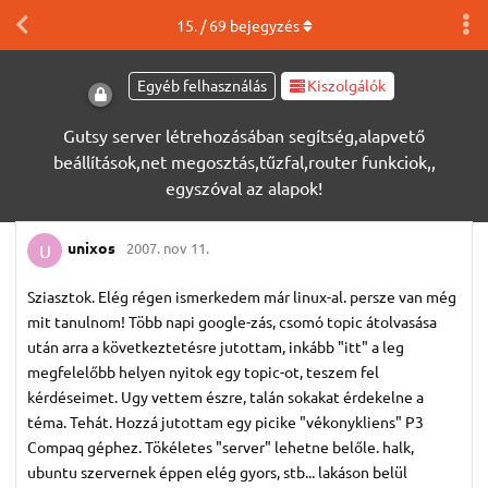
15
. /
69
bejegyzés
Egyéb felhasználás
Kiszolgálók
Gutsy server létrehozásában segítség,alapvető
beállítások,net megosztás,tűzfal,router funkciok,,
egyszóval az alapok!
unixos
2007. nov 11.
U
Sziasztok. Elég régen ismerkedem már linux-al. persze van még
mit tanulnom! Több napi google-zás, csomó topic átolvasása
után arra a következtetésre jutottam, inkább "itt" a leg
megfelelőbb helyen nyitok egy topic-ot, teszem fel
kérdéseimet. Ugy vettem észre, talán sokakat érdekelne a
téma. Tehát. Hozzá jutottam egy picike "vékonykliens" P3
Compaq géphez. Tökéletes "server" lehetne belőle. halk,
ubuntu szervernek éppen elég gyors, stb... lakáson belül