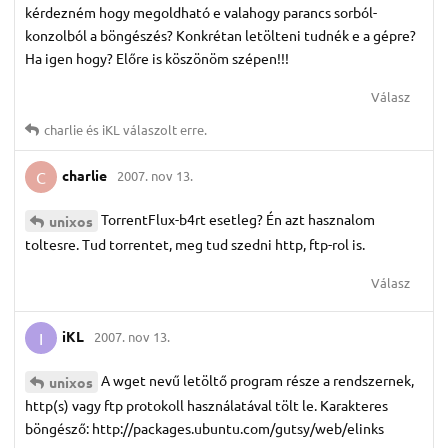
kérdezném hogy megoldható e valahogy parancs sorból-
konzolból a böngészés? Konkrétan letölteni tudnék e a gépre?
Ha igen hogy? Előre is köszönöm szépen!!!
Válasz
charlie
és
iKL
válaszolt erre.
charlie
2007. nov 13.
C
TorrentFlux-b4rt esetleg? Én azt hasznalom
unixos
toltesre. Tud torrentet, meg tud szedni http, ftp-rol is.
Válasz
iKL
2007. nov 13.
I
A wget nevű letöltő program része a rendszernek,
unixos
http(s) vagy ftp protokoll használatával tölt le. Karakteres
böngésző: http://packages.ubuntu.com/gutsy/web/elinks