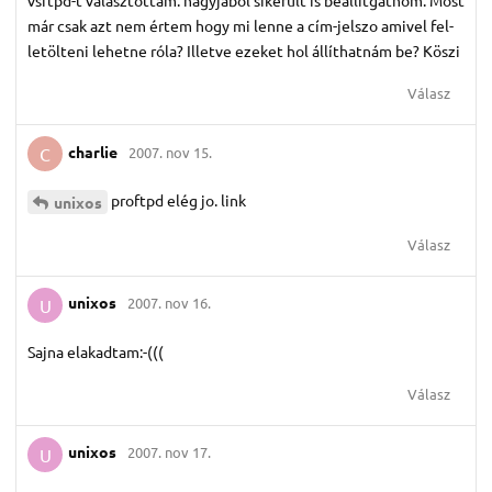
már csak azt nem értem hogy mi lenne a cím-jelszo amivel fel-
letölteni lehetne róla? Illetve ezeket hol állíthatnám be? Köszi
Válasz
charlie
2007. nov 15.
C
proftpd elég jo. link
unixos
Válasz
unixos
2007. nov 16.
U
Sajna elakadtam:-(((
Válasz
unixos
2007. nov 17.
U