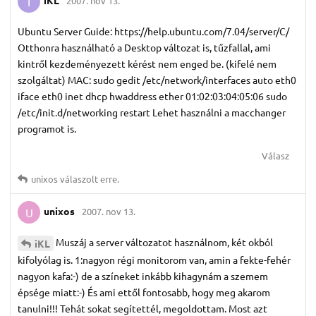
iKL
2007. nov 13.
I
Ubuntu Server Guide: https://help.ubuntu.com/7.04/server/C/
Otthonra használható a Desktop változat is, tűzfallal, ami
kintről kezdeményezett kérést nem enged be. (kifelé nem
szolgáltat) MAC: sudo gedit /etc/network/interfaces auto eth0
iface eth0 inet dhcp hwaddress ether 01:02:03:04:05:06 sudo
/etc/init.d/networking restart Lehet használni a macchanger
programot is.
Válasz
unixos
válaszolt erre.
unixos
2007. nov 13.
U
Muszáj a server változatot használnom, két okból
iKL
kifolyólag is. 1:nagyon régi monitorom van, amin a fekte-fehér
nagyon kafa:-) de a színeket inkább kihagynám a szemem
épsége miatt:-) És ami ettől fontosabb, hogy meg akarom
tanulni!!! Tehát sokat segítettél, megoldottam. Most azt