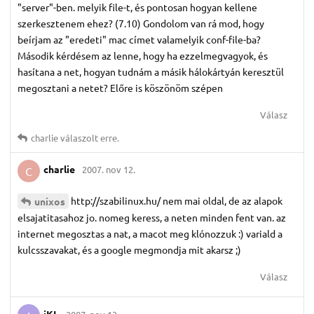
"server"-ben. melyik file-t, és pontosan hogyan kellene
szerkesztenem ehez? (7.10) Gondolom van rá mod, hogy
beírjam az "eredeti" mac címet valamelyik conf-file-ba?
Második kérdésem az lenne, hogy ha ezzelmegvagyok, és
hasítana a net, hogyan tudnám a másik hálokártyán keresztül
megosztani a netet? Előre is köszönöm szépen
Válasz
charlie
válaszolt erre.
charlie
2007. nov 12.
C
http://szabilinux.hu/ nem mai oldal, de az alapok
unixos
elsajatitasahoz jo. nomeg keress, a neten minden fent van. az
internet megosztas a nat, a macot meg klónozzuk :) variald a
kulcsszavakat, és a google megmondja mit akarsz ;)
Válasz