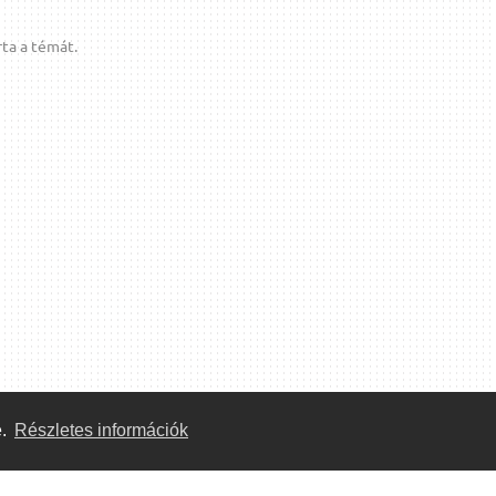
ta a témát.
e.
Részletes információk