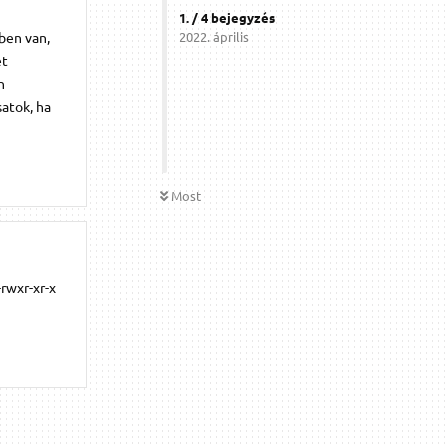
1
. /
4
bejegyzés
ben van,
2022. április
et
n
satok, ha
Most
rwxr-xr-x