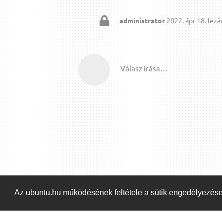
administrator
2022. ápr 18.
lezár
Válasz írása…
Az ubuntu.hu működésének feltétele a sütik engedélyezés