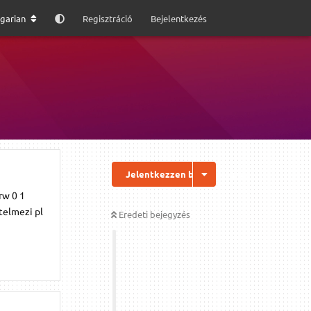
garian
Regisztráció
Bejelentkezés
Jelentkezzen be a válaszhoz
rw 0 1
telmezi pl
Eredeti bejegyzés