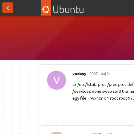
vadasy
2007. máj 2.
V
az /etc/fstab: proc /proc proc de
/dev/sda2 none swap sw 0 0 simá
egy file: -rwxr-xr-x 1 root root 