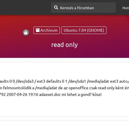
Hun
Archívum
Ubuntu 7.04 (GNOME)
read only
faults 0 0 /dev/sda3 / ext3 defaults 0 1 /dev/sda1 /media/adat ext3 auto,
n felmountolódik a /media/adat de az openoffice csak read only ként ér
97792 2007-04-26 19:16 adasvet.doc mi lehet a gond? köszi