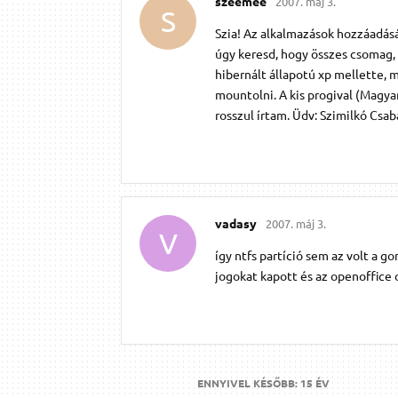
szeemee
2007. máj 3.
S
Szia! Az alkalmazások hozzáadás
úgy keresd, hogy összes csomag,
hibernált állapotú xp mellette, m
mountolni. A kis progival (Magyar
rosszul írtam. Üdv: Szimilkó Cs
vadasy
2007. máj 3.
V
így ntfs partíció sem az volt a g
jogokat kapott és az openoffice 
ENNYIVEL KÉSŐBB:
15 ÉV