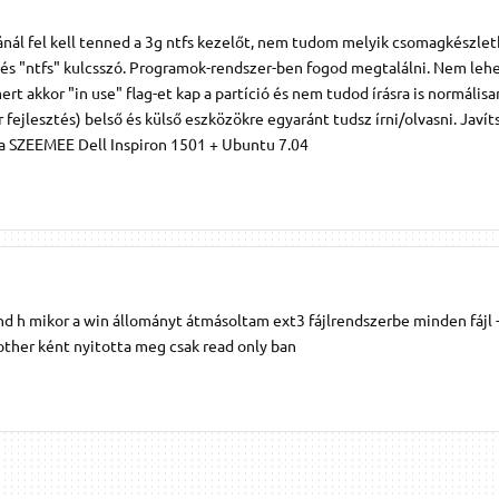
ánál fel kell tenned a 3g ntfs kezelőt, nem tudom melyik csomagkészlet
 és "ntfs" kulcsszó. Programok-rendszer-ben fogod megtalálni. Nem leh
ert akkor "in use" flag-et kap a partíció és nem tudod írásra is normálisa
 fejlesztés) belső és külső eszközökre egyaránt tudsz írni/olvasni. Javít
aba SZEEMEE Dell Inspiron 1501 + Ubuntu 7.04
ond h mikor a win állományt átmásoltam ext3 fájlrendszerbe minden fájl -
other ként nyitotta meg csak read only ban