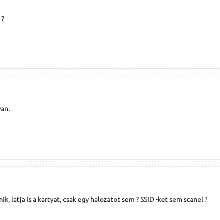
 ?
an.
k, latja is a kartyat, csak egy halozatot sem ? SSID -ket sem scanel ?