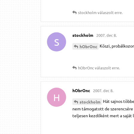
stockholm
válaszolt erre.
stockholm
2007. dec 8.
S
Köszi, probálkozo
hObrOnc
hObrOnc
válaszolt erre.
hObrOnc
2007. dec 8.
H
Hát sajnos több
stockholm
nem támogatott de szerencsére n
teljesen kezdőként mert a saját 