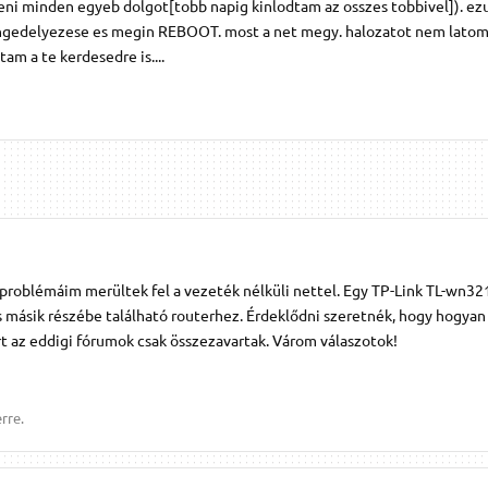
ni minden egyeb dolgot[tobb napig kinlodtam az osszes tobbivel]). ez
gedelyezese es megin REBOOT. most a net megy. halozatot nem latom
am a te kerdesedre is....
 problémáim merültek fel a vezeték nélküli nettel. Egy TP-Link TL-wn32
kás másik részébe található routerhez. Érdeklődni szeretnék, hogy hogya
rt az eddigi fórumok csak összezavartak. Várom válaszotok!
rre.