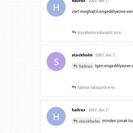
ha0rex
2007. dec 7.
H
zárt meghajtó engedélyezve van
stockholm
válaszolt erre.
stockholm
2007. dec 7.
S
Igen engedélyezve v
ha0rex
ha0rex
válaszolt erre.
ha0rex
2007. dec 7.
H
minden jonak tuni
stockholm