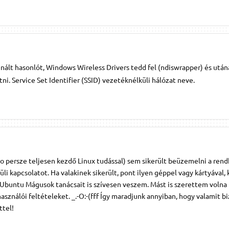
nált hasonlót, Windows Wireless Drivers tedd fel (ndiswrapper) és után
ni. Service Set Identifier (SSID) vezetéknélküli hálózat neve.
 persze teljesen kezdő Linux tudással) sem sikerült beüzemelni a rend
üli kapcsolatot. Ha valakinek sikerült, pont ilyen géppel vagy kártyával,
! Ubuntu Mágusok tanácsait is szívesen veszem. Mást is szerettem volna í
sználói feltételeket. _.-O:-(fff Így maradjunk annyiban, hogy valamit b
ttel!