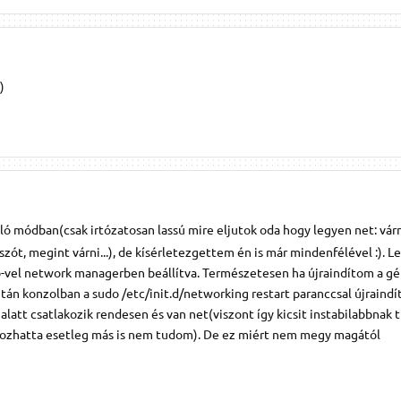
)
 módban(csak irtózatosan lassú mire eljutok oda hogy legyen net: várn
elszót, megint várni...), de kísérletezgettem én is már mindenfélével :). 
el network managerben beállítva. Természetesen ha újraindítom a g
után konzolban a sudo /etc/init.d/networking restart paranccsal újraind
 alatt csatlakozik rendesen és van net(viszont így kicsit instabilabbnak t
okozhatta esetleg más is nem tudom). De ez miért nem megy magától