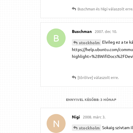
Buschman
és
Nigi
válaszolt erre
Buschman
2007. dec 10.
B
Elvileg ez a te k
stockholm
https://help.ubuntu.com/com
highlight=%28WifiDocs%2FDev
[törölve]
válaszolt erre.
ENNYIVEL KÉSŐBB:
3 HÓNAP
Nigi
2008. márc 3.
N
Sokaig szivtam i
stockholm