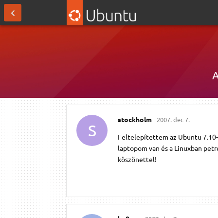
A
stockholm
2007. dec 7.
S
Feltelepítettem az Ubuntu 7.10-e
laptopom van és a Linuxban petr
köszönettel!