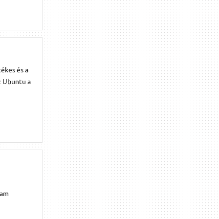
tékes és a
z Ubuntu a
gam