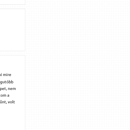
i mire
Legutóbb
épet, nem
ítom a
űnt, volt