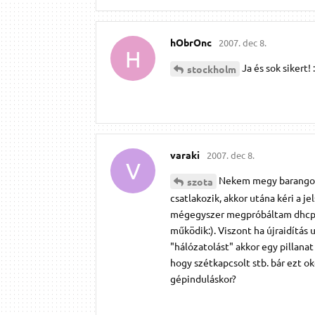
hObrOnc
2007. dec 8.
H
Ja és sok sikert! :
stockholm
varaki
2007. dec 8.
V
Nekem megy barangoló
szota
csatlakozik, akkor utána kéri a j
mégegyszer megpróbáltam dhcp-v
működik:). Viszont ha újraidítás 
"hálózatolást" akkor egy pillanat
hogy szétkapcsolt stb. bár ezt 
gépinduláskor?