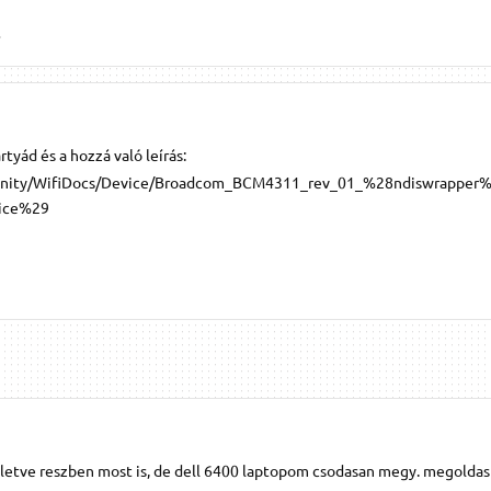
.
ártyád és a hozzá való leírás:
munity/WifiDocs/Device/Broadcom_BCM4311_rev_01_%28ndiswrapper
ice%29
lletve reszben most is, de dell 6400 laptopom csodasan megy. megoldas