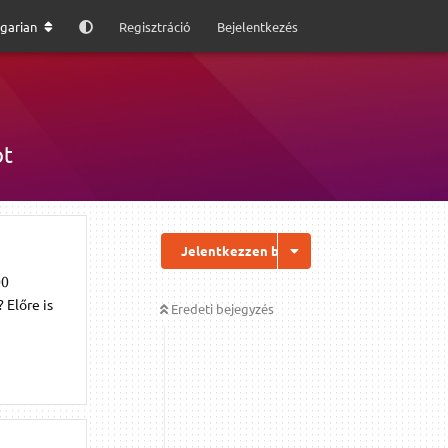
garian
Regisztráció
Bejelentkezés
ot
Jelentkezzen be a válaszhoz
00
 Előre is
Eredeti bejegyzés