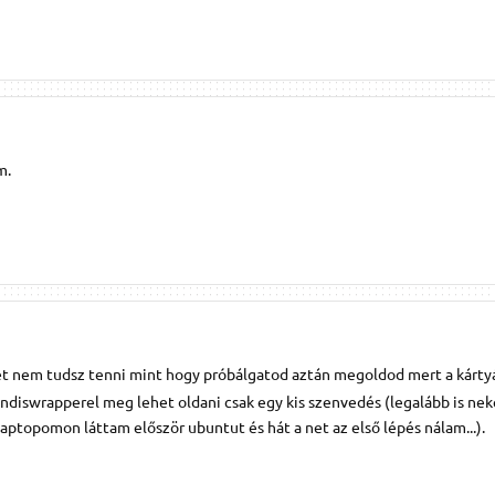
m.
et nem tudsz tenni mint hogy próbálgatod aztán megoldod mert a kárty
diswrapperel meg lehet oldani csak egy kis szenvedés (legalább is nek
laptopomon láttam először ubuntut és hát a net az első lépés nálam...).