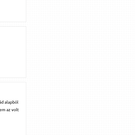
ád alapból
em az volt