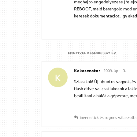
meghajto engedelyezese (felejte
REBOOT, majd barangolo mod en
keresek dokumentaciot, igy akadt
ENNYIVEL KÉSŐBB:
EGY ÉV
Kakasenator
2009. ápr 13.
K
Sziasztok! Új ubuntus vagyok, és
flash drive-val csatlakozok a la
beállítani a hálót a gépemre, me
inverzstick
és
rogues
válaszolt e