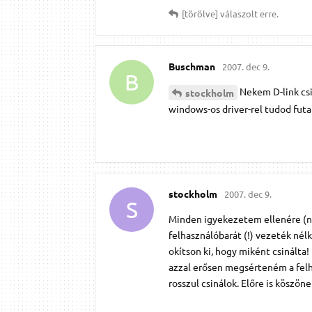
[törölve]
válaszolt erre.
Buschman
2007. dec 9.
B
Nekem D-link csi
stockholm
windows-os driver-rel tudod futat
stockholm
2007. dec 9.
S
Minden igyekezetem ellenére (no
felhasználóbarát (!) vezeték nélk
okítson ki, hogy miként csinálta
azzal erősen megsérteném a felha
rosszul csinálok. Előre is köszöne