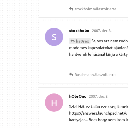
stockholm
válaszolt erre.
stockholm
2007. dec 8.
S
Sajnos azt nem tudom
ha0rex
modemes kapcsolatokat ajánlaná 
hardverek leírásánál kiírja a kárt
Buschman
válaszolt erre.
hObrOnc
2007. dec 8.
H
Szia! Hát ez talán ezek segíten
https://answers.launchpad.net/
kartyajat... Bocs hogy nem irom l