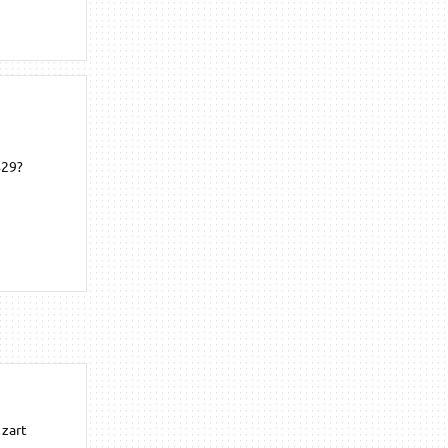
%29?
 zart