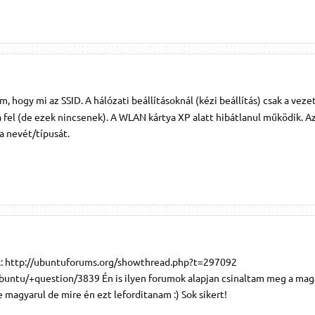
, hogy mi az SSID. A hálózati beállításoknál (kézi beállítás) csak a veze
fel (de ezek nincsenek). A WLAN kártya XP alatt hibátlanul működik. A
ya nevét/típusát.
ek: http://ubuntuforums.org/showthread.php?t=297092
ubuntu/+question/3839 Én is ilyen forumok alapjan csinaltam meg a ma
e magyarul de mire én ezt leforditanam :) Sok sikert!