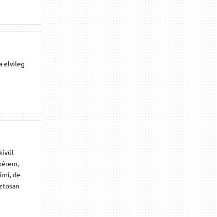
a elvileg
kívül
 kérem,
rni, de
iztosan