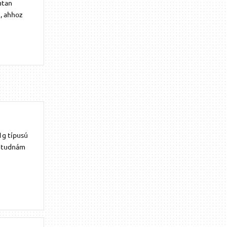
utan
, ahhoz
1g típusú
n tudnám