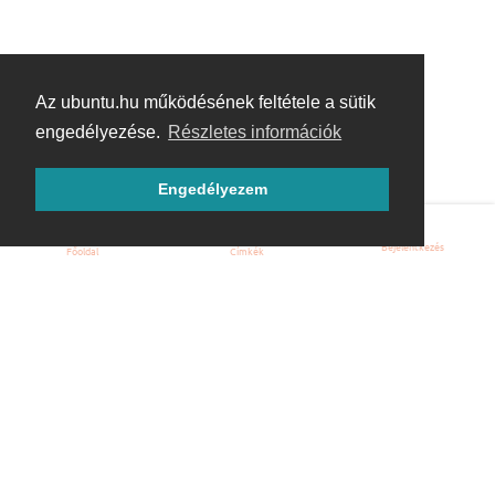
Az ubuntu.hu működésének feltétele a sütik
engedélyezése.
Részletes információk
Engedélyezem
Bejelentkezés
Főoldal
Címkék