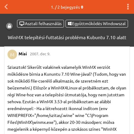
1
. /
2
bejegyzés
Asztali felhasználás
Együttműködés Windowszal
WinMX telepítési-futtatási probléma Kubuntu 7.10 alatt
Misi
2007. dec 9.
M
Sziasztok! Sikerült valakinek valamelyik WinMX verziót
működésre bírnia a Kununtu 7.10 Wine-jával? (Tudom, hogy van
sok működő file-cserélő alkalmazás, de szeretném ezt
beüzemelni.) Először a WinMX4Linux-al próbálkoztam, de olyan
régi Wine-hoz van a telepítési útmutatója, hogy nem jutottam
sehova. Ezután a WinMX 3.53-al próbálkoztam az alábbi
eredménnyel: - Ha a létrehozott ikonnal indítom (env
WINEPREFIX="/home/szitas/.wine" wine "C:\Program
Files\WinMX\winmx.exe"), akkor 20-30 másodperc múlva
megjelenik a képernyő közepén a szokásos színes "WinMX