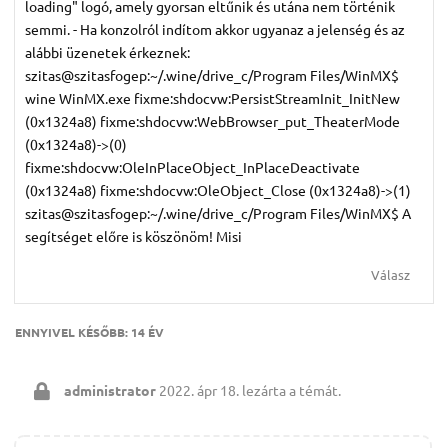
loading" logó, amely gyorsan eltűnik és utána nem történik
semmi. - Ha konzolról indítom akkor ugyanaz a jelenség és az
alábbi üzenetek érkeznek:
szitas@szitasfogep:~/.wine/drive_c/Program Files/WinMX$
wine WinMX.exe fixme:shdocvw:PersistStreamInit_InitNew
(0x1324a8) fixme:shdocvw:WebBrowser_put_TheaterMode
(0x1324a8)->(0)
fixme:shdocvw:OleInPlaceObject_InPlaceDeactivate
(0x1324a8) fixme:shdocvw:OleObject_Close (0x1324a8)->(1)
szitas@szitasfogep:~/.wine/drive_c/Program Files/WinMX$ A
segítséget előre is köszönöm! Misi
Válasz
ENNYIVEL KÉSŐBB:
14 ÉV
administrator
2022. ápr 18.
lezárta a témát.