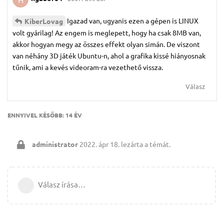
Igazad van, ugyanis ezen a gépen is LINUX
KiberLovag
volt gyárilag! Az engem is meglepett, hogy ha csak 8MB van,
akkor hogyan megy az összes effekt olyan simán. De viszont
van néhány 3D játék Ubuntu-n, ahol a grafika kissé hiányosnak
tűnik, ami a kevés videoram-ra vezethető vissza.
Válasz
ENNYIVEL KÉSŐBB:
14 ÉV
administrator
2022. ápr 18.
lezárta a témát.
Válasz írása…