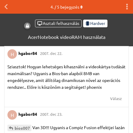
4
. /
5
bejegyzés
Asztali felhasználás
Hardver
AcerNotebook videoRAM használata
hgabor84
2007. dec 22.
H
Sziasztok! Hogyan lehetséges kihasználni a videokártya tudását
maximálisan? Ugyanis a Bios-ban alapból 8MB van
engedélyezve, amit állítólag dinamikusan növel az operációs
rendszer... Előre is köszönöm a segítséget! phoenix
Válasz
hgabor84
2007. dec 23.
H
Van 3D!!! Ugyanis a Compiz Fusion effektjei lazán
bios007