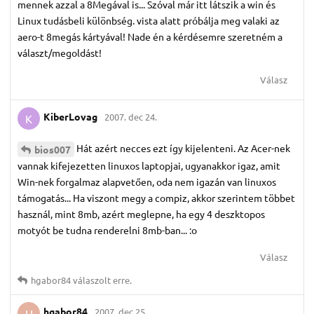
mennek azzal a 8Megával is... Szóval már itt látszik a win és
Linux tudásbeli különbség. vista alatt próbálja meg valaki az
aero-t 8megás kártyával! Nade én a kérdésemre szeretném a
választ/megoldást!
Válasz
KiberLovag
2007. dec 24.
K
Hát azért necces ezt így kijelenteni. Az Acer-nek
bios007
vannak kifejezetten linuxos laptopjai, ugyanakkor igaz, amit
Win-nek forgalmaz alapvetően, oda nem igazán van linuxos
támogatás... Ha viszont megy a compiz, akkor szerintem többet
használ, mint 8mb, azért meglepne, ha egy 4 deszktopos
motyót be tudna renderelni 8mb-ban... :o
Válasz
hgabor84
válaszolt erre.
hgabor84
2007. dec 25.
H