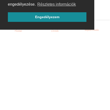
engedélyezése.
Részletes információk
Engedélyezem
Bejelentkezés
Főoldal
Címkék
Kezdőoldal
Blog
ÁSZF
Szabályzat
Kapcsolat
ubuntu.hu :: Magyar Ubuntu Közösség
© 2007 – 2026
Önkéntes segítők: