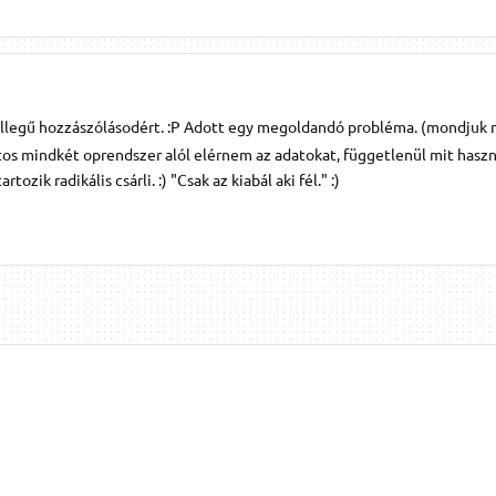
ellegű hozzászólásodért. :P Adott egy megoldandó probléma. (mondjuk 
tos mindkét oprendszer alól elérnem az adatokat, függetlenül mit hasz
ozik radikális csárli. :) "Csak az kiabál aki fél." :)