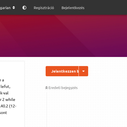
garian
Regisztráció
Bejelentkezés
Jelentkezzen be a válaszhoz
e a
lefut,
Eredeti bejegyzés
ck-val
or 2 while
.40.2 (12-
zsont