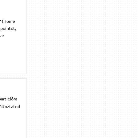
t? (Home
tpointot,
 az
particióra
áltoztatod