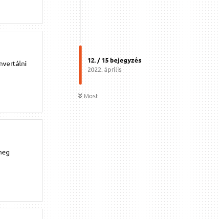
12
. /
15
bejegyzés
nvertálni
2022. április
Most
 meg