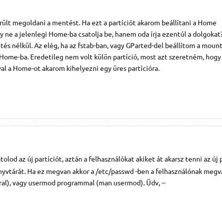
ült megoldani a mentést. Ha ezt a partíciót akarom beállítani a Home
y ne a jelenlegi Home-ba csatolja be, hanem oda írja ezentúl a dolgoka
ítés nélkül. Az elég, ha az fstab-ban, vagy GParted-del beállítom a moun
 /Home-ba. Eredetileg nem volt külön partíció, most azt szeretném, hogy
al a Home-ot akarom kihelyezni egy üres partícióra.
olod az új partíciót, aztán a felhasználókat akiket át akarsz tenni az új 
vtárát. Ha ez megvan akkor a /etc/passwd -ben a felhasználónak megv
ral), vagy usermod programmal (man usermod). Üdv, --