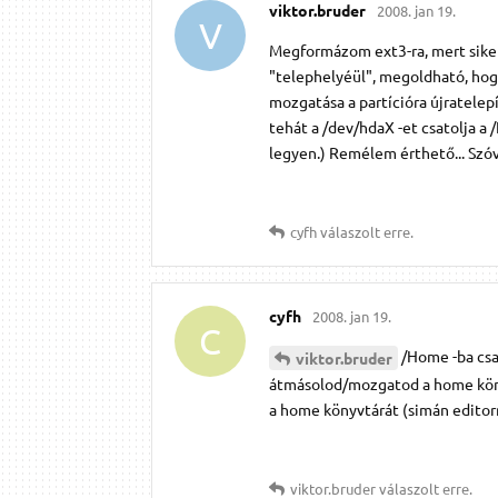
viktor.​bruder
2008. jan 19.
V
Megformázom ext3-ra, mert siker
"telephelyéül", megoldható, hog
mozgatása a partícióra újratelep
tehát a /dev/hdaX -et csatolja a
legyen.) Remélem érthető... Szóv
cyfh
válaszolt erre.
cyfh
2008. jan 19.
C
/Home -ba csat
viktor.​bruder
átmásolod/mozgatod a home köny
a home könyvtárát (simán editor
viktor.​bruder
válaszolt erre.