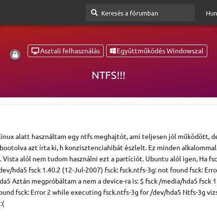
Hun
Asztali felhasználás
Együttműködés Windowszal
NTFS!!!
linux alatt használtam egy ntfs meghajtót, ami teljesen jól működött, d
bootolva azt írta ki, h konzisztenciahibát észlelt. Ez minden alkalommal 
leg. Vista alól nem tudom használni ezt a partíciót. Ubuntu alól igen, Ha fs
/dev/hda5 fsck 1.40.2 (12-Jul-2007) fsck: fsck.ntfs-3g: not found fsck: Err
hda5 Aztán megpróbáltam a nem a device-ra is: $ fsck /media/hda5 fsck 1
 found fsck: Error 2 while executing fsck.ntfs-3g for /dev/hda5 Ntfs-3g vi
:(