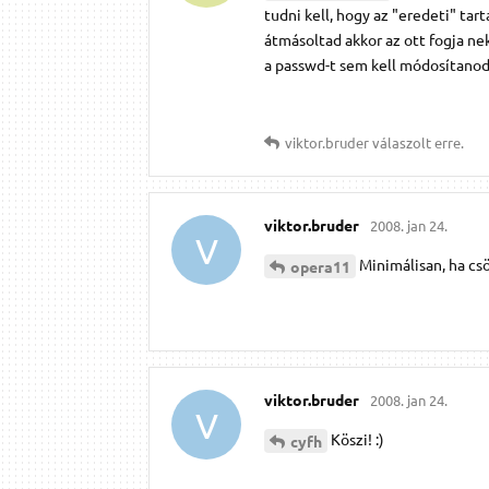
tudni kell, hogy az "eredeti" tar
átmásoltad akkor az ott fogja n
a passwd-t sem kell módosítanod.
viktor.​bruder
válaszolt erre.
viktor.​bruder
2008. jan 24.
V
Minimálisan, ha cs
opera11
viktor.​bruder
2008. jan 24.
V
Köszi! :)
cyfh