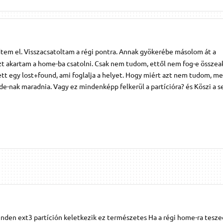
dtem el. Visszacsatoltam a régi pontra. Annak gyökerébe másolom át a
zt akartam a home-ba csatolni. Csak nem tudom, ettől nem fog-e összeak
 lett egy lost+found, ami foglalja a helyet. Hogy miért azt nem tudom, me
e-nak maradnia. Vagy ez mindenképp felkerül a partícióra? és Köszi a s
nden ext3 partíción keletkezik ez természetes Ha a régi home-ra teszed