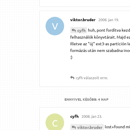
viktor.​bruder
2008. jan 19.
V
huh, pont fordítva kez
cyfh
felhasználók könyvtárait. Majd e
Illetve az "új" ext3-as partíción
formázás után nem szabadna inod
:)
cyfh
válaszolt erre.
ENNYIVEL KÉSŐBB:
4 NAP
cyfh
2008. jan 23.
C
lost+found mi
viktor.​bruder