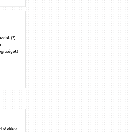
adni. (?)
rt
egítséget!
 rá akkor