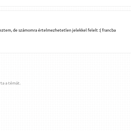
deztem, de számomra értelmezhetetlen jelekkel felelt :( francba
ta a témát.