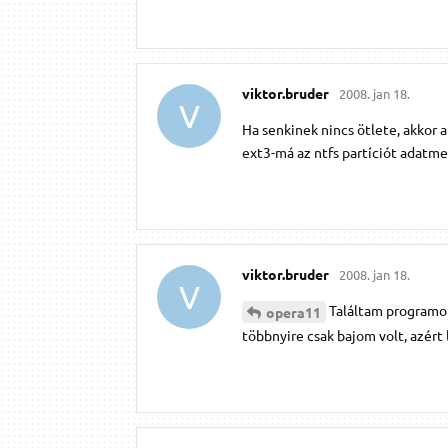
viktor.​bruder
2008. jan 18.
V
Ha senkinek nincs ötlete, akkor
ext3-má az ntfs partíciót adatmen
viktor.​bruder
2008. jan 18.
V
Találtam programot,
opera11
többnyire csak bajom volt, azért 