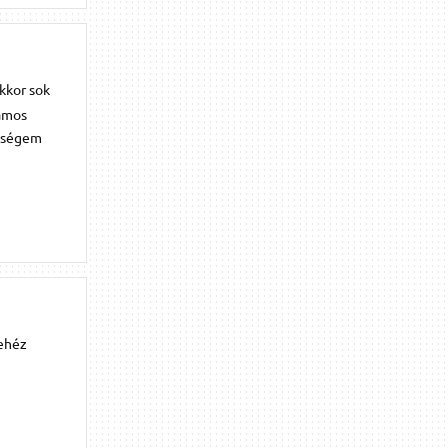
kkor sok
zámos
ükségem
nehéz