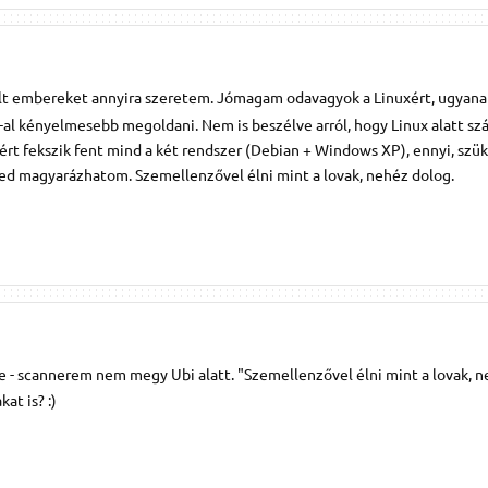
ogult embereket annyira szeretem. Jómagam odavagyok a Linuxért, ugyana
l kényelmesebb megoldani. Nem is beszélve arról, hogy Linux alatt s
ért fekszik fent mind a két rendszer (Debian + Windows XP), ennyi, sz
ed magyarázhatom. Szemellenzővel élni mint a lovak, nehéz dolog.
ane - scannerem nem megy Ubi alatt. "Szemellenzővel élni mint a lovak, 
at is? :)