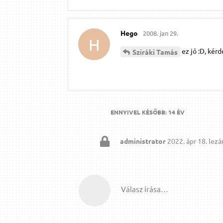
Hego
2008. jan 29.
H
ez jó :D, kér
Sziráki Tamás
ENNYIVEL KÉSŐBB:
14 ÉV
administrator
2022. ápr 18.
lezár
Válasz írása…