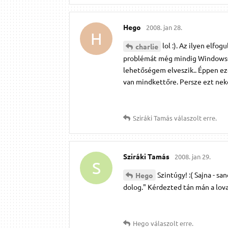
Hego
2008. jan 28.
H
lol :). Az ilyen elf
charlie
problémát még mindig Windows-a
lehetőségem elveszik.. Éppen ez
van mindkettőre. Persze ezt nek
Sziráki Tamás
válaszolt erre.
Sziráki Tamás
2008. jan 29.
S
Szintúgy! :( Sajna - s
Hego
dolog." Kérdezted tán mán a lovak
Hego
válaszolt erre.