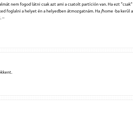
talmát nem fogod látni csak azt ami a csatolt partíción van. Ha ezt "csak"
eked foglalni a helyet én a helyedben átmozgatnám. Ha /home -ba kerül 
 --
ökkent.