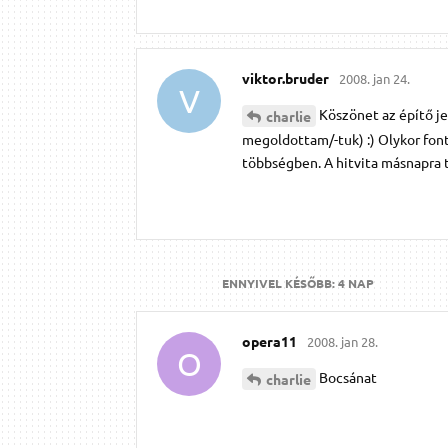
viktor.​bruder
2008. jan 24.
V
Köszönet az építő j
charlie
megoldottam/-tuk) :) Olykor fon
többségben. A hitvita másnapra tart
ENNYIVEL KÉSŐBB:
4 NAP
opera11
2008. jan 28.
O
Bocsánat
charlie