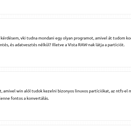
 a kérdésem, vki tudna mondani egy olyan programot, amivel át tudom ko
tés, és adatvesztés nélkül? Illetve a Vista RAW-nak látja a partíciót.
 amivel win alól tudok kezelni bizonyos linuxos partíciókat, az ntfs-el
lenne fontos a konvertálás.