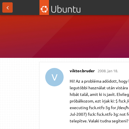
viktor.​bruder
2008. jan 18.
V
Hi! Az a probléma adódott, hogy 
legutóbbi használat után vistára 
hibát talál, amit ki is javít. Elvi
próbálkozom, ezt írjak ki: $ fsck 
executing fsck.ntfs-3g for /dev/
Jul-2007) fsck: fsck.ntfs-3g: not
telepítve. Valaki tudna segíteni? 