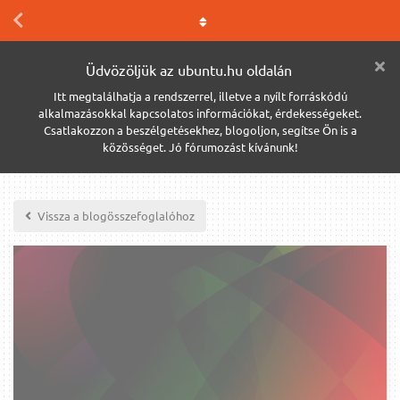
Üdvözöljük az ubuntu.hu oldalán
Itt megtalálhatja a rendszerrel, illetve a nyílt forráskódú
alkalmazásokkal kapcsolatos információkat, érdekességeket.
Csatlakozzon a beszélgetésekhez, blogoljon, segítse Ön is a
közösséget. Jó fórumozást kívánunk!
Vissza a blogösszefoglalóhoz