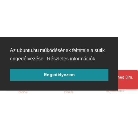
Az ubuntu.hu működésének feltétele a sütik
engedélyezése.
Részletes információk
Engedélyezem
Hoppá! Valami hiba történt. Frissítse az oldalt és próbálja meg újra.
Bejelentkezés
Főoldal
Címkék