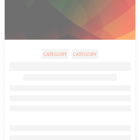
CATEGORY
CATEGORY
Ghost title