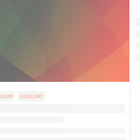
EGORY
CATEGORY
Ghost title