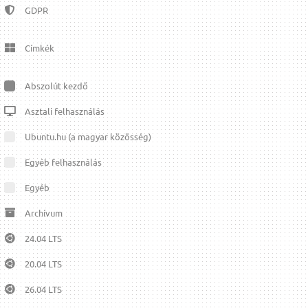
GDPR
Címkék
Abszolút kezdő
Asztali felhasználás
Ubuntu.hu (a magyar közösség)
Egyéb felhasználás
Egyéb
Archívum
24.04 LTS
20.04 LTS
26.04 LTS