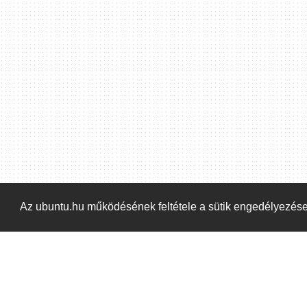
Hoppá! Valami hiba történt. Frissítse az oldalt és próbálja meg újra.
Az ubuntu.hu működésének feltétele a sütik engedélyezés