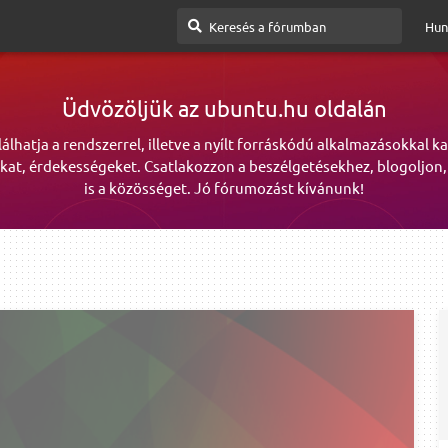
Hun
Üdvözöljük az ubuntu.hu oldalán
lálhatja a rendszerrel, illetve a nyílt forráskódú alkalmazásokkal k
kat, érdekességeket. Csatlakozzon a beszélgetésekhez, blogoljon,
is a közösséget. Jó fórumozást kívánunk!