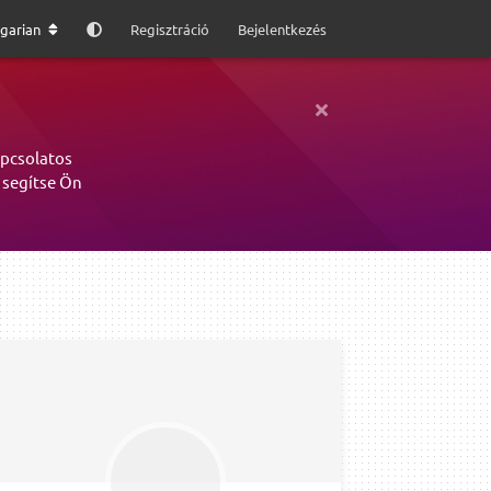
garian
Regisztráció
Bejelentkezés
apcsolatos
 segítse Ön