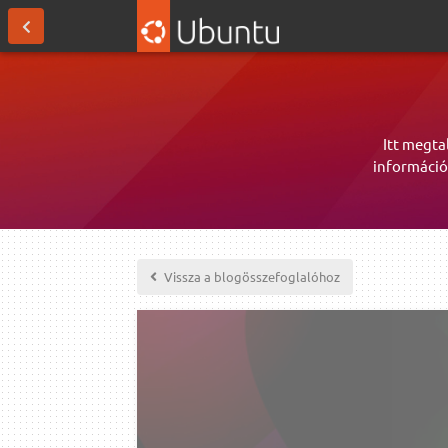
Itt megta
információ
Vissza a blogösszefoglalóhoz