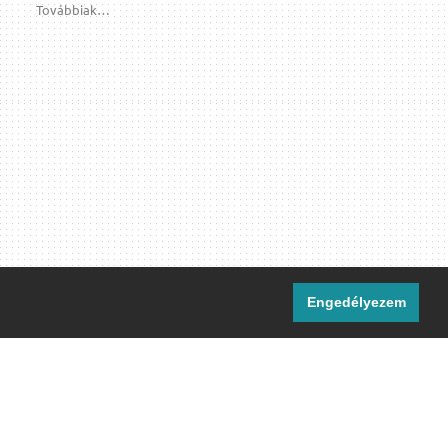
Továbbiak…
Engedélyezem
i csatornáink:
[M]
IRC
rtalma, ahol másként nem jelezzük,