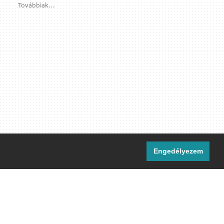
Továbbiak…
Engedélyezem
i csatornáink:
[M]
IRC
rtalma, ahol másként nem jelezzük,