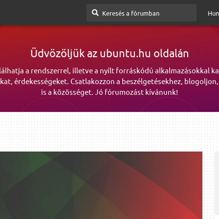
Hun
Üdvözöljük az ubuntu.hu oldalán
lálhatja a rendszerrel, illetve a nyílt forráskódú alkalmazásokkal k
kat, érdekességeket. Csatlakozzon a beszélgetésekhez, blogoljon,
is a közösséget. Jó fórumozást kívánunk!