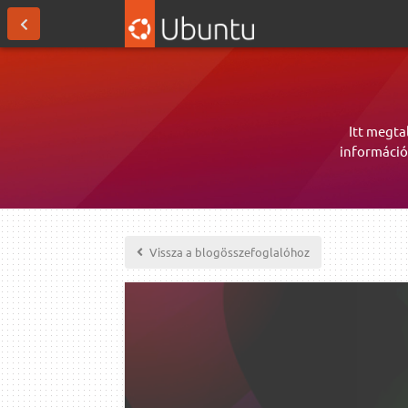
Itt megta
információ
Vissza a blogösszefoglalóhoz