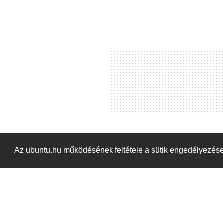
Hoppá! Valami hiba történt. Frissítse az oldalt és próbálja meg újra.
Az ubuntu.hu működésének feltétele a sütik engedélyezés