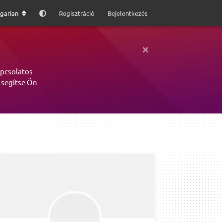
garian
Regisztráció
Bejelentkezés
apcsolatos
 segítse Ön