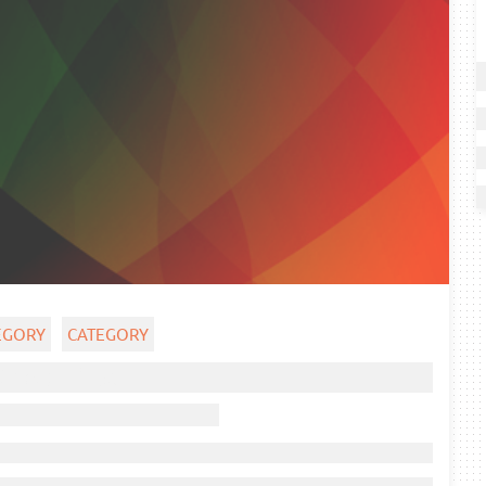
EGORY
CATEGORY
Ghost title