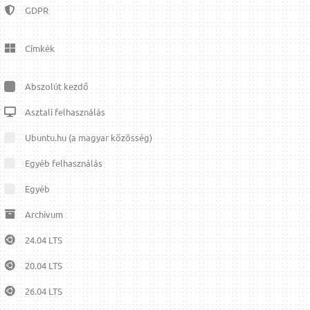
GDPR
Címkék
Abszolút kezdő
Asztali felhasználás
Ubuntu.hu (a magyar közösség)
Egyéb felhasználás
Egyéb
Archívum
24.04 LTS
20.04 LTS
26.04 LTS