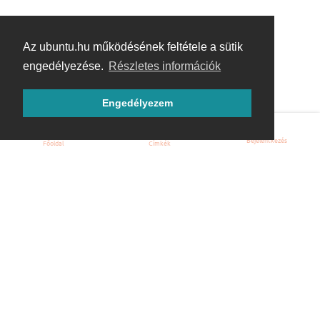
Az ubuntu.hu működésének feltétele a sütik
engedélyezése.
Részletes információk
Engedélyezem
Bejelentkezés
Főoldal
Címkék
Kezdőoldal
Blog
ÁSZF
Szabályzat
Kapcsolat