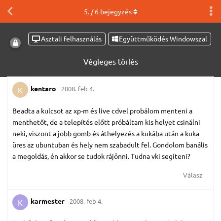
5
. /
6
bejegyzés
Asztali felhasználás
Együttműködés Windowszal
Végleges törlés
kentaro
2008. feb 4.
K
Beadta a kulcsot az xp-m és live cdvel probálom menteni a
menthetőt, de a telepítés előtt próbáltam kis helyet csinálni
neki, viszont a jobb gomb és áthelyezés a kukába után a kuka
üres az ubuntuban és hely nem szabadult fel. Gondolom banális
a megoldás, én akkor se tudok rájönni. Tudna vki segíteni?
Válasz
karmester
2008. feb 4.
K