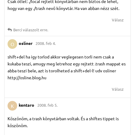
Csak ötlet: ./local rejtett könyvtárban nem biztos de lehet,
hogy van egy ./trash nevű könyvtár. Ha van abban nézz szét.
Válasz
Berci
válaszolt erre.
osliner
2008. feb 4.
O
shift+del ha igy torlod akkor veglegesen torli nem csak a
kukaba teszi, amugy meg letrehoz egy rejtett .trash mappat es
abba teszi bele, azt is torolheted a shift+del-l! udv osliner
http://osline.blog.hu
Válasz
kentaro
2008. feb 5.
K
Köszönöm, a trash könyvtárban voltak. És a shiftes tippet is
köszönöm.