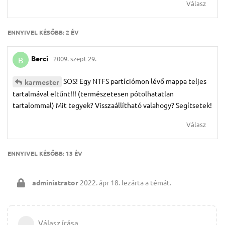
Válasz
ENNYIVEL KÉSŐBB:
2 ÉV
Berci
2009. szept 29.
B
SOS! Egy NTFS partíciómon lévő mappa teljes
karmester
tartalmával eltűnt!!! (természetesen pótolhatatlan
tartalommal) Mit tegyek? Visszaállítható valahogy? Segítsetek!
Válasz
ENNYIVEL KÉSŐBB:
13 ÉV
administrator
2022. ápr 18.
lezárta a témát.
Válasz írása…