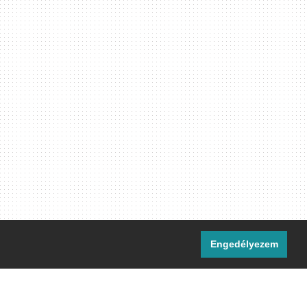
Engedélyezem
i csatornáink: