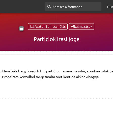
Hun
Asztali felhasználás
Alkalmazások
Particiok irasi joga
.. Nem tudok egyik regi NTFS particiomra sem masolni, azonban roluk b
). Probaltam konzolbol megcsinalni root-kent de akkor kihagyja.