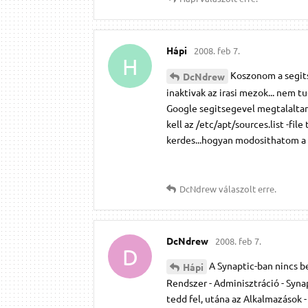
Hápi
2008. feb 7.
H
Koszonom a segits
DcNdrew
inaktivak az irasi mezok... nem tudom 
Google segitsegevel megtalalta
kell az /etc/apt/sources.list -fi
kerdes...hogyan modosithatom a f
DcNdrew
válaszolt erre.
DcNdrew
2008. feb 7.
D
A Synaptic-ban nincs b
Hápi
Rendszer - Adminisztráció - Synap
tedd fel, utána az Alkalmazások 