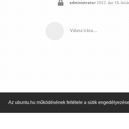
administrator
2022. ápr 18.
lezár
Válasz írása…
Az ubuntu.hu működésének feltétele a sütik engedélyezés