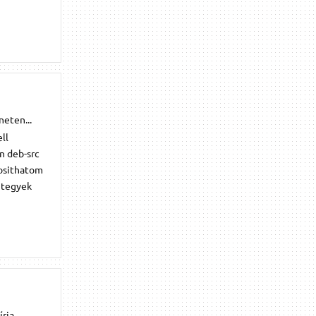
neten...
ll
n deb-src
dosithatom
t tegyek
rja,