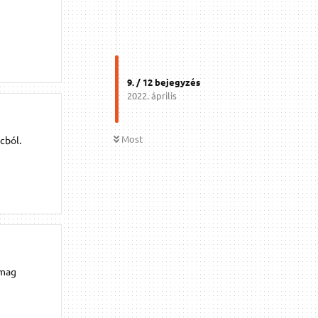
9
. /
12
bejegyzés
2022. április
Most
cból.
omag