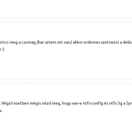
nincs meg a csomag /bar sztem ott van/ akkor erdemes szetnezni a debi
 :)
. Végső esetben mégis nézd meg, hogy van-e ntfs-config és ntfs-3g a Sy
s.