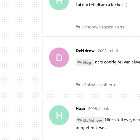
H
Latom feladtam a lecket :(
DcNdrew
válaszolt erre.
DcNdrew
2008. feb 6.
D
ntfs-config fel van tév
Hápi
Hápi
válaszolt erre.
Hápi
2008. feb 6.
H
Nincs felteve, de
DcNdrew
megjelenitese...