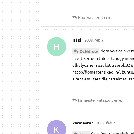
Hápi
válaszolt erre.
Hápi
2008. feb 7.
H
Nem volt az a ketc
DcNdrew
Ezert kernem toletek, hogy mondj
elhelyeznem ezeket a sorokat: #
http://flomertens.keo.in/ubuntu/
a fent emlitett file tartalmat. a
karmester
válaszolt erre.
karmester
2008. feb 7.
K
Csak úgy kíváncsiságbó
Hápi