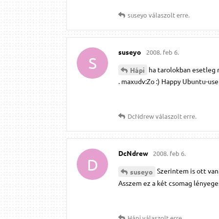
suseyo
válaszolt erre.
suseyo
2008. feb 6.
S
ha tarolokban esetleg 
Hápi
. maxudv:Zo :) Happy Ubuntu-user
DcNdrew
válaszolt erre.
DcNdrew
2008. feb 6.
D
Szerintem is ott van
suseyo
Asszem ez a két csomag lényege
Hápi
válaszolt erre.