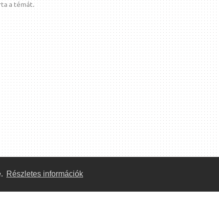
ta a témát.
e.
Részletes információk
Közösség
Önkéntes segítők: