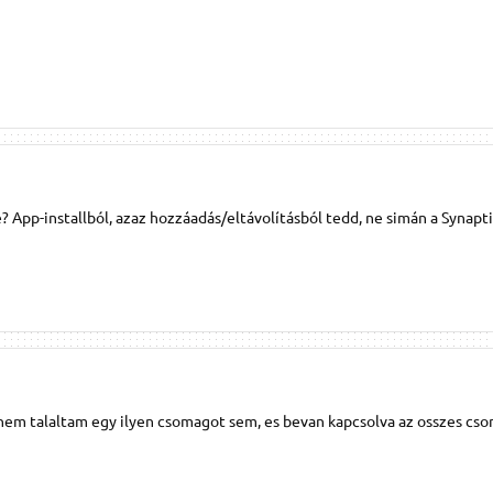
e? App-installból, azaz hozzáadás/eltávolításból tedd, ne simán a Synapti
 nem talaltam egy ilyen csomagot sem, es bevan kapcsolva az osszes cs