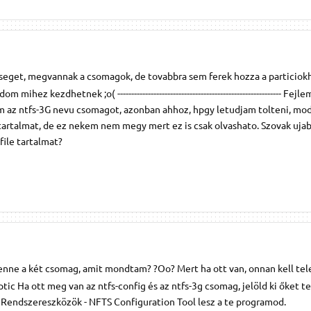
eget, megvannak a csomagok, de tovabbra sem ferek hozza a particiok
mihez kezdhetnek ;o( ----------------------------------------------------------- Fej
m az ntfs-3G nevu csomagot, azonban ahhoz, hpgy letudjam tolteni, m
le tartalmat, de ez nekem nem megy mert ez is csak olvashato. Szovak uja
ile tartalmat?
enne a két csomag, amit mondtam? ?Oo? Mert ha ott van, onnan kell tele
tic Ha ott meg van az ntfs-config és az ntfs-3g csomag, jelöld ki őket te
- Rendszereszközök - NFTS Configuration Tool lesz a te programod.