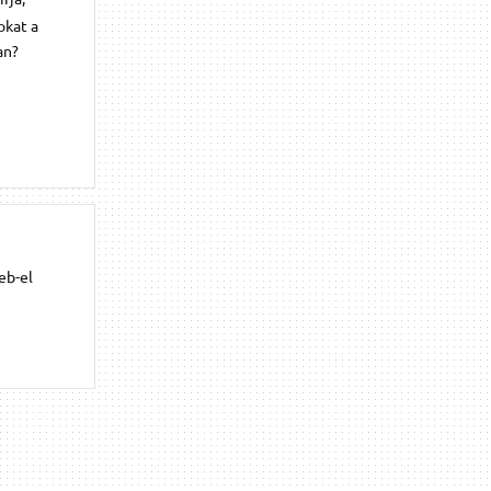
okat a
an?
eb-el