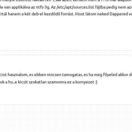
le van applikálva az ntfs-3g. Az /etc/apt/sources.list fájlba pedig nem az
 írtál hanem a két deb-el kezdődő forrást. Most látom neked Dappered v
bciot hasznalom, es ebben nincsen tamogatas, es ha meg filyeled akkor d
ok a hu..e kicsit szokatlan szamomra ez a kornyezet :)