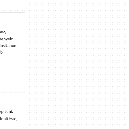
hoz,
lemenyek:
odositanom
bb
píteni.
lepítésre,