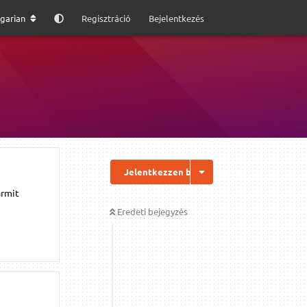
garian
Regisztráció
Bejelentkezés
Jelentkezzen be a válaszhoz
armit
Eredeti bejegyzés