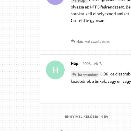
olvassa az NTFS fájlrendszert. Be
sorokat kell elhelyezned amiket
Cseréld le gyorsan.
Hápi
válaszolt erre.
Hápi
2008. feb 7.
H
6.06 -os disztru
karmester
kezdodnek a linkek, vagy en vagy
ENNYIVEL KÉSŐBB:
14 ÉV