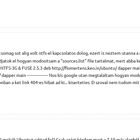
somag sot alig volt ntfs-el kapcsolatos dolog, ezert is neztem utanna a 
atok el hogyan modositsam a "sources.list" file tartalmat, mert abba ke
 NTFS-3G & FUSE 2.5.3 deb http://flomertens.keo.in/ubuntu/ dapper mai
 dapper main ----------------- Nos kis google utan megtalaltam hogyan mo
zonban a ket link 404-es hibat ad ki... kiserteties :D szoval nem tudom mi
l melyik Ubuntut raktad fel? Csak azért kérdem mert a 7.10 már alapból í