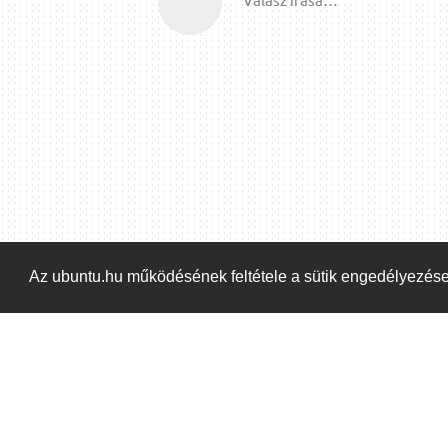
Az ubuntu.hu működésének feltétele a sütik engedélyezés
Kezdőoldal
Blog
ÁSZF
Szabályzat
Ka