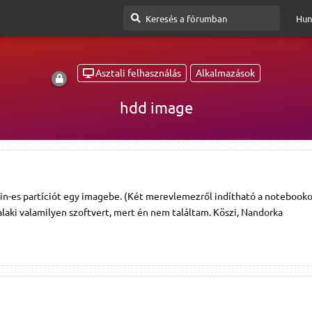
Hun
Asztali felhasználás
Alkalmazások
hdd image
n-es partíciót egy imagebe. (Két merevlemezről indítható a notebook
valaki valamilyen szoftvert, mert én nem találtam. Köszi, Nandorka