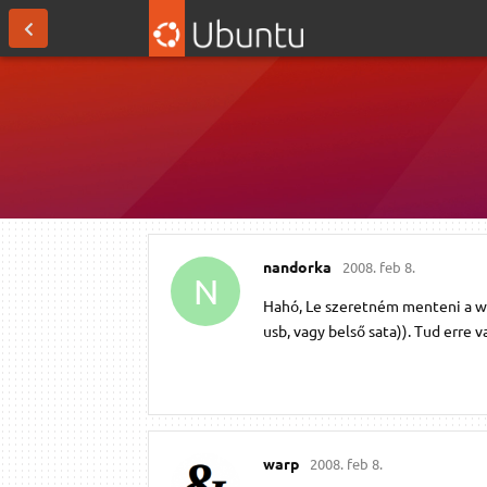
nandorka
2008. feb 8.
N
Hahó, Le szeretném menteni a wi
usb, vagy belső sata)). Tud erre 
warp
2008. feb 8.