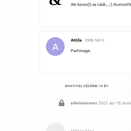
Aki keres(!) az talál... ;-) Aceto
Attila
2008. feb 9.
A
Partimage.
ENNYIVEL KÉSŐBB:
14 ÉV
administrator
2022. ápr 18.
lezár
Válasz írása…