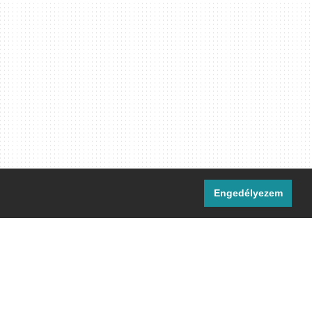
Engedélyezem
i csatornáink:
[M]
IRC
rtalma, ahol másként nem jelezzük,
ommons Nevezd meg! – Így add tovább!
licenc