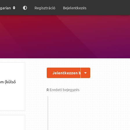
garian
Regisztráció
Bejelentkezés
Jelentkezzen be a válaszhoz
om (külső
Eredeti bejegyzés