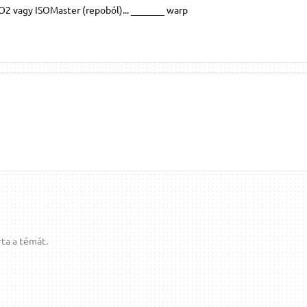
nISO2 vagy ISOMaster (repoból)... _______ warp
ta a témát.