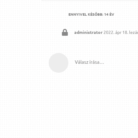
ENNYIVEL KÉSŐBB:
14 ÉV
administrator
2022. ápr 18.
lezár
Válasz írása…