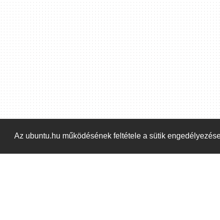
Az ubuntu.hu működésének feltétele a sütik engedélyezés
Kezdőoldal
Blog
ÁSZF
Szabályzat
Ka