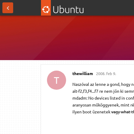
thewilliam
2008. feb 9.
T
Naszóval az lenne a gond, hogy n
alt-f2,f3,f4...f7 re nem jön ki sem
mdadm: No devices listed in con
aranyosan műköggyenek, mint régeb
ilyen boot üzenetek
vagy what t