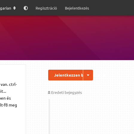
garian
Regisztráció
Bejelentkezés
Jelentkezzen be a válaszhoz
an. ctrl-
t...
Eredeti bejegyzés
pen és
alt-f8 meg