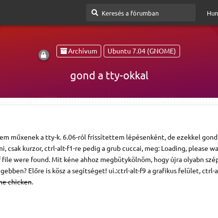
Hun
Archívum
Ubuntu 7.04 (GNOME)
gond a tty-okkal
em műxenek a tty-k. 6.06-ról frissítettem lépésenként, de ezekkel gond v
mi, csak kurzor, ctrl-alt-f1-re pedig a grub cuccai, meg: Loading, please wai
f file were found. Mit kéne ahhoz megbütykölnöm, hogy újra olyabn szé
ben? Előre is kösz a segítséget! ui.:ctrl-alt-f9 a grafikus felület, ctrl-
he chicken
.