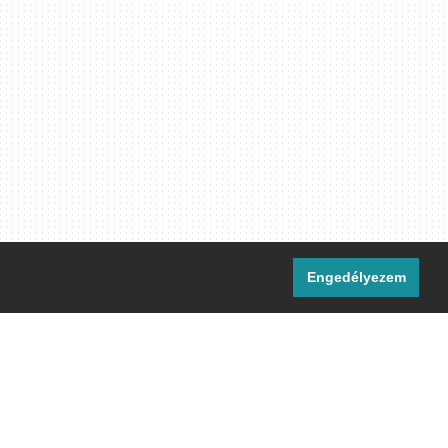
Engedélyezem
i csatornáink:
[M]
IRC
rtalma, ahol másként nem jelezzük,
ommons Nevezd meg! – Így add tovább!
licenc