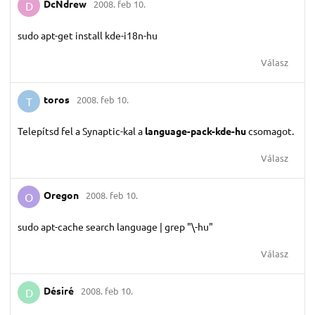
DcNdrew
2008. feb 10.
D
sudo apt-get install kde-i18n-hu
Válasz
toros
2008. feb 10.
T
Telepítsd fel a Synaptic-kal a
language-pack-kde-hu
csomagot.
Válasz
Oregon
2008. feb 10.
O
sudo apt-cache search language | grep "\-hu"
Válasz
Désiré
2008. feb 10.
D