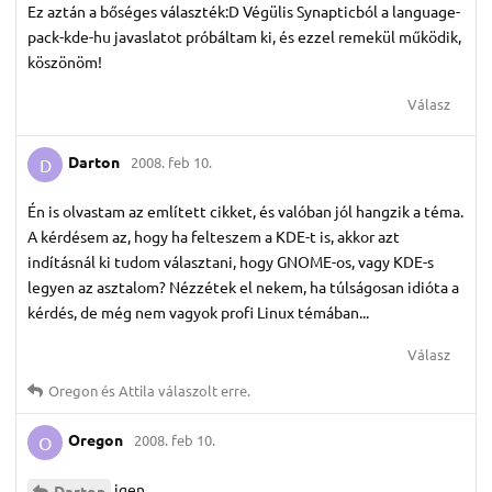
Ez aztán a bőséges választék:D Végülis Synapticból a language-
pack-kde-hu javaslatot próbáltam ki, és ezzel remekül működik,
köszönöm!
Válasz
Darton
2008. feb 10.
D
Én is olvastam az említett cikket, és valóban jól hangzik a téma.
A kérdésem az, hogy ha felteszem a KDE-t is, akkor azt
indításnál ki tudom választani, hogy GNOME-os, vagy KDE-s
legyen az asztalom? Nézzétek el nekem, ha túlságosan idióta a
kérdés, de még nem vagyok profi Linux témában...
Válasz
Oregon
és
Attila
válaszolt erre.
Oregon
2008. feb 10.
O
igen
Darton