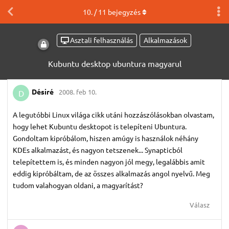
10
. /
11
bejegyzés
Asztali felhasználás
Alkalmazások
Kubuntu desktop ubuntura magyarul
Désiré
2008. feb 10.
D
A legutóbbi Linux világa cikk utáni hozzászólásokban olvastam,
hogy lehet Kubuntu desktopot is telepíteni Ubuntura.
Gondoltam kipróbálom, hiszen amúgy is használok néhány
KDEs alkalmazást, és nagyon tetszenek... Synapticból
telepítettem is, és minden nagyon jól megy, legalábbis amit
eddig kipróbáltam, de az összes alkalmazás angol nyelvű. Meg
tudom valahogyan oldani, a magyarítást?
Válasz