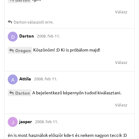
Válasz
Darton
válaszolt erre.
Darton
2008. feb 11.
D
Köszönöm! :D Ki is próbálom majd!
Oregon
Válasz
Attila
2008. feb 11.
A
A bejelentkező képernyőn tudod kiválasztani.
Darton
Válasz
jasper
2008. feb 11.
J
én is most használok először kde-t és nekem nagyon teccik :D