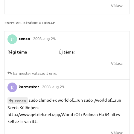
Válasz
ENNYIVEL KÉSŐBB:
6 HÓNAP
cenco
2008. aug 29.
C
Régi téma ------------------------- Új téma:
Válasz
karmester
válaszolt erre.
karmester
2008. aug 29.
K
sudo chmod +x world of....run sudo ./world of....run
cenco
Szerk: Különben:
http://www.getdeb.net/app/World+Of+Padman Ha 64 bites
kell az is van itt.
Válasz