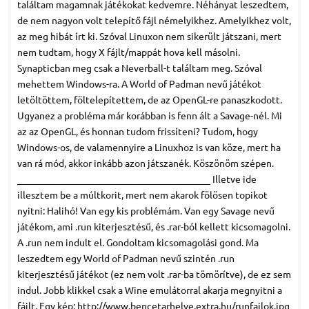
találtam magamnak játékokat kedvemre. Néhányat leszedtem,
de nem nagyon volt telepítő fájl némelyikhez. Amelyikhez volt,
az meg hibát írt ki. Szóval Linuxon nem sikerült játszani, mert
nem tudtam, hogy X fájlt/mappát hova kell másolni.
Synapticban meg csak a Neverball-t találtam meg. Szóval
mehettem Windows-ra. A World of Padman nevű játékot
letöltöttem, föltelepítettem, de az OpenGL-re panaszkodott.
Ugyanez a probléma már korábban is fenn ált a Savage-nél. Mi
az az OpenGL, és honnan tudom frissíteni? Tudom, hogy
Windows-os, de valamennyire a Linuxhoz is van köze, mert ha
van rá mód, akkor inkább azon játszanék. Köszönöm szépen.
________________________________________ Illetve ide
illesztem be a múltkorit, mert nem akarok fölösen topikot
nyitni: Halihó! Van egy kis problémám. Van egy Savage nevű
játékom, ami .run kiterjesztésű, és .rar-ból kellett kicsomagolni.
A .run nem indult el. Gondoltam kicsomagolási gond. Ma
leszedtem egy World of Padman nevű szintén .run
kiterjesztésű játékot (ez nem volt .rar-ba tömörítve), de ez sem
indul. Jobb klikkel csak a Wine emulátorral akarja megnyitni a
fájlt. Egy kép: http://www.bencetarhelye.extra.hu/runfajlok.jpg