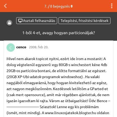
7
. /
8
bejegyzés
Asztali felhasználás
Telepítési, frissítési kérdések
1-ből 4-et, avagy hogyan partícionáljak?
cenco
2008. feb 20.
C
Mivel nem akarok topicot nyitni, ezért ide írom a mostanit: A
dolog végtelenül egyszerű: egy 80GB-s winchestert kéne 4db
20GB-os partícióra bontani, de előtte formattálni az egészet.
(20GB XP-Ubi-adatok-programok windowshoz) . Ha valaki
nagyjából elmagyarázná, hogy hogyan kivitelezhető az egész,
azt nagyon megköszönném. Kezdésnek letöltöm a GParted-et
(csak mert opensource), amit már régebben ajánlottak, de nem
igazán igazodtam ki rajta. Várom az útbaigazítást! Üdv: Bence --
------------------------------- Sziasztok! Lenne egy kis problémám
(ismét, mint mindig). A www.linuxosjatekok.blogter.hu oldalon