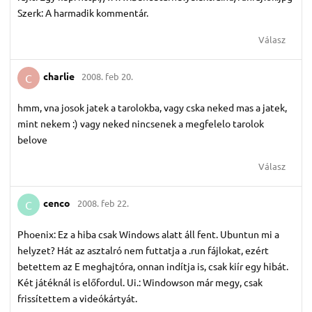
Szerk: A harmadik kommentár.
Válasz
charlie
2008. feb 20.
C
hmm, vna josok jatek a tarolokba, vagy cska neked mas a jatek,
mint nekem :) vagy neked nincsenek a megfelelo tarolok
belove
Válasz
cenco
2008. feb 22.
C
Phoenix: Ez a hiba csak Windows alatt áll fent. Ubuntun mi a
helyzet? Hát az asztalró nem futtatja a .run fájlokat, ezért
betettem az E meghajtóra, onnan indítja is, csak kiír egy hibát.
Két játéknál is előfordul. Ui.: Windowson már megy, csak
frissítettem a videókártyát.