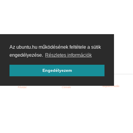
Az ubuntu.hu működésének feltétele a sütik
engedélyezése.
Részletes információk
Engedélyezem
Bejelentkezés
Főoldal
Címkék