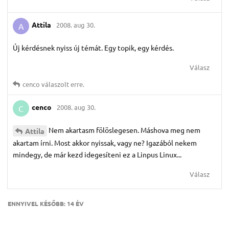
Attila
2008. aug 30.
A
Új kérdésnek nyiss új témát. Egy topik, egy kérdés.
Válasz
cenco
válaszolt erre.
cenco
2008. aug 30.
C
Nem akartasm fölöslegesen. Máshova meg nem
Attila
akartam írni. Most akkor nyissak, vagy ne? Igazából nekem
mindegy, de már kezd idegesíteni ez a Linpus Linux...
Válasz
ENNYIVEL KÉSŐBB:
14 ÉV