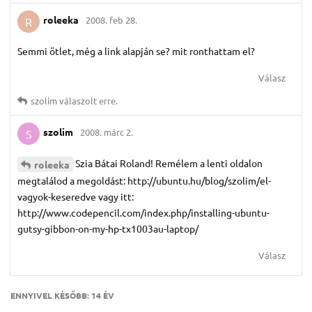
roleeka
2008. feb 28.
R
Semmi ötlet, még a link alapján se? mit ronthattam el?
Válasz
szolim
válaszolt erre.
szolim
2008. márc 2.
S
Szia Bátai Roland! Remélem a lenti oldalon
roleeka
megtalálod a megoldást: http://ubuntu.hu/blog/szolim/el-
vagyok-keseredve vagy itt:
http://www.codepencil.com/index.php/installing-ubuntu-
gutsy-gibbon-on-my-hp-tx1003au-laptop/
Válasz
ENNYIVEL KÉSŐBB:
14 ÉV