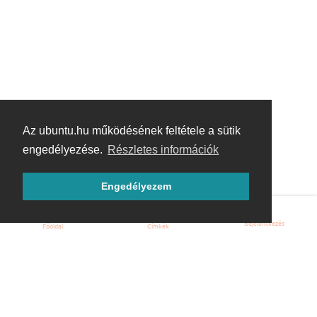
Az ubuntu.hu működésének feltétele a sütik
engedélyezése.
Részletes információk
Engedélyezem
Bejelentkezés
Főoldal
Címkék