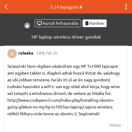
3
. /
4
bejegyzés
Asztali felhasználás
Hardver
HP laptop wireless driver gondok
roleeka
2008. feb 26.
R
Sziasztok! Nem régiben vásároltam egy HP Tx1000 laptopot
ami egyben tablet is. Alapbol adtak hozzá Vistat de, valahogy
az ubi jobban tetszene, ha (és itt jö az én nagy gondom)
tudnám használni a wifi-t. van egy oldal ahol leirja, hogy wine
vel telepiti a windowsos drivert, de nekem az hibába fut.
http://www.codepencil.com/index.php/installing-ubuntu-
gutsy-gibbon-on-my-hp-tx1003au-laptop/ sajnos wireless
nélkül félkaru oriás lenne az ubuntu :(. Segitsetek!
Válasz