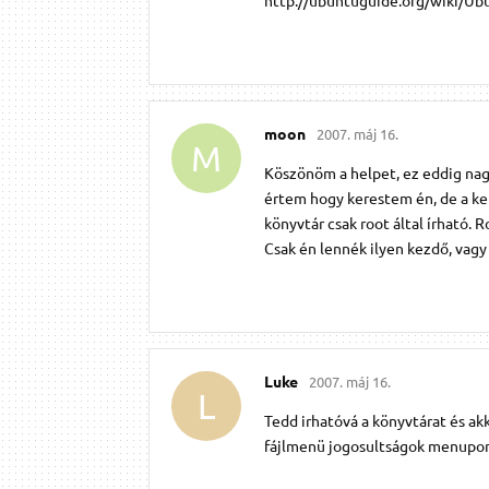
moon
2007. máj 16.
M
Köszönöm a helpet, ez eddig nag
értem hogy kerestem én, de a ke
könyvtár csak root által írható.
Csak én lennék ilyen kezdő, vagy
Luke
2007. máj 16.
L
Tedd irhatóvá a könyvtárat és a
fájlmenü jogosultságok menupont