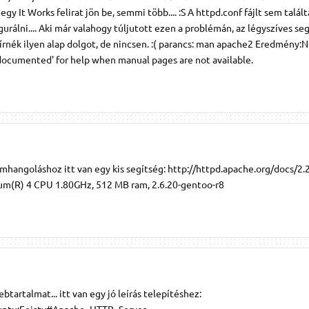
gy It Works felirat jön be, semmi több.... :S A httpd.conf fájlt sem talál
rálni.... Aki már valahogy túljutott ezen a problémán, az légyszíves se
írnék ilyen alap dolgot, de nincsen. :( parancs: man apache2 Eredmény:
documented' for help when manual pages are not available.
omhangoláshoz itt van egy kis segítség: http://httpd.apache.org/docs/2.
um(R) 4 CPU 1.80GHz, 512 MB ram, 2.6.20-gentoo-r8
btartalmat... itt van egy jó leírás telepítéshez:
buntu:Feisty#Apache_HTTP_Server