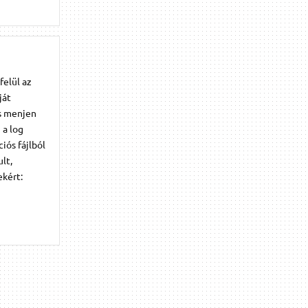
felül az
ját
is menjen
 a log
ciós fájlból
lt,
ekért: