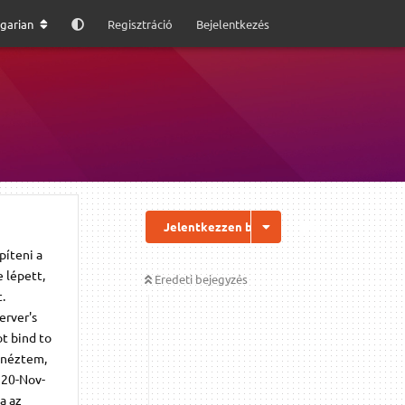
garian
Regisztráció
Bejelentkezés
Jelentkezzen be a válaszhoz
píteni a
 lépett,
Eredeti bejegyzés
.
erver's
t bind to
egnéztem,
 20-Nov-
a az