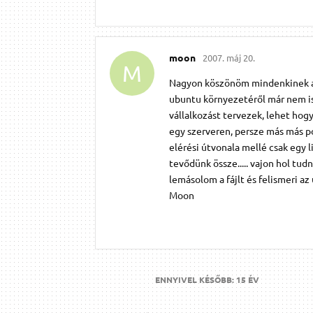
moon
2007. máj 20.
M
Nagyon köszönöm mindenkinek a s
ubuntu környezetéről már nem is
vállalkozást tervezek, lehet hog
egy szerveren, persze más más po
elérési útvonala mellé csak egy lis
tevődünk össze..... vajon hol tud
lemásolom a fájlt és felismeri az 
Moon
ENNYIVEL KÉSŐBB:
15 ÉV