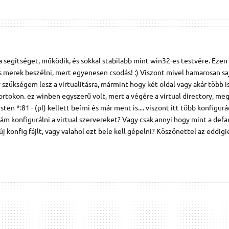
egítséget, működik, és sokkal stabilabb mint win32-es testvére. Ezen 
 merek beszélni, mert egyenesen csodás! :) Viszont mivel hamarosan sa
y szükségem lesz a virtualitásra, mármint hogy két oldal vagy akár több 
rtokon. ez winben egyszerű volt, mert a végére a virtual directory, meg
ten *:81 - (pl) kellett beírni és már ment is.... viszont itt több konfigurá
nám konfigurálni a virtual szervereket? Vagy csak annyi hogy mint a defau
új konfig fájlt, vagy valahol ezt bele kell gépelni? Köszönettel az eddigi