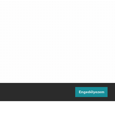
Engedélyezem
i csatornáink: