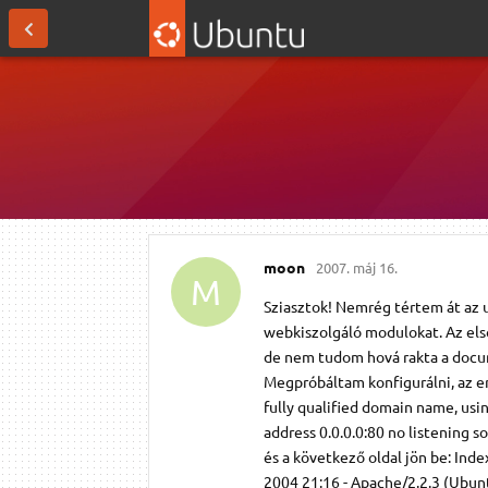
moon
2007. máj 16.
M
Sziasztok! Nemrég tértem át az u
webkiszolgáló modulokat. Az első
de nem tudom hová rakta a docu
Megpróbáltam konfigurálni, az er
fully qualified domain name, usi
address 0.0.0.0:80 no listening 
és a következő oldal jön be: Ind
2004 21:16 - Apache/2.2.3 (Ubunt