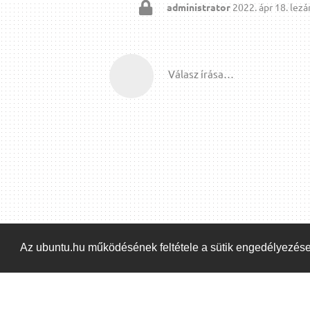
administrator
2022. ápr 18.
lezár
Válasz írása…
Az ubuntu.hu működésének feltétele a sütik engedélyezés