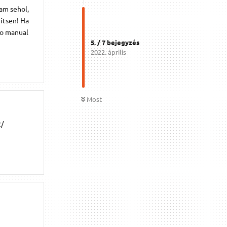
tam sehol,
gítsen! Ha
No manual
5
. /
7
bejegyzés
2022. április
Most
2/