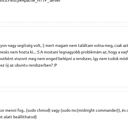
yon nagy segítség volt, :) mert magam nem találtam volna meg, csak a
resés nem hozta ki... :S A mostani legnagyobb problémám az, hogy a va
 Rootként viszont meg nem enged belépni a rendszer, így nem tudok módos
 ez új az ubuntu rendszerben? :P
kkor menni fog.. (sudo chmod) vagy (sudo mc(midnight commander)), és o
 alatt beállíthatod)