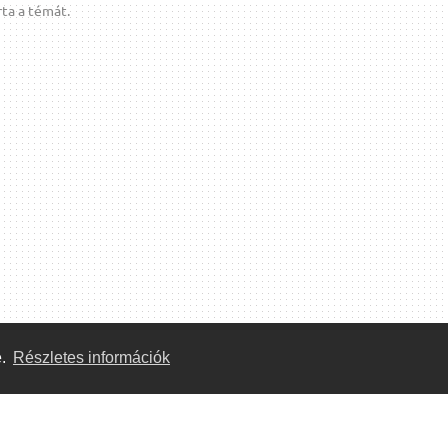
ta a témát.
e.
Részletes információk
Közösség
Önkéntes segítők: