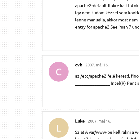
apache2-default linkre kattintok e
így nem tudom kézzel sem konfigu
lenne manualja, akkor most nem 
entry for apache2 See 'man 7 un
cvk
2007. máj 16.
C
az /etc/apache2 felé keresd, fin
________________ Intel(R) Penti
Luke
2007. máj 16.
L
Szia! A var/www-be kell rakni a we
http://ubuntuguide.org/wiki/U