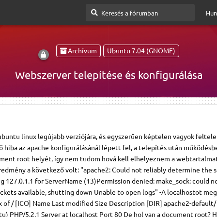
Hun
Archívum
Ubuntu 7.04 (GNOME)
Webszerver telepítése és konfigurálása
buntu linux legújabb verziójára, és egyszerűen képtelen vagyok feltele
 hiba az apache konfigurálásánál lépett fel, a telepítés után működésbe
ment root helyét, így nem tudom hová kell elhelyeznem a webtartalmat
edmény a következő volt: "apache2: Could not reliably determine the s
ng 127.0.1.1 for ServerName (13)Permission denied: make_sock: could no
sockets available, shutting down Unable to open logs" -A localhostot m
ex of / [ICO] Name Last modified Size Description [DIR] apache2-default/
u) PHP/5.2.1 Server at localhost Port 80 De hol van a document root? H