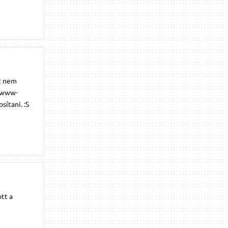
zt nem
r/www-
ítani. :S
tt a