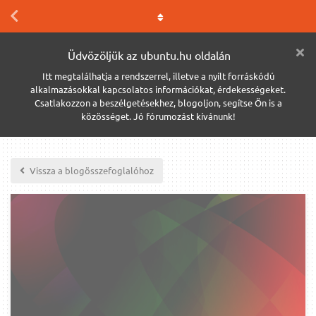
Üdvözöljük az ubuntu.hu oldalán
Itt megtalálhatja a rendszerrel, illetve a nyílt forráskódú
alkalmazásokkal kapcsolatos információkat, érdekességeket.
Csatlakozzon a beszélgetésekhez, blogoljon, segítse Ön is a
közösséget. Jó fórumozást kívánunk!
Vissza a blogösszefoglalóhoz