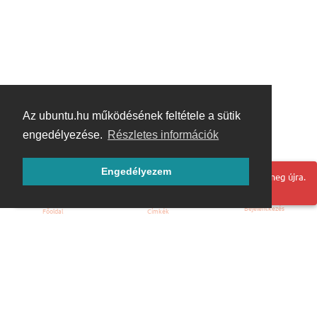
Az ubuntu.hu működésének feltétele a sütik
engedélyezése.
Részletes információk
Engedélyezem
Hoppá! Valami hiba történt. Frissítse az oldalt és próbálja meg újra.
Bejelentkezés
Főoldal
Címkék