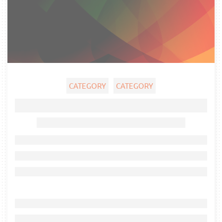
CATEGORY
CATEGORY
Ghost title