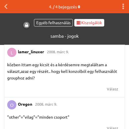
4
. /
4
bejegyzés
Egyéb felhasználás
Kiszolgálók
samba - jogok
lamer_linuxer
2008. márc 9.
L
közben ittam egy kicsit és a kérdésemre megtaláltam a
választ,azaz egy részét.. hogy kell konzolból egy felhasználót
grouphoz adni?
Válasz
Oregon
2008. márc 9.
O
"other"="vilag"="minden csoport"
Válasz