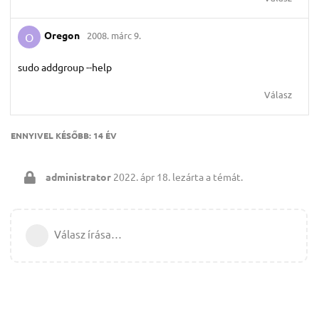
Oregon
2008. márc 9.
O
sudo addgroup --help
Válasz
ENNYIVEL KÉSŐBB:
14 ÉV
administrator
2022. ápr 18.
lezárta a témát.
Válasz írása…