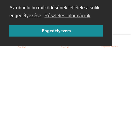
Az ubuntu.hu működésének feltétele a sütik
engedélyezése.
Részletes információk
Engedélyezem
Bejelentkezés
Főoldal
Címkék
Kezdőoldal
Blog
ÁSZF
Szabályzat
Kapcsolat
ubuntu.hu :: Magyar Ubuntu Közösség
© 2007 – 2026