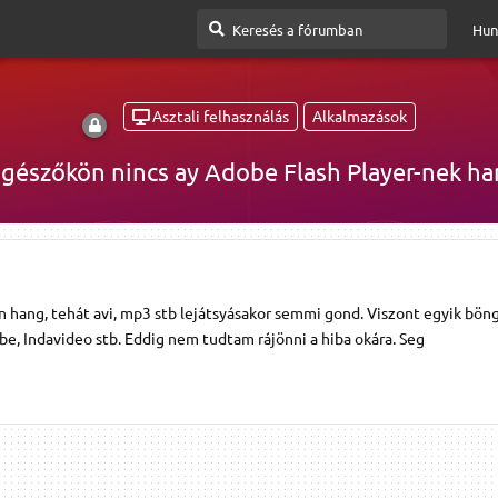
Hun
Asztali felhasználás
Alkalmazások
gészőkön nincs ay Adobe Flash Player-nek ha
en hang, tehát avi, mp3 stb lejátsyásakor semmi gond. Viszont egyik bö
ube, Indavideo stb. Eddig nem tudtam rájönni a hiba okára. Seg