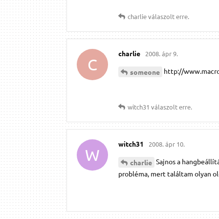
charlie
válaszolt erre.
charlie
2008. ápr 9.
C
http://www.macro
someone
witch31
válaszolt erre.
witch31
2008. ápr 10.
W
Sajnos a hangbeállí
charlie
probléma, mert találtam olyan old