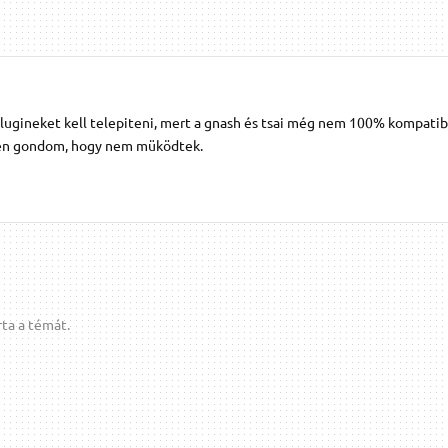
lugineket kell telepiteni, mert a gnash és tsai még nem 100% kompatibi
lyen gondom, hogy nem müködtek.
ta a témát.