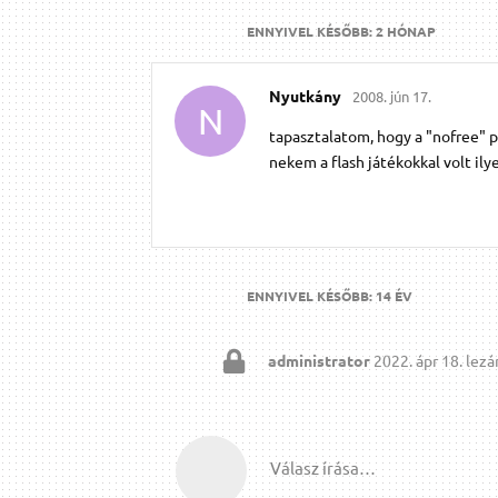
ENNYIVEL KÉSŐBB:
2 HÓNAP
Nyutkány
2008. jún 17.
N
tapasztalatom, hogy a "nofree" p
nekem a flash játékokkal volt i
ENNYIVEL KÉSŐBB:
14 ÉV
administrator
2022. ápr 18.
lezár
Válasz írása…