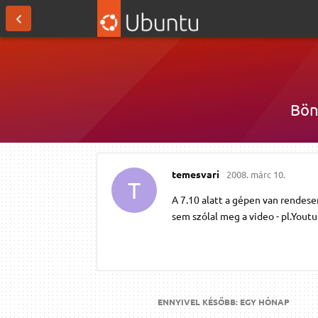
Bön
temesvari
2008. márc 10.
T
A 7.10 alatt a gépen van rendes
sem szólal meg a video - pl.Yout
ENNYIVEL KÉSŐBB:
EGY HÓNAP