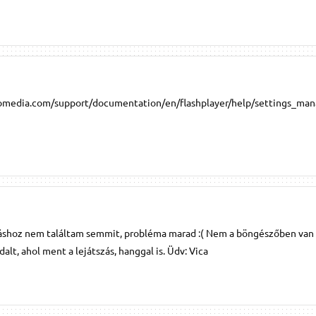
media.com/support/documentation/en/flashplayer/help/settings_man
táshoz nem találtam semmit, probléma marad :( Nem a böngészőben van
alt, ahol ment a lejátszás, hanggal is. Üdv: Vica