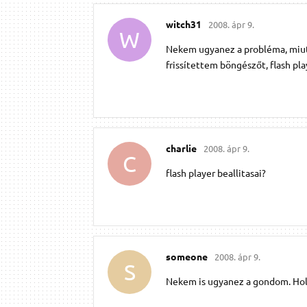
witch31
2008. ápr 9.
W
Nekem ugyanez a probléma, miután
frissítettem böngészőt, flash pla
charlie
2008. ápr 9.
C
flash player beallitasai?
someone
2008. ápr 9.
S
Nekem is ugyanez a gondom. Hol l