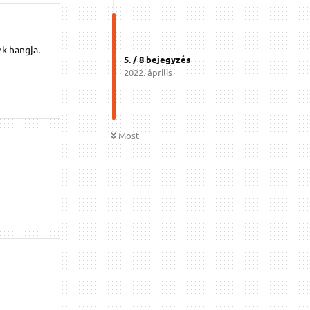
ek hangja.
5
. /
8
bejegyzés
2022. április
Most