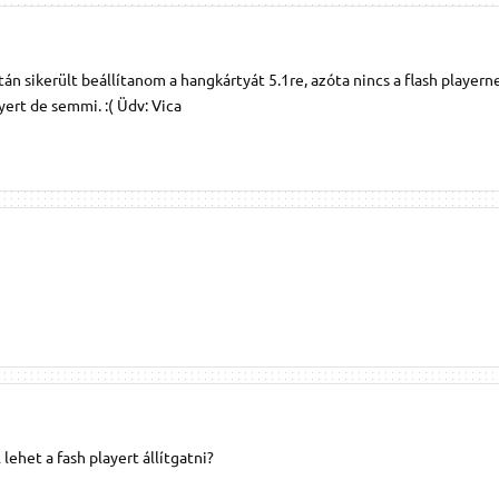
 sikerült beállítanom a hangkártyát 5.1re, azóta nincs a flash playern
yert de semmi. :( Üdv: Vica
ehet a fash playert állítgatni?