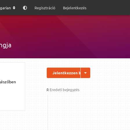
garian
Regisztráció
Bejelentkezés
ngja
Jelentkezzen be a válaszhoz
ngészőben
Eredeti bejegyzés