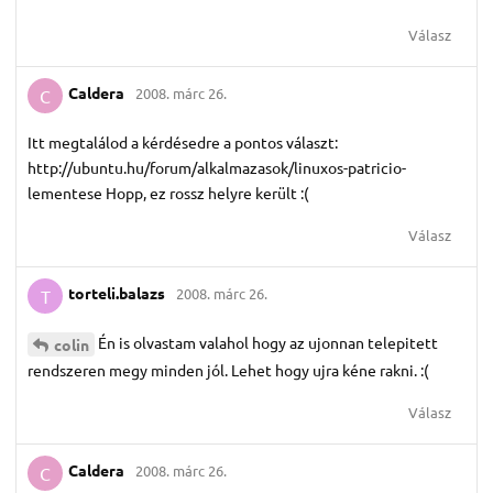
Válasz
Caldera
2008. márc 26.
C
Itt megtalálod a kérdésedre a pontos választ:
http://ubuntu.hu/forum/alkalmazasok/linuxos-patricio-
lementese Hopp, ez rossz helyre került :(
Válasz
torteli.​balazs
2008. márc 26.
T
Én is olvastam valahol hogy az ujonnan telepitett
colin
rendszeren megy minden jól. Lehet hogy ujra kéne rakni. :(
Válasz
Caldera
2008. márc 26.
C