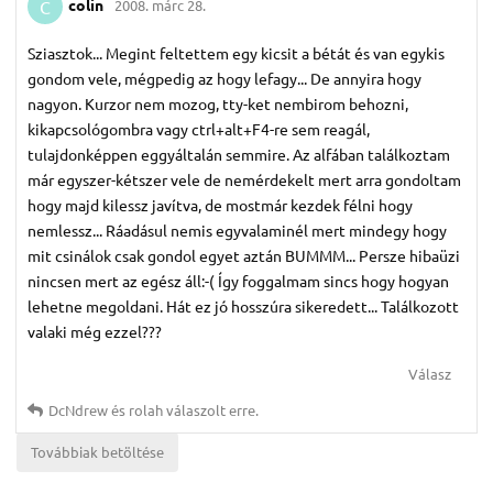
colin
2008. márc 28.
C
Sziasztok... Megint feltettem egy kicsit a bétát és van egykis
gondom vele, mégpedig az hogy lefagy... De annyira hogy
nagyon. Kurzor nem mozog, tty-ket nembirom behozni,
kikapcsológombra vagy ctrl+alt+F4-re sem reagál,
tulajdonképpen eggyáltalán semmire. Az alfában találkoztam
már egyszer-kétszer vele de nemérdekelt mert arra gondoltam
hogy majd kilessz javítva, de mostmár kezdek félni hogy
nemlessz... Ráadásul nemis egyvalaminél mert mindegy hogy
mit csinálok csak gondol egyet aztán BUMMM... Persze hibaüzi
nincsen mert az egész áll:-( Így foggalmam sincs hogy hogyan
lehetne megoldani. Hát ez jó hosszúra sikeredett... Találkozott
valaki még ezzel???
Válasz
DcNdrew
és
rolah
válaszolt erre.
Továbbiak betöltése