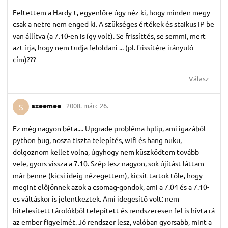
Feltettem a Hardy-t, egyenlőre úgy néz ki, hogy minden megy
csak a netre nem enged ki. A szükséges értékek és staikus IP be
van állítva (a 7.10-en is így volt). Se frissíttés, se semmi, mert
azt írja, hogy nem tudja feloldani ... (pl. frissítére irányuló
cím)???
Válasz
szeemee
2008. márc 26.
S
Ez még nagyon béta.... Upgrade probléma hplip, ami igazából
python bug, nosza tiszta telepítés, wifi és hang nuku,
dolgoznom kellet volna, úgyhogy nem küszködtem tovább
vele, gyors vissza a 7.10. Szép lesz nagyon, sok újítást láttam
már benne (kicsi ideig nézegettem), kicsit tartok tőle, hogy
megint előjönnek azok a csomag-gondok, ami a 7.04 és a 7.10-
es váltáskor is jelentkeztek. Ami idegesítő volt: nem
hitelesített tárolókból telepített és rendszeresen fel is hívta rá
az ember figyelmét. Jó rendszer lesz, valóban gyorsabb, mint a