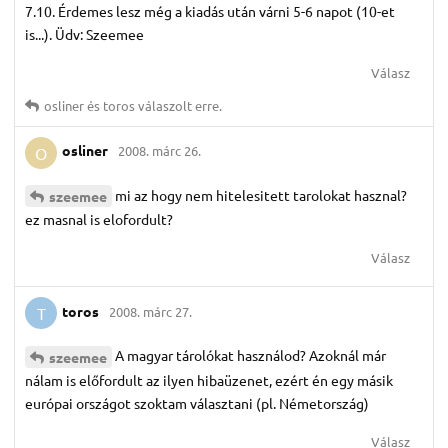
7.10. Érdemes lesz még a kiadás után várni 5-6 napot (10-et
is...). Üdv: Szeemee
Válasz
osliner
és
toros
válaszolt erre.
osliner
2008. márc 26.
O
mi az hogy nem hitelesitett tarolokat hasznal?
szeemee
ez masnal is elofordult?
Válasz
toros
2008. márc 27.
T
A magyar tárolókat használod? Azoknál már
szeemee
nálam is előfordult az ilyen hibaüzenet, ezért én egy másik
európai országot szoktam választani (pl. Németország)
Válasz