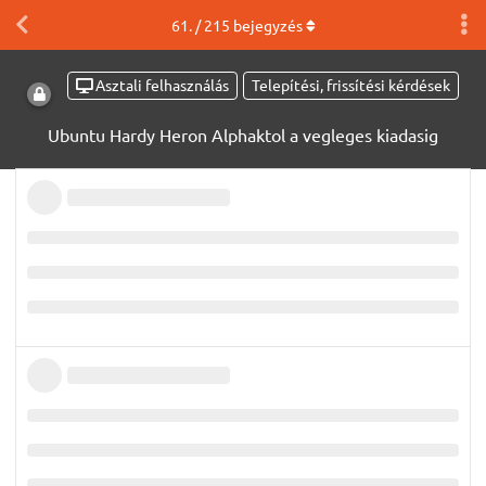
61
. /
215
bejegyzés
Asztali felhasználás
Telepítési, frissítési kérdések
Ubuntu Hardy Heron Alphaktol a vegleges kiadasig