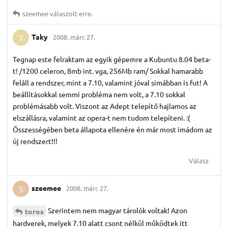
szeemee
válaszolt erre.
Taky
2008. márc 27.
T
Tegnap este felraktam az egyik gépemre a Kubuntu 8.04 beta-
t! /1200 celeron, 8mb int. vga, 256Mb ram/ Sokkal hamarabb
feláll a rendszer, mint a 7.10, valamint jóval simábban is fut! A
beállításokkal semmi probléma nem volt, a 7.10 sokkal
problémásabb volt. Viszont az Adept telepítő hajlamos az
elszállásra, valamint az opera-t nem tudom telepíteni. :(
Összességében beta állapota ellenére én már most imádom az
új rendszert!!!
Válasz
szeemee
2008. márc 27.
S
Szerintem nem magyar tárolók voltak! Azon
toros
hardverek, melyek 7.10 alatt csont nélkül működtek itt