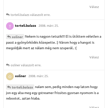
Válasz
torteli.​balazs
válaszolt erre.
torteli.​balazs
2008. márc 25.
T
Nekem is nagyon tetszik!!! El is ütöttem véletlen a
osliner
passt a gyönyörködés közepette. :) Várom hogy a hangot is
megoldják mert az nálam még nem szuperál.. :(
Válasz
osliner
válaszolt erre.
osliner
2008. márc 25.
O
nalam sem, pedig minden nap latom hogy
torteli.​balazs
jon egy alsa meg egy gstreamer frissites gyorsan nyomom is a
rebootot.. aztan hiaba.
Válasz