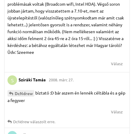
problémásak voltak (Broadcom wifi, Intel HDA). Végső soron
jobban jártam, hogy visszatettem a 7.10-et, mert az
újratelepítéstől (valószínűleg szétnyomkodtam már amit csak
lehetett...) jelentősen gyorsult is a rendszer, valamint néhány
funkció normálisan működik. (Nem mellékesen valamiért az
akksi időm felment 2 óra 45-re a 2 óra 15-ről... :) ) Visszatérve a
kérdéshez: a bétához egyáltalán létezhet már Magyar tároló?
Üdv: Szeemee
Válasz
Sziráki Tamás
2008. márc 27.
S
bíztató :D bár aszem én lennék céltábla és a gép
DcNdrew
a fegyver
Válasz
DcNdrew
válaszolt erre.