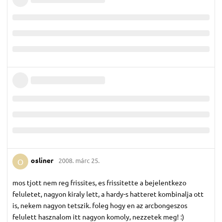
osliner
2008. márc 25.
O
mos tjott nem reg frissites, es frissitette a bejelentkezo
feluletet, nagyon kiraly lett, a hardy-s hatteret kombinalja ott
is, nekem nagyon tetszik. foleg hogy en az arcbongeszos
felulett hasznalom itt nagyon komoly, nezzetek meg! :)