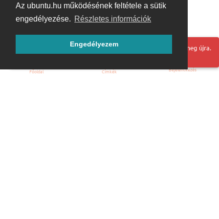
Az ubuntu.hu működésének feltétele a sütik
engedélyezése.
Részletes információk
Engedélyezem
Hoppá! Valami hiba történt. Frissítse az oldalt és próbálja meg újra.
Bejelentkezés
Főoldal
Címkék
Kezdőoldal
Blog
ÁSZF
Szabályzat
Kapcsolat
ubuntu.hu :: Magyar Ubuntu Közösség
© 2007 – 2026