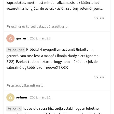
kapcsolatot, mert most minden alkalmazásnak külön lehet
vezérelni a hangját... de ez csak az én szerény véleményem...
Válasz
osliner
és
torteli.​balazs
válaszolt erre.
garferi
2008. márc 25.
G
Próbáld ki nyugodtam azt amit linkeltem,
osliner
garantáltam rosz lesz a mappák ikonja Hardy alatt (gnome
2.22). Ezeket tudom biztosra, hogy nem működnek jól, de
valószínűleg több is van: nuoveXT OSX
Válasz
access
válaszolt erre.
osliner
2008. márc 26.
O
hat ez ele rossz hír.. tudja valaki hogyan lehetne
colin