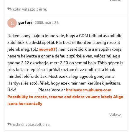
colin
válaszolt erre.
garferi
2008. márc 25.
G
Nekem annyi bajom lenne vele, hogy a GDM felbontása mindíg
különbözik a desktopétól. Pár best of ikontéma pedig rosszul
jelenik meg, (pl.:
nuoveXT
) nem cserélődik le a mappák ikonja,
hanem helyette a gnome default szürkéje van, valószínűleg a
gnome 2.22 okozhatja, mert 2.20-on semmi baja. Több gépen is
friss beta telepítéssel próbálkoztam és az említett a hibák
mindnél előfordultak. Most ezek a legnagyobb gondjaim a
Hardyval és attól félek, hogy ezek már nem kerülnek javításra.
Üdv! __________ Please Vote at
brainstorm.ubuntu.com
Possibility to create, rename and delete volume labels
Align
icons horizontally
Válasz
osliner
válaszolt erre.