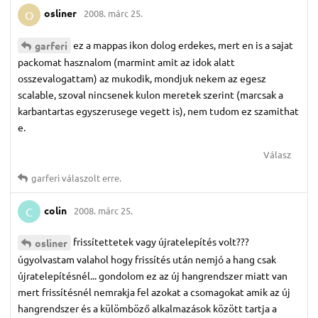
osliner
2008. márc 25.
O
ez a mappas ikon dolog erdekes, mert en is a sajat
garferi
packomat hasznalom (marmint amit az idok alatt
osszevalogattam) az mukodik, mondjuk nekem az egesz
scalable, szoval nincsenek kulon meretek szerint (marcsak a
karbantartas egyszerusege vegett is), nem tudom ez szamithat
e.
Válasz
garferi
válaszolt erre.
colin
2008. márc 25.
C
frissítettetek vagy újratelepítés volt???
osliner
úgyolvastam valahol hogy frissítés után nemjó a hang csak
újratelepítésnél... gondolom ez az új hangrendszer miatt van
mert frissítésnél nemrakja fel azokat a csomagokat amik az új
hangrendszer és a külömböző alkalmazások között tartja a