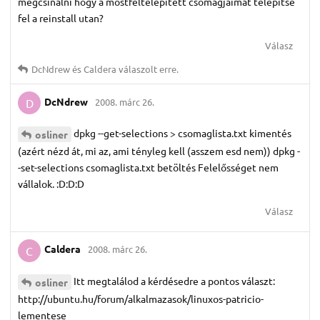
megcsinalni hogy a mostfeltelepített csomagjaimat telepítse
fel a reinstall utan?
Válasz
DcNdrew
és
Caldera
válaszolt erre.
DcNdrew
2008. márc 26.
D
dpkg --get-selections > csomaglista.txt kimentés
osliner
(azért nézd át, mi az, ami tényleg kell (asszem esd nem)) dpkg -
-set-selections csomaglista.txt betöltés Felelősséget nem
vállalok. :D:D:D
Válasz
Caldera
2008. márc 26.
C
Itt megtalálod a kérdésedre a pontos választ:
osliner
http://ubuntu.hu/forum/alkalmazasok/linuxos-patricio-
lementese