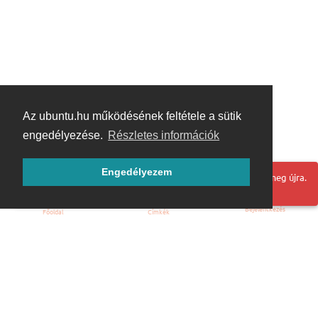
Az ubuntu.hu működésének feltétele a sütik
engedélyezése.
Részletes információk
Engedélyezem
Hoppá! Valami hiba történt. Frissítse az oldalt és próbálja meg újra.
Bejelentkezés
Főoldal
Címkék