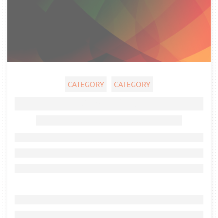
CATEGORY
CATEGORY
Ghost title