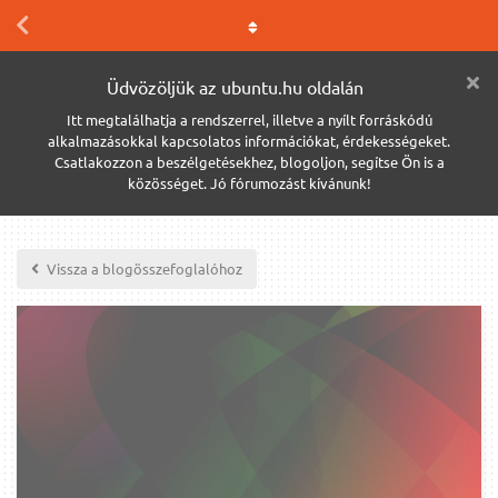
Üdvözöljük az ubuntu.hu oldalán
Itt megtalálhatja a rendszerrel, illetve a nyílt forráskódú
alkalmazásokkal kapcsolatos információkat, érdekességeket.
Csatlakozzon a beszélgetésekhez, blogoljon, segítse Ön is a
közösséget. Jó fórumozást kívánunk!
Vissza a blogösszefoglalóhoz