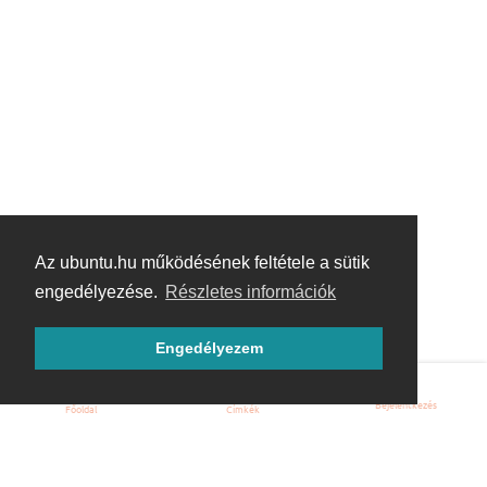
Az ubuntu.hu működésének feltétele a sütik
engedélyezése.
Részletes információk
Engedélyezem
Bejelentkezés
Főoldal
Címkék