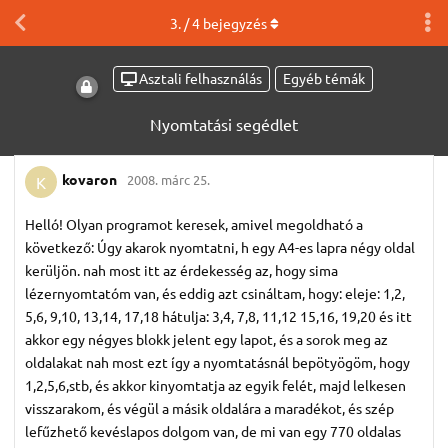
3
. /
4
bejegyzés
Asztali felhasználás
Egyéb témák
Nyomtatási segédlet
kovaron
2008. márc 25.
K
Helló! Olyan programot keresek, amivel megoldható a
következő: Úgy akarok nyomtatni, h egy A4-es lapra négy oldal
kerüljön. nah most itt az érdekesség az, hogy sima
lézernyomtatóm van, és eddig azt csináltam, hogy: eleje: 1,2,
5,6, 9,10, 13,14, 17,18 hátulja: 3,4, 7,8, 11,12 15,16, 19,20 és itt
akkor egy négyes blokk jelent egy lapot, és a sorok meg az
oldalakat nah most ezt így a nyomtatásnál bepötyögöm, hogy
1,2,5,6,stb, és akkor kinyomtatja az egyik felét, majd lelkesen
visszarakom, és végül a másik oldalára a maradékot, és szép
lefűzhető kevéslapos dolgom van, de mi van egy 770 oldalas