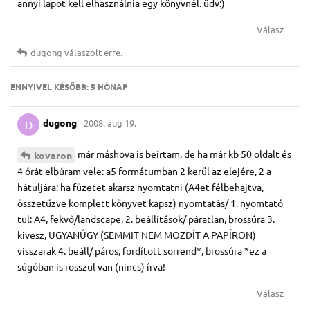
annyi lapot kell elhasználnia egy könyvnél. üdv:)
Válasz
dugong
válaszolt erre.
ENNYIVEL KÉSŐBB:
5 HÓNAP
dugong
2008. aug 19.
D
már máshova is beírtam, de ha már kb 50 oldalt és
kovaron
4 órát elbúram vele: a5 formátumban 2 kerül az elejére, 2 a
hátuljára: ha füzetet akarsz nyomtatni (A4et félbehajtva,
összetűzve komplett könyvet kapsz) nyomtatás/ 1. nyomtató
tul: A4, fekvő/landscape, 2. beállítások/ páratlan, brossúra 3.
kivesz, UGYANÚGY (SEMMIT NEM MOZDÍT A PAPÍRON)
visszarak 4. beáll/ páros, fordított sorrend*, brossúra *ez a
súgóban is rosszul van (nincs) írva!
Válasz