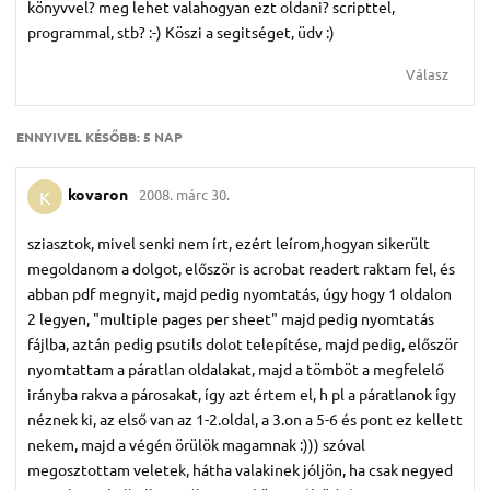
könyvvel? meg lehet valahogyan ezt oldani? scripttel,
programmal, stb? :-) Köszi a segitséget, üdv :)
Válasz
ENNYIVEL KÉSŐBB:
5 NAP
kovaron
2008. márc 30.
K
sziasztok, mivel senki nem írt, ezért leírom,hogyan sikerült
megoldanom a dolgot, először is acrobat readert raktam fel, és
abban pdf megnyit, majd pedig nyomtatás, úgy hogy 1 oldalon
2 legyen, "multiple pages per sheet" majd pedig nyomtatás
fájlba, aztán pedig psutils dolot telepítése, majd pedig, először
nyomtattam a páratlan oldalakat, majd a tömböt a megfelelő
irányba rakva a párosakat, így azt értem el, h pl a páratlanok így
néznek ki, az első van az 1-2.oldal, a 3.on a 5-6 és pont ez kellett
nekem, majd a végén örülök magamnak :))) szóval
megosztottam veletek, hátha valakinek jóljön, ha csak negyed